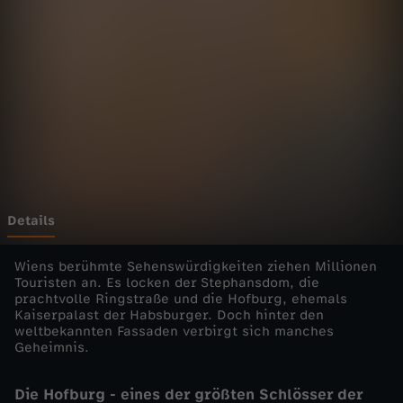
i
s
t
o
r
y
Details
-
Wiens berühmte Sehenswürdigkeiten ziehen Millionen
Touristen an. Es locken der Stephansdom, die
prachtvolle Ringstraße und die Hofburg, ehemals
d
Kaiserpalast der Habsburger. Doch hinter den
weltbekannten Fassaden verbirgt sich manches
i
Geheimnis.
e
Die Hofburg - eines der größten Schlösser der