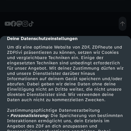
Deine Datenschutzeinstellungen
cmp-dialog-description
Um dir eine optimale Website von ZDF, ZDFheute und
ZDFtivi präsentieren zu können, setzen wir Cookies
und vergleichbare Techniken ein. Einige der
eingesetzten Techniken sind unbedingt erforderlich
für unser Angebot. Mit deiner Zustimmung dürfen wir
Mehr ZDF
Service
und unsere Dienstleister darüber hinaus
Informationen auf deinem Gerät speichern und/oder
ZDF-Apps
ZDFmitreden
abrufen. Dabei geben wir deine Daten ohne deine
Einwilligung nicht an Dritte weiter, die nicht unsere
Smart TV
Kontakt zum ZDF
direkten Dienstleister sind. Wir verwenden deine
Daten auch nicht zu kommerziellen Zwecken.
ZDFtext
Tickets
Zustimmungspflichtige Datenverarbeitung
Livestreams
Zuschauerservice
• Personalisierung:
Die Speicherung von bestimmten
Sendungen A-Z
Hilfe
Interaktionen ermöglicht uns, dein Erlebnis im
Angebot des ZDF an dich anzupassen und
TV-Programm