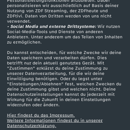
Personalisierungsfunktionen anzubieten. Dabei
personalisieren wir ausschließlich auf Basis deiner
Nutzung von ZDF Streaming, der ZDFheute und
ZDFtivi. Daten von Dritten werden von uns nicht
Das ZDF
verwendet.
• Social Media und externe Drittsysteme:
Wir nutzen
ZDF Unternehmen
Social-Media-Tools und Dienste von anderen
Anbietern. Unter anderem um das Teilen von Inhalten
Karriere
zu ermöglichen.
Presseportal
Du kannst entscheiden, für welche Zwecke wir deine
ZDF goes Schule
Daten speichern und verarbeiten dürfen. Dies
betrifft nur dein aktuell genutztes Gerät. Mit
Werbefernsehen
"Zustimmen" erklärst du deine Zustimmung zu
unserer Datenverarbeitung, für die wir deine
Mainzelmännchen
Einwilligung benötigen. Oder du legst unter
"Einstellungen/Ablehnen" fest, welchen Zwecken du
deine Zustimmung gibst und welchen nicht. Deine
Datenschutzeinstellungen kannst du jederzeit mit
Wirkung für die Zukunft in deinen Einstellungen
widerrufen oder ändern.
Hier findest du das Impressum.
Partner
Weitere Informationen findest du in unserer
Datenschutzerklärung.