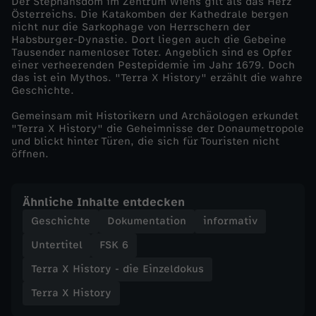
e
Der Stephansdom im Zentrum Wiens gilt als das Herz
Österreichs. Die Katakomben der Kathedrale bergen
nicht nur die Sarkophage von Herrschern der
s
Habsburger-Dynastie. Dort liegen auch die Gebeine
Tausender namenloser Toter. Angeblich sind es Opfer
einer verheerenden Pestepidemie im Jahr 1679. Doch
W
das ist ein Mythos. "Terra X History" erzählt die wahre
Geschichte.
i
Gemeinsam mit Historikern und Archäologen erkundet
"Terra X History" die Geheimnisse der Donaumetropole
e
und blickt hinter Türen, die sich für Touristen nicht
öffnen.
n
Ähnliche Inhalte entdecken
Geschichte
Dokumentation
informativ
Untertitel
FSK 6
Terra X History - die Einzeldokus
Terra X History