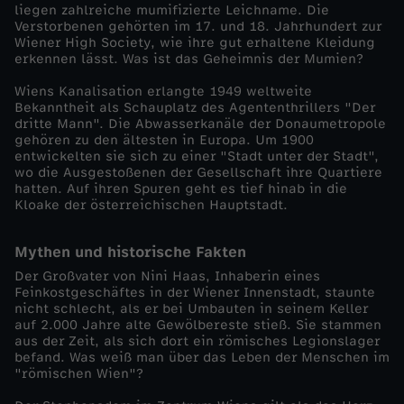
liegen zahlreiche mumifizierte Leichname. Die
u
Verstorbenen gehörten im 17. und 18. Jahrhundert zur
Wiener High Society, wie ihre gut erhaltene Kleidung
erkennen lässt. Was ist das Geheimnis der Mumien?
s
Wiens Kanalisation erlangte 1949 weltweite
-
Bekanntheit als Schauplatz des Agententhrillers "Der
dritte Mann". Die Abwasserkanäle der Donaumetropole
gehören zu den ältesten in Europa. Um 1900
G
entwickelten sie sich zu einer "Stadt unter der Stadt",
wo die Ausgestoßenen der Gesellschaft ihre Quartiere
hatten. Auf ihren Spuren geht es tief hinab in die
e
Kloake der österreichischen Hauptstadt.
h
Mythen und historische Fakten
e
Der Großvater von Nini Haas, Inhaberin eines
Feinkostgeschäftes in der Wiener Innenstadt, staunte
nicht schlecht, als er bei Umbauten in seinem Keller
i
auf 2.000 Jahre alte Gewölbereste stieß. Sie stammen
aus der Zeit, als sich dort ein römisches Legionslager
befand. Was weiß man über das Leben der Menschen im
m
"römischen Wien"?