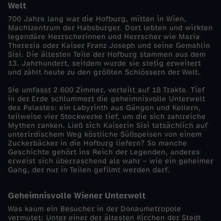
Welt
E
700 Jahre lang war die Hofburg, mitten in Wien,
Machtzentrum der Habsburger. Dort lebten und wirkten
legendäre Herrscherinnen und Herrscher wie Maria
i
Theresia oder Kaiser Franz Joseph und seine Gemahlin
Sisi. Die ältesten Teile der Hofburg stammen aus dem
13. Jahrhundert, seitdem wurde sie stetig erweitert
n
und zählt heute zu den größten Schlössern der Welt.
z
Sie umfasst 2.600 Zimmer, verteilt auf 18 Trakte. Tief
in der Erde schlummert die geheimnisvolle Unterwelt
des Palastes: ein Labyrinth aus Gängen und Kellern,
e
teilweise vier Stockwerke tief, um die sich zahlreiche
Mythen ranken. Ließ sich Kaiserin Sisi tatsächlich auf
unterirdischem Weg köstliche Süßspeisen von einem
l
Zuckerbäcker in die Hofburg liefern? So manche
Geschichte gehört ins Reich der Legenden, anderes
d
erweist sich überraschend als wahr – wie ein geheimer
Gang, der nur in Teilen gefilmt werden darf.
o
Geheimnisvolle Wiener Unterwelt
k
Was kaum ein Besucher in der Donaumetropole
vermutet: Unter einer der ältesten Kirchen der Stadt