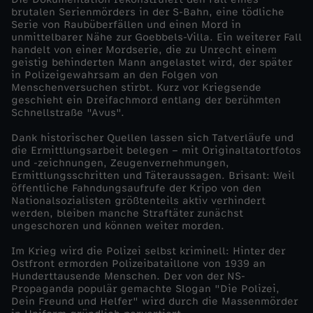
brutalen Serienmörders in der S-Bahn, eine tödliche
E
Serie von Raubüberfällen und einen Mord in
unmittelbarer Nähe zur Goebbels-Villa. Ein weiterer Fall
handelt von einer Mordserie, die zu Unrecht einem
i
geistig behinderten Mann angelastet wird, der später
in Polizeigewahrsam an den Folgen von
Menschenversuchen stirbt. Kurz vor Kriegsende
n
geschieht ein Dreifachmord entlang der berühmten
Schnellstraße "Avus".
z
Dank historischer Quellen lassen sich Tatverläufe und
die Ermittlungsarbeit belegen – mit Originaltatortfotos
e
und -zeichnungen, Zeugenvernehmungen,
Ermittlungsschritten und Täteraussagen. Brisant: Weil
öffentliche Fahndungsaufrufe der Kripo von den
l
Nationalsozialisten größtenteils aktiv verhindert
werden, bleiben manche Straftäter zunächst
d
ungeschoren und können weiter morden.
Im Krieg wird die Polizei selbst kriminell: Hinter der
o
Ostfront ermorden Polizeibataillone von 1939 an
Hunderttausende Menschen. Der von der NS-
Propaganda populär gemachte Slogan "Die Polizei,
k
Dein Freund und Helfer" wird durch die Massenmörder