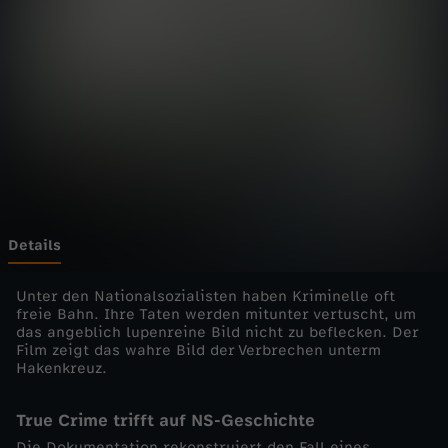
i
s
t
o
r
y
Details
-
Unter den Nationalsozialisten haben Kriminelle oft
freie Bahn. Ihre Taten werden mitunter vertuscht, um
das angeblich lupenreine Bild nicht zu beflecken. Der
d
Film zeigt das wahre Bild der Verbrechen unterm
Hakenkreuz.
i
True Crime trifft auf NS-Geschichte
e
Die Dokumentation rekonstruiert den Fall eines