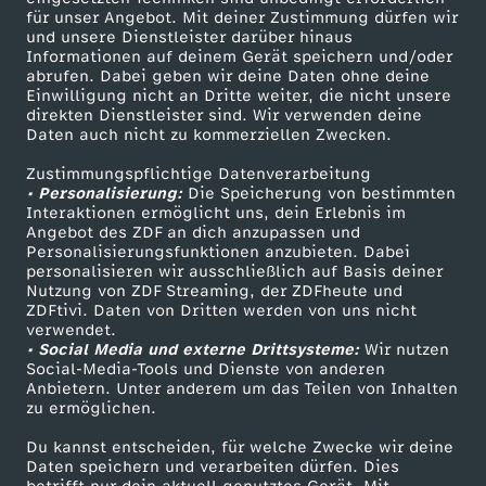
d
für unser Angebot. Mit deiner Zustimmung dürfen wir
Mehr ZDF
Service
und unsere Dienstleister darüber hinaus
T
Informationen auf deinem Gerät speichern und/oder
ZDF-Apps
ZDFmitreden
abrufen. Dabei geben wir deine Daten ohne deine
Einwilligung nicht an Dritte weiter, die nicht unsere
Smart TV
o
Kontakt zum ZDF
direkten Dienstleister sind. Wir verwenden deine
Daten auch nicht zu kommerziellen Zwecken.
ZDFtext
Tickets
t
Zustimmungspflichtige Datenverarbeitung
Livestreams
Zuschauerservice
• Personalisierung:
Die Speicherung von bestimmten
Sendungen A-Z
s
Hilfe
Interaktionen ermöglicht uns, dein Erlebnis im
Angebot des ZDF an dich anzupassen und
TV-Programm
Personalisierungsfunktionen anzubieten. Dabei
c
personalisieren wir ausschließlich auf Basis deiner
Nutzung von ZDF Streaming, der ZDFheute und
ZDFtivi. Daten von Dritten werden von uns nicht
h
Das ZDF
verwendet.
• Social Media und externe Drittsysteme:
Wir nutzen
ZDF Unternehmen
l
Social-Media-Tools und Dienste von anderen
Anbietern. Unter anderem um das Teilen von Inhalten
Karriere
zu ermöglichen.
a
Presseportal
Du kannst entscheiden, für welche Zwecke wir deine
ZDF goes Schule
Daten speichern und verarbeiten dürfen. Dies
g