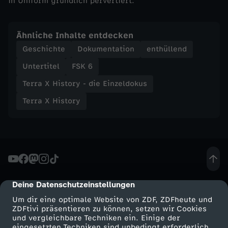
in Uniform gründlich pervertiert.
u
s
Ähnliche Inhalte entdecken
Geschichte
Dokumentation
enthüllend
-
Untertitel
FSK 6
M
Terra X History - die Einzeldokus
Terra X History
o
r
d
u
Deine Datenschutzeinstellungen
cmp-dialog-description
Um dir eine optimale Website von ZDF, ZDFheute und
n
ZDFtivi präsentieren zu können, setzen wir Cookies
und vergleichbare Techniken ein. Einige der
eingesetzten Techniken sind unbedingt erforderlich