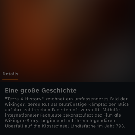
i
Wechseln zu: ZDFheute
s
t
o
r
y
Details
-
Eine große Geschichte
"Terra X History" zeichnet ein umfassenderes Bild der
d
Wikinger, deren Ruf als blutrünstige Kämpfer den Blick
auf ihre zahlreichen Facetten oft verstellt. Mithilfe
internationaler Fachleute rekonstruiert der Film die
i
Wikinger-Story, beginnend mit ihrem legendären
Überfall auf die Klosterinsel Lindisfarne im Jahr 793.
e