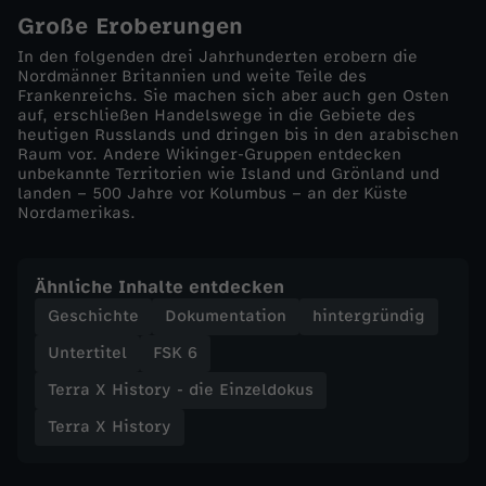
Große Eroberungen
E
In den folgenden drei Jahrhunderten erobern die
Nordmänner Britannien und weite Teile des
i
Frankenreichs. Sie machen sich aber auch gen Osten
auf, erschließen Handelswege in die Gebiete des
heutigen Russlands und dringen bis in den arabischen
n
Raum vor. Andere Wikinger-Gruppen entdecken
unbekannte Territorien wie Island und Grönland und
z
landen – 500 Jahre vor Kolumbus – an der Küste
Nordamerikas.
e
Ähnliche Inhalte entdecken
l
Geschichte
Dokumentation
hintergründig
d
Untertitel
FSK 6
Terra X History - die Einzeldokus
o
Terra X History
k