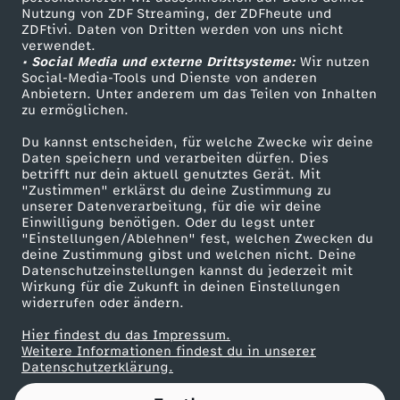
n
Nutzung von ZDF Streaming, der ZDFheute und
ZDFtivi. Daten von Dritten werden von uns nicht
Das ZDF
n
verwendet.
• Social Media und externe Drittsysteme:
Wir nutzen
ZDF Unternehmen
Social-Media-Tools und Dienste von anderen
e
Anbietern. Unter anderem um das Teilen von Inhalten
Karriere
zu ermöglichen.
Presseportal
r
Du kannst entscheiden, für welche Zwecke wir deine
ZDF goes Schule
Daten speichern und verarbeiten dürfen. Dies
:
betrifft nur dein aktuell genutztes Gerät. Mit
Werbefernsehen
"Zustimmen" erklärst du deine Zustimmung zu
unserer Datenverarbeitung, für die wir deine
Mainzelmännchen
D
Einwilligung benötigen. Oder du legst unter
"Einstellungen/Ablehnen" fest, welchen Zwecken du
deine Zustimmung gibst und welchen nicht. Deine
i
Datenschutzeinstellungen kannst du jederzeit mit
Wirkung für die Zukunft in deinen Einstellungen
e
widerrufen oder ändern.
Hier findest du das Impressum.
w
Partner
Weitere Informationen findest du in unserer
Datenschutzerklärung.
a