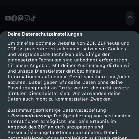
u
s
Deine Datenschutzeinstellungen
cmp-dialog-description
-
Um dir eine optimale Website von ZDF, ZDFheute und
ZDFtivi präsentieren zu können, setzen wir Cookies
N
und vergleichbare Techniken ein. Einige der
eingesetzten Techniken sind unbedingt erforderlich
o
für unser Angebot. Mit deiner Zustimmung dürfen wir
Mehr ZDF
Service
und unsere Dienstleister darüber hinaus
Informationen auf deinem Gerät speichern und/oder
r
ZDF-Apps
ZDFmitreden
abrufen. Dabei geben wir deine Daten ohne deine
Einwilligung nicht an Dritte weiter, die nicht unsere
Smart TV
Kontakt zum ZDF
direkten Dienstleister sind. Wir verwenden deine
d
Daten auch nicht zu kommerziellen Zwecken.
ZDFtext
Tickets
m
Zustimmungspflichtige Datenverarbeitung
Livestreams
Zuschauerservice
• Personalisierung:
Die Speicherung von bestimmten
Sendungen A-Z
Hilfe
Interaktionen ermöglicht uns, dein Erlebnis im
ä
Angebot des ZDF an dich anzupassen und
TV-Programm
Personalisierungsfunktionen anzubieten. Dabei
personalisieren wir ausschließlich auf Basis deiner