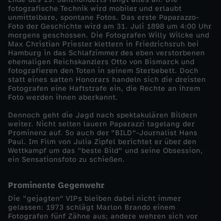
fotografische Technik wird mobiler und erlaubt
E
unmittelbare, spontane Fotos. Das erste Paparazzo-
Foto der Geschichte wird am 31. Juli 1898 um 4:00 Uhr
morgens geschossen. Die Fotografen Willy Wilcke und
i
Max Christian Priester klettern in Friedrichsruh bei
Hamburg in das Schlafzimmer des eben verstorbenen
ehemaligen Reichskanzlers Otto von Bismarck und
n
fotografieren den Toten in seinem Sterbebett. Doch
statt eines satten Honorars handeln sich die dreisten
z
Fotografen eine Haftstrafe ein, die Rechte an ihrem
Foto werden ihnen aberkannt.
e
Dennoch geht die Jagd nach spektakulären Bildern
weiter. Nicht selten lauern Paparazzi tagelang der
Prominenz auf. So auch der "BILD"-Journalist Hans
l
Paul. Im Film von Julia Zipfel berichtet er über den
Wettkampf um das "beste Bild" und seine Obsession,
d
ein Sensationsfoto zu schießen.
o
Prominente Gegenwehr
Die "gejagten" VIPs bleiben dabei nicht immer
k
gelassen: 1973 schlägt Marlon Brando einem
Fotografen fünf Zähne aus; andere wehren sich vor