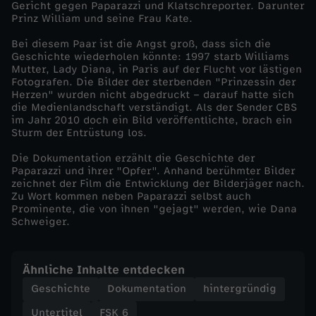
Gericht gegen Paparazzi und Klatschreporter. Darunter
u
Prinz William und seine Frau Kate.
Bei diesem Paar ist die Angst groß, dass sich die
s
Geschichte wiederholen könnte: 1997 starb Williams
Mutter, Lady Diana, in Paris auf der Flucht vor lästigen
-
Fotografen. Die Bilder der sterbenden "Prinzessin der
Herzen" wurden nicht abgedruckt – darauf hatte sich
die Medienlandschaft verständigt. Als der Sender CBS
P
im Jahr 2010 doch ein Bild veröffentlichte, brach ein
Sturm der Entrüstung los.
a
Die Dokumentation erzählt die Geschichte der
Paparazzi und ihrer "Opfer". Anhand berühmter Bilder
p
zeichnet der Film die Entwicklung der Bilderjäger nach.
Zu Wort kommen neben Paparazzi selbst auch
Prominente, die von ihnen "gejagt" werden, wie Dana
a
Schweiger.
r
Ähnliche Inhalte entdecken
a
Geschichte
Dokumentation
hintergründig
Untertitel
FSK 6