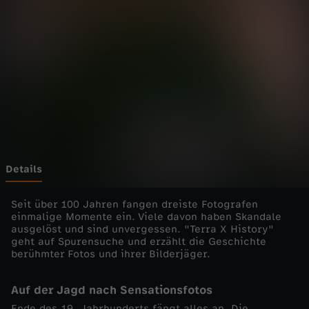
i
Wechseln zu: ZDFheute
s
t
o
r
y
Details
-
Seit über 100 Jahren fangen dreiste Fotografen
einmalige Momente ein. Viele davon haben Skandale
ausgelöst und sind unvergessen. "Terra X History"
d
geht auf Spurensuche und erzählt die Geschichte
berühmter Fotos und ihrer Bilderjäger.
i
Auf der Jagd nach Sensationsfotos
e
Ende des 19. Jahrhunderts fängt alles an. Die