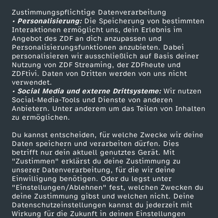
Zustimmungspflichtige Datenverarbeitung
Livestreams
Zuschauerservice
i
• Personalisierung:
Die Speicherung von bestimmten
Sendungen A-Z
Hilfe
Interaktionen ermöglicht uns, dein Erlebnis im
Angebot des ZDF an dich anzupassen und
s
TV-Programm
Personalisierungsfunktionen anzubieten. Dabei
personalisieren wir ausschließlich auf Basis deiner
t
Nutzung von ZDF Streaming, der ZDFheute und
ZDFtivi. Daten von Dritten werden von uns nicht
Das ZDF
verwendet.
e
• Social Media und externe Drittsysteme:
Wir nutzen
ZDF Unternehmen
Social-Media-Tools und Dienste von anderen
Anbietern. Unter anderem um das Teilen von Inhalten
s
Karriere
zu ermöglichen.
Presseportal
t
Du kannst entscheiden, für welche Zwecke wir deine
ZDF goes Schule
Daten speichern und verarbeiten dürfen. Dies
betrifft nur dein aktuell genutztes Gerät. Mit
e
Werbefernsehen
"Zustimmen" erklärst du deine Zustimmung zu
unserer Datenverarbeitung, für die wir deine
Mainzelmännchen
Einwilligung benötigen. Oder du legst unter
n
"Einstellungen/Ablehnen" fest, welchen Zwecken du
deine Zustimmung gibst und welchen nicht. Deine
F
Datenschutzeinstellungen kannst du jederzeit mit
Wirkung für die Zukunft in deinen Einstellungen