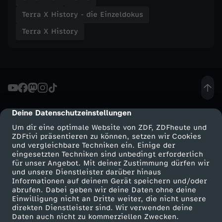
z
Terra X History - die Einzeldokus
z
Terra X History
i
-
D
Deine Datenschutzeinstellungen
cmp-dialog-description
i
Um dir eine optimale Website von ZDF, ZDFheute und
ZDFtivi präsentieren zu können, setzen wir Cookies
e
und vergleichbare Techniken ein. Einige der
eingesetzten Techniken sind unbedingt erforderlich
für unser Angebot. Mit deiner Zustimmung dürfen wir
d
Mehr ZDF
Service
und unsere Dienstleister darüber hinaus
Informationen auf deinem Gerät speichern und/oder
ZDF-Apps
ZDFmitreden
abrufen. Dabei geben wir deine Daten ohne deine
r
Einwilligung nicht an Dritte weiter, die nicht unsere
Smart TV
Kontakt zum ZDF
direkten Dienstleister sind. Wir verwenden deine
e
Daten auch nicht zu kommerziellen Zwecken.
ZDFtext
Tickets