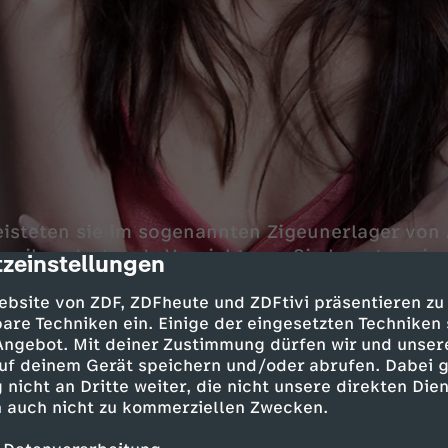
eisteten sie im sogenannten Zigeunerlager von
n ihre drohende Vernichtung. Sie konnten sie 
zeinstellungen
cription
indern. In der Nacht zum 3. August 1944 wurde
ebsite von ZDF, ZDFheute und ZDFtivi präsentieren zu
askammern ermordet.
are Techniken ein. Einige der eingesetzten Techniken
 Angebot. Mit deiner Zustimmung dürfen wir und unser
uf deinem Gerät speichern und/oder abrufen. Dabei 
dt erzählt als junge Vertreterin der großen Mu
 nicht an Dritte weiter, die nicht unsere direkten Dien
chicksal ihrer Familie. Rita Vowe-Trollmann er
 auch nicht zu kommerziellen Zwecken.
r "Rukeli", dem die Nazis den Meistertitel einf