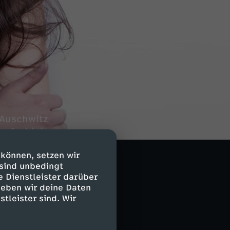
 Auschwitz
aufschieben,
n Sinti und
 können, setzen wir
 sind unbedingt
e Dienstleister darüber
geben wir deine Daten
sikerdynastie
stleister sind. Wir
innert an ihren
ach aberkannten