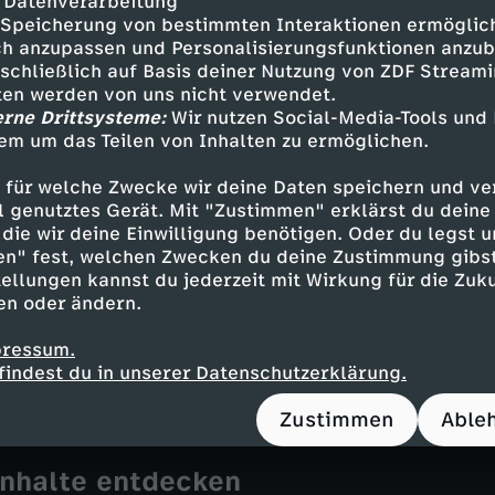
 Datenverarbeitung
tschen" Boxens. Romani Rose berichtet von se
Speicherung von bestimmten Interaktionen ermöglicht
eblich beim Münchner Kardinal Faulhaber um Hil
h anzupassen und Personalisierungsfunktionen anzub
r Janko Lauenberger erinnert an seine Verwand
sschließlich auf Basis deiner Nutzung von ZDF Stream
 das Buch über sie, das an den Schulen der DD
tten werden von uns nicht verwendet.
 von Sängerin Marianne Rosenberg kämpfte im M
erne Drittsysteme:
Wir nutzen Social-Media-Tools und
die SS. Er überlebte und hielt seine Tochter an
em um das Teilen von Inhalten zu ermöglichen.
hweigen.
 für welche Zwecke wir deine Daten speichern und ver
ell genutztes Gerät. Mit "Zustimmen" erklärst du dein
die wir deine Einwilligung benötigen. Oder du legst u
en" fest, welchen Zwecken du deine Zustimmung gibst
ellungen kannst du jederzeit mit Wirkung für die Zuku
en oder ändern.
on zeigt auch, wie Sinti und Roma nach dem K
und Anerkennung kämpften, und dass Antiziga
pressum.
itet ist.
findest du in unserer Datenschutzerklärung.
Zustimmen
Able
Inhalte entdecken