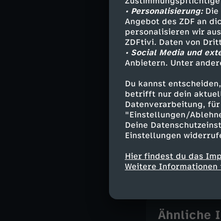
Zustimmungspflichtige
- wegen "undeu
• Personalisierung:
Die 
Oskar, der verg
Angebot des ZDF an dic
bat. Der Musike
personalisieren wir au
und Unku" heißt
ZDFtivi. Daten von Dri
war. Der Vater
• Social Media und ext
Aufstand gegen 
Anbietern. Unter ander
besser zu versc
Du kannst entscheiden,
betrifft nur dein aktu
Datenverarbeitung, für 
"Einstellungen/Ablehn
Deine Datenschutzeinst
Einstellungen widerruf
Die Dokumentati
Entschädigung 
Hier findest du das Im
immer weitverbre
Weitere Informationen 
Ähnliche 