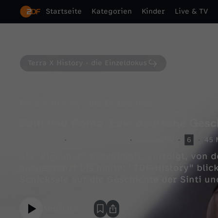
Startseite
Kategorien
Kinder
Live & TV
Terra X History - die Einzeldokus
Terra X History - die Einzeldokus
Sinti und Roma. Eine deutsche Gesc
Geschichte
Dokumentation
informativ
6
45 
Als "Zigeuner" beschimpft, verfolgt, von 
ausgegrenzt bis heute: "ZDF-History" bli
Schicksale auf die Geschichte der Sinti u
Abspielen