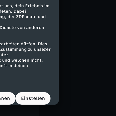
inem Vater
 uns, dein Erlebnis im
fe für sein Volk
ieten. Dabei
te Erna. "Ede
ing, der ZDFheute und
R Pflichtlektüre
ai 1944 mit im
 Dienste von anderen
, ihre Herkunft
arbeiten dürfen. Dies
e Zustimmung zu unserer
nter
 und welchen nicht.
nft in deinen
rieg für
nismus noch
hnen
Einstellen