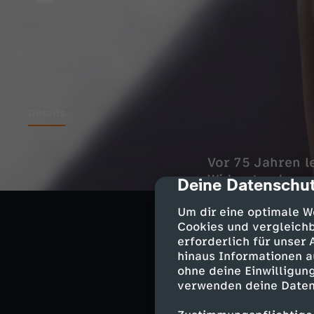
Details
Vor 75 Jahren l
Widerstand gege
Deine Datenschut
cmp-dialog-des
aber nicht verh
Um dir eine optimale W
Roma in den G
Cookies und vergleichb
erforderlich für unser
hinaus Informationen a
Dotschy Reinhar
ohne deine Einwilligung
Reinhardt vom S
verwenden deine Daten
Vater, den Boxe