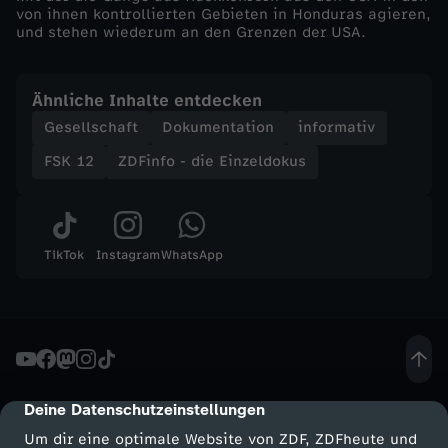
von ihnen kontrollierten Gebieten in Honduras agieren,
d
und stehen wiederum an den Grenzen der USA.
e
Ähnliche Inhalte entdecken
n
Gesellschaft
Dokumentation
informativ
FSK 12
ZDFinfo - die Einzeldokus
k
r
TikTok
Instagram
WhatsApp
i
e
g
i
Deine Datenschutzeinstellungen
cmp-dialog-description
Um dir eine optimale Website von ZDF, ZDFheute und