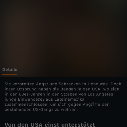
-
d
i
e
E
i
Details
n
Sie verbreiten Angst und Schrecken in Honduras. Doch
ihren Ursprung haben die Banden in den USA, wo sich
in den 80er-Jahren in den Straßen von Los Angeles
z
junge Einwanderer aus Lateinamerika
zusammenschlossen, um sich gegen Angriffe der
e
bestehenden US-Gangs zu wehren.
l
Von den USA einst unterstützt