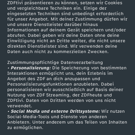
n
ZDFtivi präsentieren zu können, setzen wir Cookies
und vergleichbare Techniken ein. Einige der
eingesetzten Techniken sind unbedingt erforderlich
H
für unser Angebot. Mit deiner Zustimmung dürfen wir
Mehr ZDF
Service
und unsere Dienstleister darüber hinaus
o
Informationen auf deinem Gerät speichern und/oder
ZDF-Apps
ZDFmitreden
abrufen. Dabei geben wir deine Daten ohne deine
Einwilligung nicht an Dritte weiter, die nicht unsere
Smart TV
Kontakt zum ZDF
n
direkten Dienstleister sind. Wir verwenden deine
Daten auch nicht zu kommerziellen Zwecken.
ZDFtext
Tickets
d
Zustimmungspflichtige Datenverarbeitung
Livestreams
Zuschauerservice
• Personalisierung:
Die Speicherung von bestimmten
Sendungen A-Z
Hilfe
u
Interaktionen ermöglicht uns, dein Erlebnis im
Angebot des ZDF an dich anzupassen und
TV-Programm
Personalisierungsfunktionen anzubieten. Dabei
r
personalisieren wir ausschließlich auf Basis deiner
Nutzung von ZDF Streaming, der ZDFheute und
ZDFtivi. Daten von Dritten werden von uns nicht
a
Das ZDF
verwendet.
• Social Media und externe Drittsysteme:
Wir nutzen
ZDF Unternehmen
s
Social-Media-Tools und Dienste von anderen
Anbietern. Unter anderem um das Teilen von Inhalten
Karriere
zu ermöglichen.
Presseportal