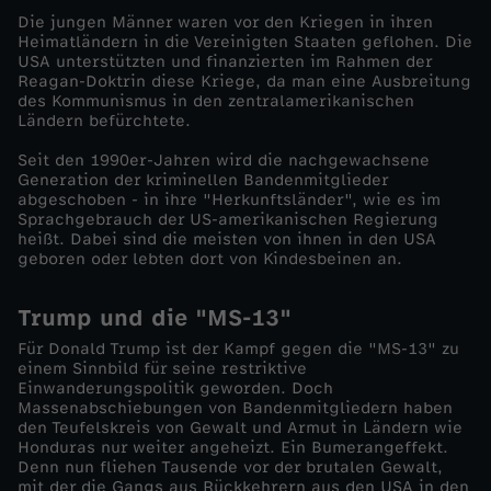
Die jungen Männer waren vor den Kriegen in ihren
d
Heimatländern in die Vereinigten Staaten geflohen. Die
USA unterstützten und finanzierten im Rahmen der
Reagan-Doktrin diese Kriege, da man eine Ausbreitung
o
des Kommunismus in den zentralamerikanischen
Ländern befürchtete.
k
Seit den 1990er-Jahren wird die nachgewachsene
Generation der kriminellen Bandenmitglieder
u
abgeschoben - in ihre "Herkunftsländer", wie es im
Sprachgebrauch der US-amerikanischen Regierung
heißt. Dabei sind die meisten von ihnen in den USA
s
geboren oder lebten dort von Kindesbeinen an.
-
Trump und die "MS-13"
Für Donald Trump ist der Kampf gegen die "MS-13" zu
B
einem Sinnbild für seine restriktive
Einwanderungspolitik geworden. Doch
a
Massenabschiebungen von Bandenmitgliedern haben
den Teufelskreis von Gewalt und Armut in Ländern wie
Honduras nur weiter angeheizt. Ein Bumerangeffekt.
n
Denn nun fliehen Tausende vor der brutalen Gewalt,
mit der die Gangs aus Rückkehrern aus den USA in den