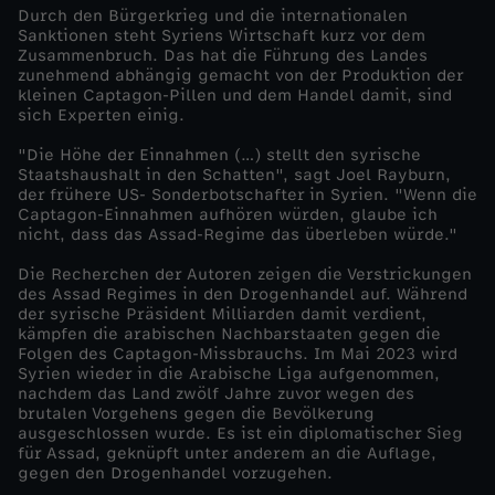
Durch den Bürgerkrieg und die internationalen
t
Sanktionen steht Syriens Wirtschaft kurz vor dem
Zusammenbruch. Das hat die Führung des Landes
a
zunehmend abhängig gemacht von der Produktion der
kleinen Captagon-Pillen und dem Handel damit, sind
sich Experten einig.
g
"Die Höhe der Einnahmen (…) stellt den syrische
Staatshaushalt in den Schatten", sagt Joel Rayburn,
o
der frühere US- Sonderbotschafter in Syrien. "Wenn die
Captagon-Einnahmen aufhören würden, glaube ich
n
nicht, dass das Assad-Regime das überleben würde."
Die Recherchen der Autoren zeigen die Verstrickungen
-
des Assad Regimes in den Drogenhandel auf. Während
der syrische Präsident Milliarden damit verdient,
kämpfen die arabischen Nachbarstaaten gegen die
D
Folgen des Captagon-Missbrauchs. Im Mai 2023 wird
Syrien wieder in die Arabische Liga aufgenommen,
i
nachdem das Land zwölf Jahre zuvor wegen des
brutalen Vorgehens gegen die Bevölkerung
ausgeschlossen wurde. Es ist ein diplomatischer Sieg
e
für Assad, geknüpft unter anderem an die Auflage,
gegen den Drogenhandel vorzugehen.