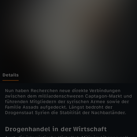
-
d
i
e
E
i
Details
n
Nun haben Recherchen neue direkte Verbindungen
zwischen dem milliardenschweren Captagon-Markt und
führenden Mitgliedern der syrischen Armee sowie der
z
Familie Assads aufgedeckt. Längst bedroht der
Drogenstaat Syrien die Stabilität der Nachbarländer.
e
Drogenhandel in der Wirtschaft
l