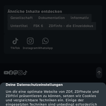
D
Ähnliche Inhalte entdecken
r
Gesellschaft
Dokumentation
informativ
o
Untertitel
FSK 6
ZDFinfo - die Einzeldokus
g
e
TikTok
Instagram
WhatsApp
n
b
o
Deine Datenschutzeinstellungen
cmp-dialog-description
s
Um dir eine optimale Website von ZDF, ZDFheute und
ZDFtivi präsentieren zu können, setzen wir Cookies
und vergleichbare Techniken ein. Einige der
s
eingesetzten Techniken sind unbedingt erforderlich