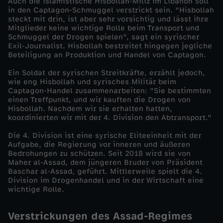
Auch die islamistische Hisbollah-Miliz im Libanon soll
in den Captagon-Schmuggel verstrickt sein. "Hisbollah
d
steckt mit drin, ist aber sehr vorsichtig und lässt ihre
Mitglieder keine wichtige Rolle beim Transport und
Schmuggel der Drogen spielen", sagt ein syrischer
o
Exil-Journalist. Hisbollah bestreitet hingegen jegliche
Beteiligung an Produktion und Handel von Captagon.
k
Ein Soldat der syrischen Streitkräfte, erzählt jedoch,
wie eng Hisbollah und syrisches Militär beim
u
Captagon-Handel zusammenarbeiten: "Sie bestimmten
einen Treffpunkt, und wir kauften die Drogen von
Hisbollah. Nachdem wir sie erhalten hatten,
s
koordinierten wir mit der 4. Division den Abtransport."
Die 4. Division ist eine syrische Eliteeinheit mit der
-
Aufgabe, die Regierung vor inneren und äußeren
Bedrohungen zu schützen. Seit 2018 wird sie von
C
Maher al-Assad, dem jüngeren Bruder von Präsident
Baschar al-Assad, geführt. Mittlerweile spielt die 4.
Division im Drogenhandel und in der Wirtschaft eine
a
wichtige Rolle.
p
Verstrickungen des Assad-Regimes