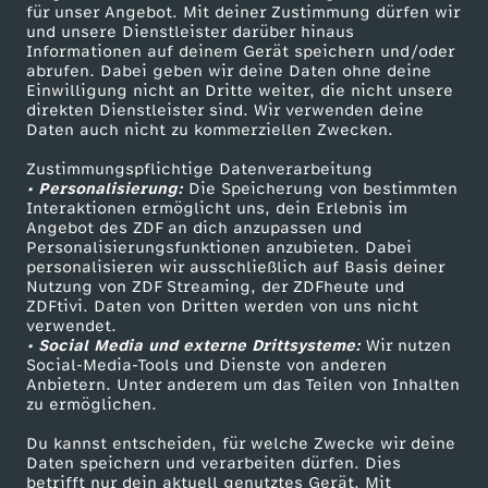
für unser Angebot. Mit deiner Zustimmung dürfen wir
Mehr ZDF
Service
und unsere Dienstleister darüber hinaus
e
Informationen auf deinem Gerät speichern und/oder
ZDF-Apps
ZDFmitreden
abrufen. Dabei geben wir deine Daten ohne deine
v
Einwilligung nicht an Dritte weiter, die nicht unsere
Smart TV
Kontakt zum ZDF
direkten Dienstleister sind. Wir verwenden deine
Daten auch nicht zu kommerziellen Zwecken.
ZDFtext
Tickets
o
Zustimmungspflichtige Datenverarbeitung
Livestreams
Zuschauerservice
• Personalisierung:
Die Speicherung von bestimmten
n
Sendungen A-Z
Hilfe
Interaktionen ermöglicht uns, dein Erlebnis im
Angebot des ZDF an dich anzupassen und
TV-Programm
D
Personalisierungsfunktionen anzubieten. Dabei
personalisieren wir ausschließlich auf Basis deiner
Nutzung von ZDF Streaming, der ZDFheute und
a
ZDFtivi. Daten von Dritten werden von uns nicht
Das ZDF
verwendet.
• Social Media und externe Drittsysteme:
Wir nutzen
m
ZDF Unternehmen
Social-Media-Tools und Dienste von anderen
Anbietern. Unter anderem um das Teilen von Inhalten
Karriere
a
zu ermöglichen.
Presseportal
Du kannst entscheiden, für welche Zwecke wir deine
s
ZDF goes Schule
Daten speichern und verarbeiten dürfen. Dies
betrifft nur dein aktuell genutztes Gerät. Mit