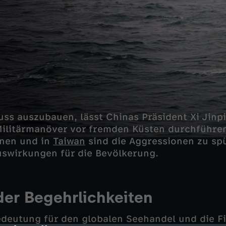
uss auszubauen, lässt Chinas Präsident Xi Jinp
Militärmanöver vor fremden Küsten durchführe
inen und in
Taiwan
sind die Aggressionen zu spü
swirkungen für die Bevölkerung.
der Begehrlichkeiten
deutung für den globalen Seehandel und die Fi