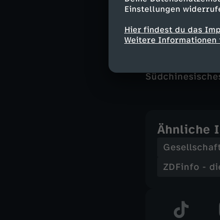
Einstellungen widerruf
In der Doku kom
Hier findest du das Im
Weitere Informationen 
Wort wie hochran
Parteien erzähl
Alltag prägt, un
Südchinesische
Ähnliche 
Gesellschaf
ZDFinfo - d