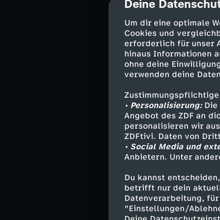
Deine Datenschut
cmp-dialog-des
des Vorkommens
Meer Begehrlich
Um dir eine optimale W
Volksrepublik C
Cookies und vergleichb
diesen Forderu
erforderlich für unser
hinaus Informationen a
Während einfach
ohne deine Einwilligung
verwenden deine Daten
fischreicher Fa
chinesische Tou
Zustimmungspflichtige
kommt es zudem
• Personalisierung:
Die 
Küstenwacheschi
Angebot des ZDF an dic
personalisieren wir au
ZDFtivi. Daten von Dri
• Social Media und ext
Taiwan - 
Anbietern. Unter ander
Auch in
Taiwan
i
Du kannst entscheiden,
Staatsgebiet un
betrifft nur dein aktu
politischen Dru
Datenverarbeitung, für 
"Einstellungen/Ablehn
angelegten Mil
Deine Datenschutzeinst