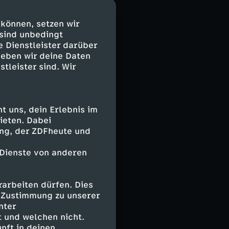
Südchinesische
die
 können, setzen wir
ich und verleiht
 sind unbedingt
 Nachdruck.
e Dienstleister darüber
geben wir deine Daten
 Inseln samt
stleister sind. Wir
erfreuen sich
n. Auf hoher See
 uns, dein Erlebnis im
ieten. Dabei
ing, der ZDFheute und
 Dienste von anderen
 abtrünniges
arbeiten dürfen. Dies
am erzwingen. Um
e Zustimmung zu unserer
aiwan mit groß
nter
 und welchen nicht.
nft in deinen