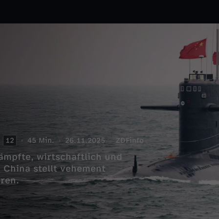
12
45 Min.
26.11.2025
ZDFinfo
ämpfte, wirtschaftlich und
 China stellt vehement
eren.