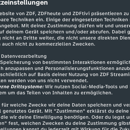
zeinstellungen
cription
 von wertvollem Erdöl und Erdgas weckt das 
keiten bei vielen angrenzenden Staaten. Doch 
ebsite von ZDF, ZDFheute und ZDFtivi präsentieren zu
hina beansprucht fast die gesamte Region für s
are Techniken ein. Einige der eingesetzten Techniken
ngen mit militärischen Manövern immer wieder
 Angebot. Mit deiner Zustimmung dürfen wir und unser
uf deinem Gerät speichern und/oder abrufen. Dabei 
e Fischer durch die Besetzung philippinischer
 nicht an Dritte weiter, die nicht unsere direkten Dien
 auch nicht zu kommerziellen Zwecken.
nggründe ihre Lebensgrundlage bedroht sehen, 
risten an Ausflügen zu den neuen Urlaubsziele
 Datenverarbeitung
 immer zu Auseinandersetzungen zwischen
Speicherung von bestimmten Interaktionen ermöglicht
ffen beider Länder.
h anzupassen und Personalisierungsfunktionen anzub
sschließlich auf Basis deiner Nutzung von ZDF Stream
tten werden von uns nicht verwendet.
erne Drittsysteme:
Wir nutzen Social-Media-Tools und
Angst vor der Invasion
em um das Teilen von Inhalten zu ermöglichen.
st man besorgt. China betrachtet die Insel als
 für welche Zwecke wir deine Daten speichern und ver
d will die Wiedervereinigung notfalls gewalts
ell genutztes Gerät. Mit "Zustimmen" erklärst du dein
ck aufzubauen, lässt die Volksrepublik China T
die wir deine Einwilligung benötigen. Oder du legst u
en" fest, welchen Zwecken du deine Zustimmung gibst
itärmanövern umzingeln.
ellungen kannst du jederzeit mit Wirkung für die Zuku