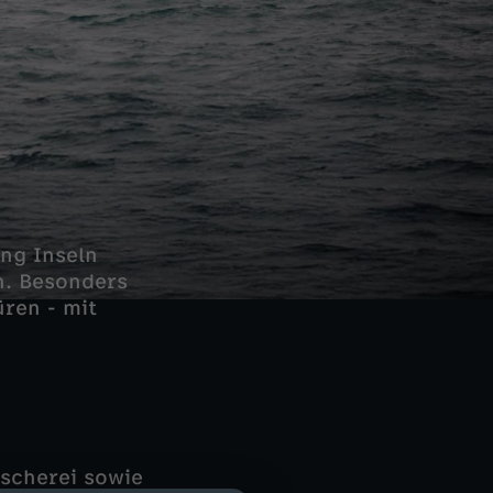
ing Inseln
n. Besonders
ren - mit
scherei sowie