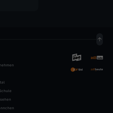
rnehmen
tal
Schule
nsehen
ännchen