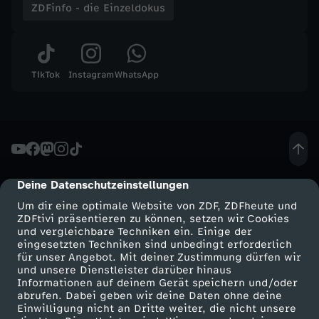
ZDFinfo - die Einzeldokus
K
a
TikTok
Instagram
WhatsApp
m
p
f
u
Deine Datenschutzeinstellungen
cmp-dialog-description
Um dir eine optimale Website von ZDF, ZDFheute und
m
ZDFtivi präsentieren zu können, setzen wir Cookies
und vergleichbare Techniken ein. Einige der
eingesetzten Techniken sind unbedingt erforderlich
O
für unser Angebot. Mit deiner Zustimmung dürfen wir
Mehr ZDF
Service
und unsere Dienstleister darüber hinaus
Informationen auf deinem Gerät speichern und/oder
r
ZDF-Apps
ZDFmitreden
abrufen. Dabei geben wir deine Daten ohne deine
Einwilligung nicht an Dritte weiter, die nicht unsere
Smart TV
Kontakt zum ZDF