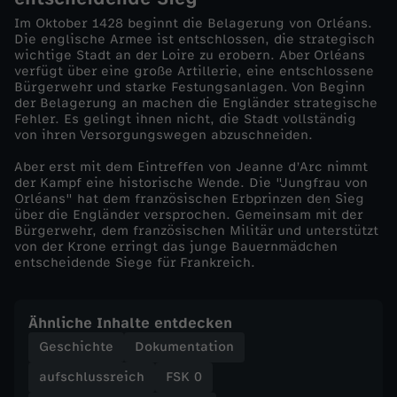
Im Oktober 1428 beginnt die Belagerung von Orléans.
d
Die englische Armee ist entschlossen, die strategisch
wichtige Stadt an der Loire zu erobern. Aber Orléans
verfügt über eine große Artillerie, eine entschlossene
o
Bürgerwehr und starke Festungsanlagen. Von Beginn
der Belagerung an machen die Engländer strategische
k
Fehler. Es gelingt ihnen nicht, die Stadt vollständig
von ihren Versorgungswegen abzuschneiden.
u
Aber erst mit dem Eintreffen von Jeanne d’Arc nimmt
der Kampf eine historische Wende. Die "Jungfrau von
Orléans" hat dem französischen Erbprinzen den Sieg
s
über die Engländer versprochen. Gemeinsam mit der
Bürgerwehr, dem französischen Militär und unterstützt
-
von der Krone erringt das junge Bauernmädchen
entscheidende Siege für Frankreich.
D
Ähnliche Inhalte entdecken
e
Geschichte
Dokumentation
r
aufschlussreich
FSK 0