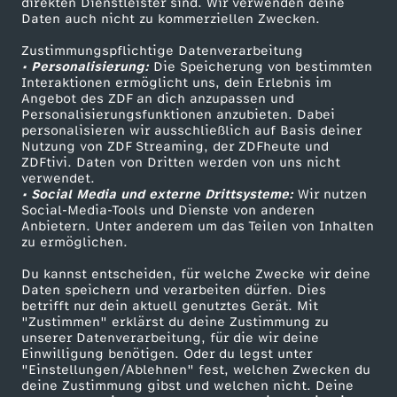
l
direkten Dienstleister sind. Wir verwenden deine
Daten auch nicht zu kommerziellen Zwecken.
ZDFtext
Tickets
é
Zustimmungspflichtige Datenverarbeitung
Livestreams
Zuschauerservice
• Personalisierung:
Die Speicherung von bestimmten
Sendungen A-Z
Hilfe
Interaktionen ermöglicht uns, dein Erlebnis im
a
Angebot des ZDF an dich anzupassen und
TV-Programm
Personalisierungsfunktionen anzubieten. Dabei
n
personalisieren wir ausschließlich auf Basis deiner
Nutzung von ZDF Streaming, der ZDFheute und
ZDFtivi. Daten von Dritten werden von uns nicht
s
Das ZDF
verwendet.
• Social Media und externe Drittsysteme:
Wir nutzen
ZDF Unternehmen
Social-Media-Tools und Dienste von anderen
-
Anbietern. Unter anderem um das Teilen von Inhalten
Karriere
zu ermöglichen.
E
Presseportal
Du kannst entscheiden, für welche Zwecke wir deine
ZDF goes Schule
Daten speichern und verarbeiten dürfen. Dies
n
betrifft nur dein aktuell genutztes Gerät. Mit
Werbefernsehen
"Zustimmen" erklärst du deine Zustimmung zu
unserer Datenverarbeitung, für die wir deine
t
Mainzelmännchen
Einwilligung benötigen. Oder du legst unter
"Einstellungen/Ablehnen" fest, welchen Zwecken du
s
deine Zustimmung gibst und welchen nicht. Deine