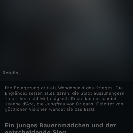
-
d
i
e
E
i
Details
n
Die Belagerung gilt als Wendepunkt des Krieges. Die
Engländer setzen alles daran, die Stadt auszuhungern
– dort herrscht Mutlosigkeit. Doch dann erscheint
z
Jeanne d'Arc, die Jungfrau von Orléans. Geleitet von
göttlichen Visionen wendet sie das Blatt.
e
Ein junges Bauernmädchen und der
l
entscheidende Sieg