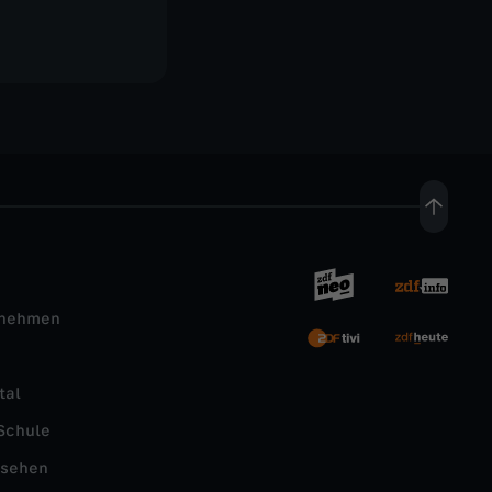
rnehmen
tal
Schule
nsehen