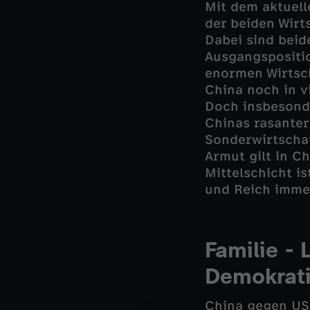
Mit dem aktuell
der beiden Wirt
Dabei sind beid
Ausgangspositio
enormen Wirtsc
China noch in v
Doch insbesond
Chinas rasanter
Sonderwirtschaf
Armut gilt in C
Mittelschicht i
und Reich imme
Familie -
Demokrat
China gegen USA