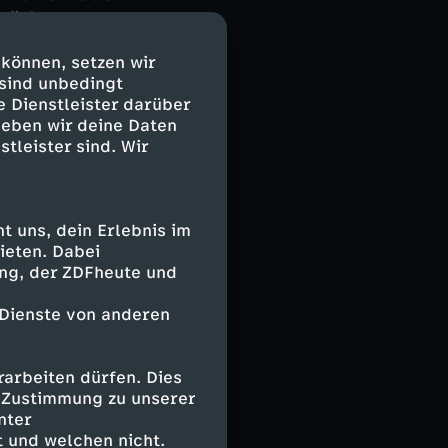
tärker
 Paaren bei
 können, setzen wir
 sind unbedingt
e Dienstleister darüber
evölkerung ein –
geben wir deine Daten
ingriffe
stleister sind. Wir
ren um ihre
Die Pille
 uns, dein Erlebnis im
ieten. Dabei
t. Heute sind
ing, der ZDFheute und
 Kontrolle. Doch
aare wollen
 Dienste von anderen
 Das Problem:
 so die Sorge.
r die Zukunft.
arbeiten dürfen. Dies
e Zustimmung zu unserer
nter
 und welchen nicht.