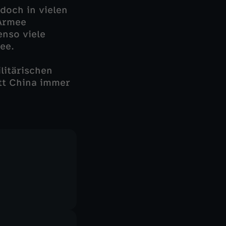
 doch in vielen
 Armee
enso viele
ee.
litärischen
itt China immer