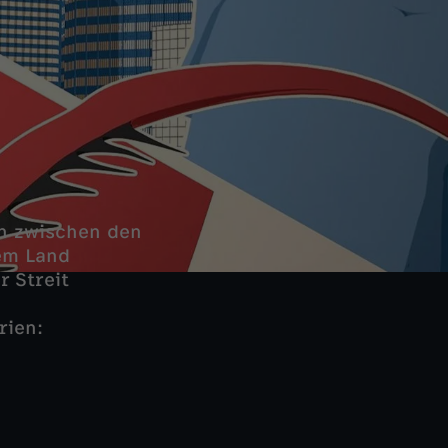
n zwischen den
hem Land
r Streit
rien: