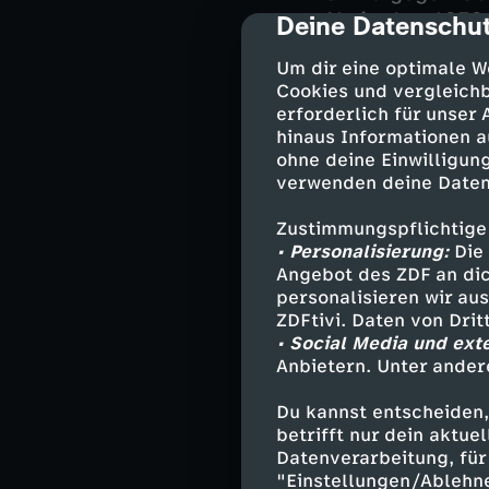
Als in den 1970
Deine Datenschut
cmp-dialog-des
anwächst, wird 
Um dir eine optimale W
Strafe verboten
Cookies und vergleichb
erforderlich für unser
Der diktatorisc
hinaus Informationen a
bis unter die B
ohne deine Einwilligung
unmöglich. Abe
verwenden deine Daten
Rechte und bege
bringt den Frau
Zustimmungspflichtige
• Personalisierung:
Die 
Angebot des ZDF an dic
In China hält m
personalisieren wir au
sogar drei Kinde
ZDFtivi. Daten von Dri
die chinesische
• Social Media und ext
kaum noch Kinde
Anbietern. Unter ander
China droht zu ü
Das einwohnerr
Du kannst entscheiden,
betrifft nur dein aktu
Datenverarbeitung, für 
"Einstellungen/Ablehn