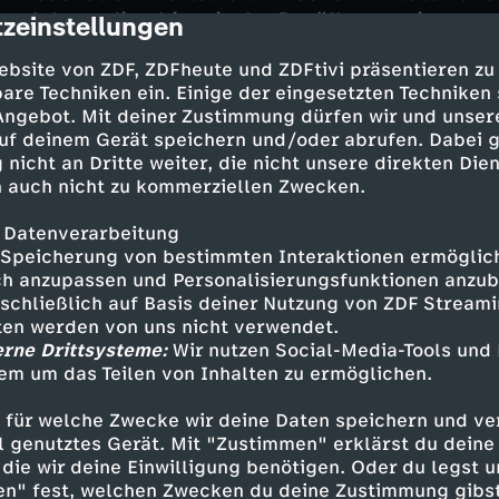
er-Jahren die chinesische Bevölkerung immer s
zeinstellungen
cription
die Ein-Kind-Politik eingeführt – dadurch ist es
ebsite von ZDF, ZDFheute und ZDFtivi präsentieren zu
, mehr als ein Kind zu bekommen:
are Techniken ein. Einige der eingesetzten Techniken
 Angebot. Mit deiner Zustimmung dürfen wir und unser
he Staat greift massiv ins Privatleben seiner B
uf deinem Gerät speichern und/oder abrufen. Dabei 
ettdecke. In den USA wären solche staatlichen E
 nicht an Dritte weiter, die nicht unsere direkten Dien
r auch dort kämpfen Frauen in den 1960er-Jah
 auch nicht zu kommerziellen Zwecken.
hren gegen überkommene Rollenklischees auf. 
en neue Freiheiten.
 Datenverarbeitung
Speicherung von bestimmten Interaktionen ermöglicht
h anzupassen und Personalisierungsfunktionen anzub
an dagegen bis 2015 an der Ein-Kind-Politik fes
sschließlich auf Basis deiner Nutzung von ZDF Stream
r "erlaubt", aber alles weiter unter staatlicher
tten werden von uns nicht verwendet.
 Gesellschaft hat sich gewandelt: Die jungen P
erne Drittsysteme:
Wir nutzen Social-Media-Tools und
r, sondern lieber konsumieren und verreisen.
em um das Teilen von Inhalten zu ermöglichen.
beraltern. China wird alt, bevor es reich wird,
eichste Land bekommt zu wenig Nachwuchs – fü
 für welche Zwecke wir deine Daten speichern und ver
ell genutztes Gerät. Mit "Zustimmen" erklärst du dein
die wir deine Einwilligung benötigen. Oder du legst u
en" fest, welchen Zwecken du deine Zustimmung gibst