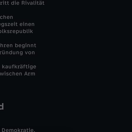
tt die Rivalität
ichen
gszeit einen
lksrepublik
ahren beginnt
 Gründung von
 kaufkräftige
zwischen Arm
d
d Demokratie.