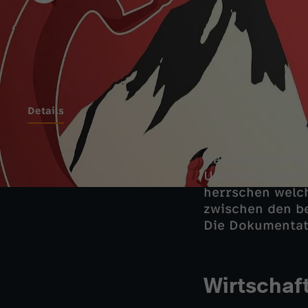
Details
Nach dem Ende 
USA und China. 
herrschen welch
zwischen den b
Die Dokumentati
Wirtschaft