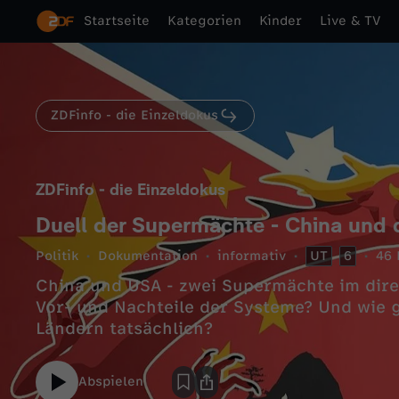
Startseite
Kategorien
Kinder
Live & TV
ZDFinfo - die Einzeldokus
ZDFinfo - die Einzeldokus
Duell der Supermächte - China und 
Politik
Dokumentation
informativ
UT
6
46 
China und USA - zwei Supermächte im direk
Vor- und Nachteile der Systeme? Und wie 
Abspielen