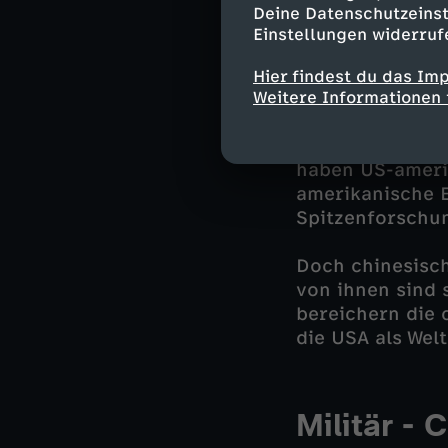
Bildung - 
Deine Datenschutzeinst
Einstellungen widerruf
Eliteunis
Hier findest du das Im
Kaum etwas spie
Weitere Informationen 
beiden Ländern 
Naturwissenscha
haben US-amerik
amerikanische E
Spitzenforschu
Doch chinesisch
von ihnen sind 
bereichern die 
die USA als Wel
Militär -