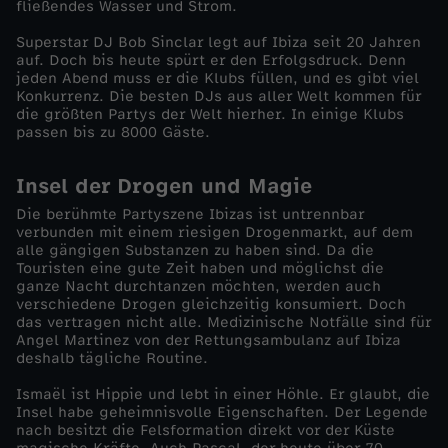
fließendes Wasser und Strom.
d
Superstar DJ Bob Sinclar legt auf Ibiza seit 20 Jahren
auf. Doch bis heute spürt er den Erfolgsdruck. Denn
jeden Abend muss er die Klubs füllen, und es gibt viel
o
Konkurrenz. Die besten DJs aus aller Welt kommen für
die größten Partys der Welt hierher. In einige Klubs
k
passen bis zu 8000 Gäste.
u
Insel der Drogen und Magie
Die berühmte Partyszene Ibizas ist untrennbar
s
verbunden mit einem riesigen Drogenmarkt, auf dem
alle gängigen Substanzen zu haben sind. Da die
Touristen eine gute Zeit haben und möglichst die
-
ganze Nacht durchtanzen möchten, werden auch
verschiedene Drogen gleichzeitig konsumiert. Doch
I
das vertragen nicht alle. Medizinische Notfälle sind für
Angel Martinez von der Rettungsambulanz auf Ibiza
deshalb tägliche Routine.
b
Ismaël ist Hippie und lebt in einer Höhle. Er glaubt, die
Insel habe geheimnisvolle Eigenschaften. Der Legende
i
nach besitzt die Felsformation direkt vor der Küste