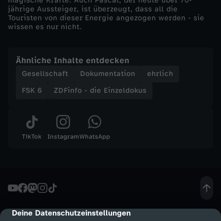
magische Kräfte. Auch Pascal, der heute über 70-
z
jährige Aussteiger, ist überzeugt, dass all die
Touristen von dieser Energie angezogen werden - sie
wissen es nur nicht.
a
-
Ähnliche Inhalte entdecken
Gesellschaft
Dokumentation
ehrlich
P
FSK 6
ZDFinfo - die Einzeldokus
a
r
TikTok
Instagram
WhatsApp
t
y
i
Deine Datenschutzeinstellungen
cmp-dialog-description