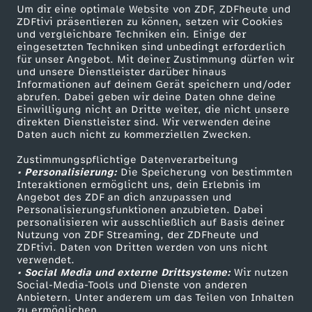
n
Um dir eine optimale Website von ZDF, ZDFheute und
ZDFtivi präsentieren zu können, setzen wir Cookies
und vergleichbare Techniken ein. Einige der
s
eingesetzten Techniken sind unbedingt erforderlich
für unser Angebot. Mit deiner Zustimmung dürfen wir
e
Mehr ZDF
Service
und unsere Dienstleister darüber hinaus
Informationen auf deinem Gerät speichern und/oder
ZDF-Apps
ZDFmitreden
abrufen. Dabei geben wir deine Daten ohne deine
l
Einwilligung nicht an Dritte weiter, die nicht unsere
Smart TV
Kontakt zum ZDF
direkten Dienstleister sind. Wir verwenden deine
Daten auch nicht zu kommerziellen Zwecken.
u
ZDFtext
Tickets
Zustimmungspflichtige Datenverarbeitung
Livestreams
Zuschauerservice
n
• Personalisierung:
Die Speicherung von bestimmten
Sendungen A-Z
Hilfe
Interaktionen ermöglicht uns, dein Erlebnis im
Angebot des ZDF an dich anzupassen und
d
TV-Programm
Personalisierungsfunktionen anzubieten. Dabei
personalisieren wir ausschließlich auf Basis deiner
Nutzung von ZDF Streaming, der ZDFheute und
H
ZDFtivi. Daten von Dritten werden von uns nicht
Das ZDF
verwendet.
i
• Social Media und externe Drittsysteme:
Wir nutzen
ZDF Unternehmen
Social-Media-Tools und Dienste von anderen
Anbietern. Unter anderem um das Teilen von Inhalten
Karriere
p
zu ermöglichen.