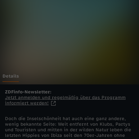
-
Wechseln zu: ZDFheute
d
i
e
E
i
Details
n
ZDFinfo-Newsletter:
Jetzt anmelden und regelmäßig über das Programm
informiert werden!
z
Doch die Inselschönheit hat auch eine ganz andere,
e
wenig bekannte Seite: Weit entfernt von Klubs, Partys
und Touristen und mitten in der wilden Natur leben die
l
letzten Hippies von Ibiza seit den 70er-Jahren ohne