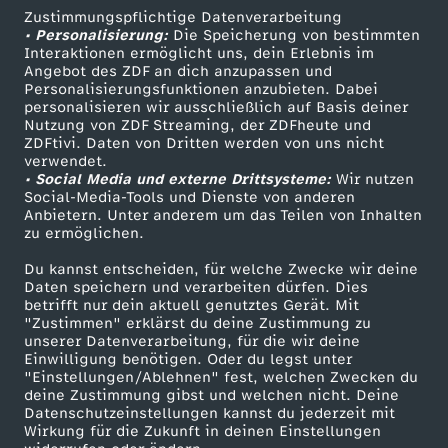
t
Zustimmungspflichtige Datenverarbeitung
Livestreams
Zuschauerservice
• Personalisierung:
Die Speicherung von bestimmten
,
Sendungen A-Z
Hilfe
Interaktionen ermöglicht uns, dein Erlebnis im
Angebot des ZDF an dich anzupassen und
TV-Programm
Personalisierungsfunktionen anzubieten. Dabei
n
personalisieren wir ausschließlich auf Basis deiner
Nutzung von ZDF Streaming, der ZDFheute und
ZDFtivi. Daten von Dritten werden von uns nicht
a
Das ZDF
verwendet.
• Social Media und externe Drittsysteme:
Wir nutzen
ZDF Unternehmen
t
Social-Media-Tools und Dienste von anderen
Anbietern. Unter anderem um das Teilen von Inhalten
Karriere
zu ermöglichen.
i
Presseportal
Du kannst entscheiden, für welche Zwecke wir deine
ZDF goes Schule
Daten speichern und verarbeiten dürfen. Dies
o
betrifft nur dein aktuell genutztes Gerät. Mit
Werbefernsehen
"Zustimmen" erklärst du deine Zustimmung zu
n
unserer Datenverarbeitung, für die wir deine
Mainzelmännchen
Einwilligung benötigen. Oder du legst unter
"Einstellungen/Ablehnen" fest, welchen Zwecken du
a
deine Zustimmung gibst und welchen nicht. Deine
Datenschutzeinstellungen kannst du jederzeit mit
Wirkung für die Zukunft in deinen Einstellungen
l