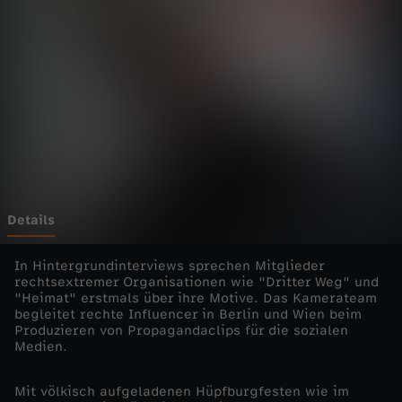
-
Wechseln zu: ZDFheute
d
i
e
E
i
Details
n
In Hintergrundinterviews sprechen Mitglieder
rechtsextremer Organisationen wie "Dritter Weg" und
"Heimat" erstmals über ihre Motive. Das Kamerateam
z
begleitet rechte Influencer in Berlin und Wien beim
Produzieren von Propagandaclips für die sozialen
e
Medien.
l
Mit völkisch aufgeladenen Hüpfburgfesten wie im