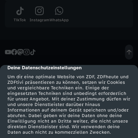
g
,
TikTok
Instagram
WhatsApp
m
i
l
Deine Datenschutzeinstellungen
cmp-dialog-description
Um dir eine optimale Website von ZDF, ZDFheute und
i
ZDFtivi präsentieren zu können, setzen wir Cookies
und vergleichbare Techniken ein. Einige der
eingesetzten Techniken sind unbedingt erforderlich
t
für unser Angebot. Mit deiner Zustimmung dürfen wir
Mehr ZDF
Service
und unsere Dienstleister darüber hinaus
a
Informationen auf deinem Gerät speichern und/oder
ZDF-Apps
ZDFmitreden
abrufen. Dabei geben wir deine Daten ohne deine
Einwilligung nicht an Dritte weiter, die nicht unsere
n
Smart TV
Kontakt zum ZDF
direkten Dienstleister sind. Wir verwenden deine
Daten auch nicht zu kommerziellen Zwecken.
ZDFtext
Tickets