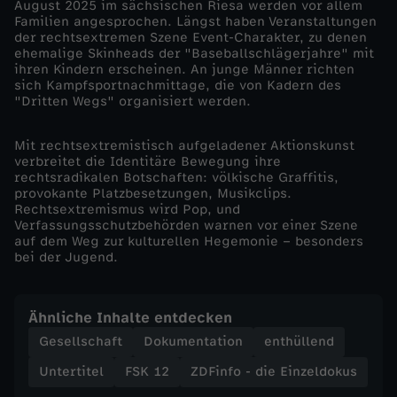
August 2025 im sächsischen Riesa werden vor allem
Familien angesprochen. Längst haben Veranstaltungen
d
der rechtsextremen Szene Event-Charakter, zu denen
ehemalige Skinheads der "Baseballschlägerjahre" mit
ihren Kindern erscheinen. An junge Männer richten
o
sich Kampfsportnachmittage, die von Kadern des
"Dritten Wegs" organisiert werden.
k
Mit rechtsextremistisch aufgeladener Aktionskunst
u
verbreitet die Identitäre Bewegung ihre
rechtsradikalen Botschaften: völkische Graffitis,
provokante Platzbesetzungen, Musikclips.
s
Rechtsextremismus wird Pop, und
Verfassungsschutzbehörden warnen vor einer Szene
auf dem Weg zur kulturellen Hegemonie – besonders
-
bei der Jugend.
J
Ähnliche Inhalte entdecken
u
Gesellschaft
Dokumentation
enthüllend
n
Untertitel
FSK 12
ZDFinfo - die Einzeldokus