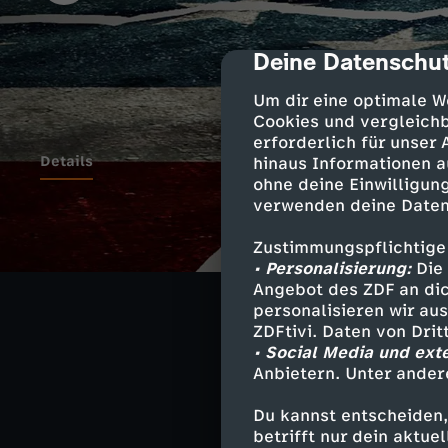
Deine Datenschut
cmp-dialog-des
Um dir eine optimale W
Cookies und vergleichb
erforderlich für unser
Details
hinaus Informationen a
ohne deine Einwilligung
verwenden deine Daten
Donald Trump h
Zustimmungspflichtige
industriellem A
• Personalisierung:
Die 
Eingeständnis m
Angebot des ZDF an dic
Amerikaner den
personalisieren wir au
ZDFtivi. Daten von Dri
• Social Media und ext
Anbietern. Unter ander
Ähnliche 
Du kannst entscheiden,
betrifft nur dein aktu