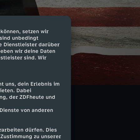
 können, setzen wir
 sind unbedingt
e Dienstleister darüber
geben wir deine Daten
stleister sind. Wir
d Fake News in
em
 uns, dein Erlebnis im
ind viele
ieten. Dabei
ing, der ZDFheute und
 Dienste von anderen
arbeiten dürfen. Dies
e Zustimmung zu unserer