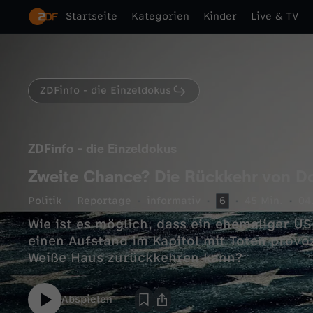
Startseite
Kategorien
Kinder
Live & TV
ZDFinfo - die Einzeldokus
ZDFinfo - die Einzeldokus
Zweite Chance? Die Rückkehr von D
Politik
Reportage
informativ
6
45 Min.
04
Wie ist es möglich, dass ein ehemaliger US
einen Aufstand im Kapitol mit Toten provo
Weiße Haus zurückkehren kann?
Abspielen