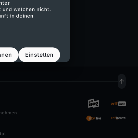
nzeldokus
nter
 und welchen nicht.
nft in deinen
hnen
Einstellen
rnehmen
tal