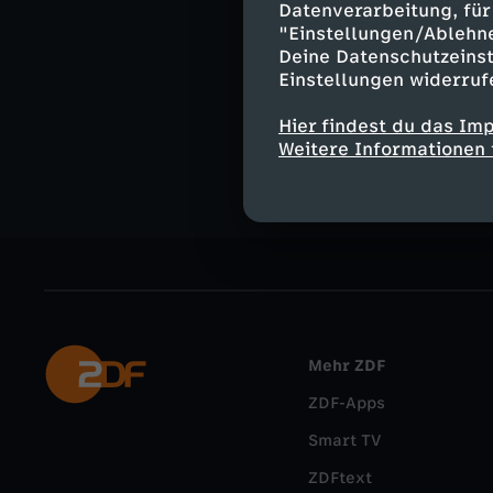
Politik
Re
Datenverarbeitung, für 
"Einstellungen/Ablehn
Deine Datenschutzeinst
Einstellungen widerruf
Hier findest du das Im
TikTok
In
Weitere Informationen 
Mehr ZDF
ZDF-Apps
Smart TV
ZDFtext