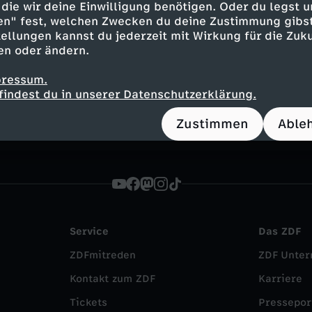
portage
informativ
FSK 6
ZDFinfo - die Ei
die wir deine Einwilligung benötigen. Oder du legst u
en" fest, welchen Zwecken du deine Zustimmung gibst
ellungen kannst du jederzeit mit Wirkung für die Zuku
en oder ändern.
pressum.
stagram
WhatsApp
findest du in unserer Datenschutzerklärung.
Zustimmen
Able
Service
Das ZDF
ZDFmitreden
ZDF Unte
Kontakt zum ZDF
Karriere
Tickets
Pressepor