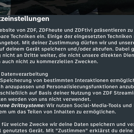
zeinstellungen
cription
ebsite von ZDF, ZDFheute und ZDFtivi präsentieren zu
are Techniken ein. Einige der eingesetzten Techniken
 Angebot. Mit deiner Zustimmung dürfen wir und unser
uf deinem Gerät speichern und/oder abrufen. Dabei 
 nicht an Dritte weiter, die nicht unsere direkten Dien
 auch nicht zu kommerziellen Zwecken.
at demokratische Institutionen untergraben un
 Datenverarbeitung
usmaß verbreitet. Gegen ihn liegen nach eigen
Speicherung von bestimmten Interaktionen ermöglicht
ehr Anklagen vor als gegen Al Capone. Warum s
h anzupassen und Personalisierungsfunktionen anzub
noch bereit, ihm eine zweite Chance zu geben?
sschließlich auf Basis deiner Nutzung von ZDF Stream
tten werden von uns nicht verwendet.
erne Drittsysteme:
Wir nutzen Social-Media-Tools und
em um das Teilen von Inhalten zu ermöglichen.
Inhalte entdecken
 für welche Zwecke wir deine Daten speichern und ver
ell genutztes Gerät. Mit "Zustimmen" erklärst du dein