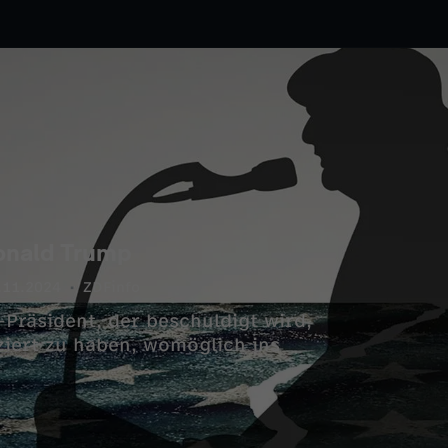
onald Trump
.11.2024
ZDFinfo
-Präsident, der beschuldigt wird,
ziert zu haben, womöglich ins