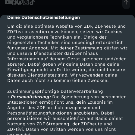
f
Deine Datenschutzeinstellungen
cmp-dialog-description
t
Um dir eine optimale Website von ZDF, ZDFheute und
ZDFtivi präsentieren zu können, setzen wir Cookies
und vergleichbare Techniken ein. Einige der
-
eingesetzten Techniken sind unbedingt erforderlich
für unser Angebot. Mit deiner Zustimmung dürfen wir
Mehr ZDF
Service
und unsere Dienstleister darüber hinaus
T
Informationen auf deinem Gerät speichern und/oder
ZDF-Apps
ZDFmitreden
abrufen. Dabei geben wir deine Daten ohne deine
r
Einwilligung nicht an Dritte weiter, die nicht unsere
Smart TV
Kontakt zum ZDF
direkten Dienstleister sind. Wir verwenden deine
Daten auch nicht zu kommerziellen Zwecken.
ZDFtext
Tickets
a
Zustimmungspflichtige Datenverarbeitung
Livestreams
Zuschauerservice
• Personalisierung:
i
Die Speicherung von bestimmten
Sendungen A-Z
Hilfe
Interaktionen ermöglicht uns, dein Erlebnis im
Angebot des ZDF an dich anzupassen und
TV-Programm
l
Personalisierungsfunktionen anzubieten. Dabei
personalisieren wir ausschließlich auf Basis deiner
Nutzung von ZDF Streaming, der ZDFheute und
e
ZDFtivi. Daten von Dritten werden von uns nicht
Das ZDF
verwendet.