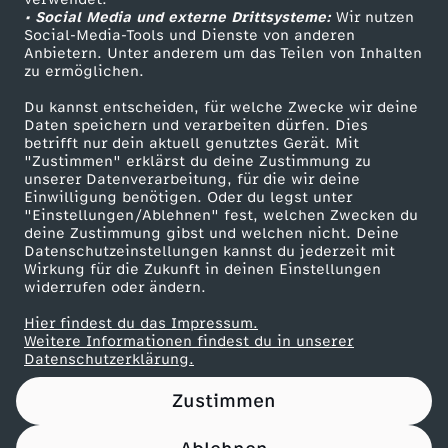
• Social Media und externe Drittsysteme:
r
Wir nutzen
ZDF Unternehmen
Social-Media-Tools und Dienste von anderen
Anbietern. Unter anderem um das Teilen von Inhalten
Karriere
:
zu ermöglichen.
Presseportal
Du kannst entscheiden, für welche Zwecke wir deine
B
ZDF goes Schule
Daten speichern und verarbeiten dürfen. Dies
betrifft nur dein aktuell genutztes Gerät. Mit
Werbefernsehen
"Zustimmen" erklärst du deine Zustimmung zu
e
unserer Datenverarbeitung, für die wir deine
Mainzelmännchen
Einwilligung benötigen. Oder du legst unter
c
"Einstellungen/Ablehnen" fest, welchen Zwecken du
deine Zustimmung gibst und welchen nicht. Deine
Datenschutzeinstellungen kannst du jederzeit mit
o
Wirkung für die Zukunft in deinen Einstellungen
widerrufen oder ändern.
m
Hier findest du das Impressum.
Partner
Weitere Informationen findest du in unserer
i
Datenschutzerklärung.
Zustimmen
n