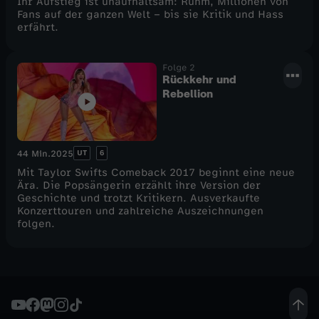
Ihr Aufstieg ist unaufhaltsam: Ruhm, Millionen von
Fans auf der ganzen Welt – bis sie Kritik und Hass
i
erfährt.
f
Folge 2
Rückkehr und
t
Rebellion
UT
6
44 Min.
2025
Mit Taylor Swifts Comeback 2017 beginnt eine neue
Ära. Die Popsängerin erzählt ihre Version der
Geschichte und trotzt Kritikern. Ausverkaufte
Konzerttouren und zahlreiche Auszeichnungen
folgen.