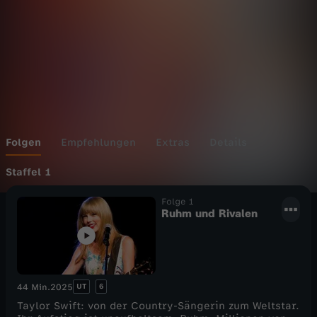
n
Wechseln zu: ZDFheute
g
T
a
y
Folgen
Empfehlungen
Extras
Details
l
Staffel 1
Folge 1
o
Ruhm und Rivalen
r
S
UT
6
44 Min.
2025
w
Taylor Swift: von der Country-Sängerin zum Weltstar.