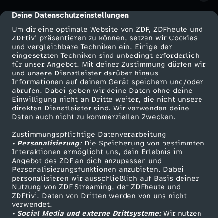
Deine Datenschutzeinstellungen
cmp-dialog-description
Um dir eine optimale Website von ZDF, ZDFheute und
ZDFtivi präsentieren zu können, setzen wir Cookies
und vergleichbare Techniken ein. Einige der
eingesetzten Techniken sind unbedingt erforderlich
für unser Angebot. Mit deiner Zustimmung dürfen wir
Mehr ZDF
Service
und unsere Dienstleister darüber hinaus
Informationen auf deinem Gerät speichern und/oder
ZDF-Apps
ZDFmitreden
abrufen. Dabei geben wir deine Daten ohne deine
Einwilligung nicht an Dritte weiter, die nicht unsere
Smart TV
Kontakt zum ZDF
direkten Dienstleister sind. Wir verwenden deine
Daten auch nicht zu kommerziellen Zwecken.
ZDFtext
Tickets
Zustimmungspflichtige Datenverarbeitung
Livestreams
Zuschauerservice
• Personalisierung:
Die Speicherung von bestimmten
Sendungen A-Z
Hilfe
Interaktionen ermöglicht uns, dein Erlebnis im
Angebot des ZDF an dich anzupassen und
TV-Programm
Personalisierungsfunktionen anzubieten. Dabei
personalisieren wir ausschließlich auf Basis deiner
Nutzung von ZDF Streaming, der ZDFheute und
ZDFtivi. Daten von Dritten werden von uns nicht
Das ZDF
verwendet.
• Social Media und externe Drittsysteme:
Wir nutzen
ZDF Unternehmen