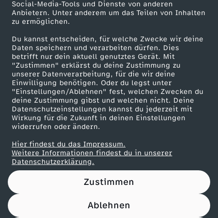
Social-Media-Tools und Dienste von anderen
Anbietern. Unter anderem um das Teilen von Inhalten
Karriere
zu ermöglichen.
Presseportal
Du kannst entscheiden, für welche Zwecke wir deine
ZDF goes Schule
Daten speichern und verarbeiten dürfen. Dies
betrifft nur dein aktuell genutztes Gerät. Mit
Werbefernsehen
"Zustimmen" erklärst du deine Zustimmung zu
unserer Datenverarbeitung, für die wir deine
Mainzelmännchen
Einwilligung benötigen. Oder du legst unter
"Einstellungen/Ablehnen" fest, welchen Zwecken du
deine Zustimmung gibst und welchen nicht. Deine
Datenschutzeinstellungen kannst du jederzeit mit
Wirkung für die Zukunft in deinen Einstellungen
widerrufen oder ändern.
Hier findest du das Impressum.
Partner
Weitere Informationen findest du in unserer
Datenschutzerklärung.
Zustimmen
Ablehnen
Nutzungsbedingungen
Datenschutz
Datenschutz-Einstellungen