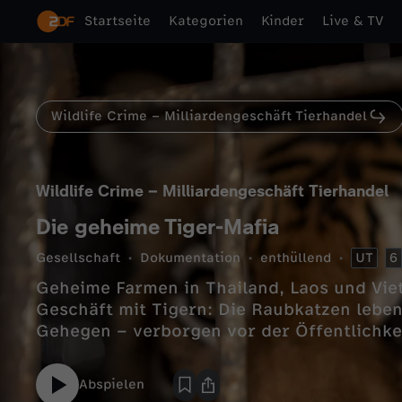
Startseite
Kategorien
Kinder
Live & TV
Wildlife Crime – Milliardengeschäft Tierhandel
Wildlife Crime – Milliardengeschäft Tierhandel
Die geheime Tiger-Mafia
Gesellschaft
Dokumentation
enthüllend
UT
6
Geheime Farmen in Thailand, Laos und Vie
Geschäft mit Tigern: Die Raubkatzen leben 
Gehegen – verborgen vor der Öffentlichke
Abspielen