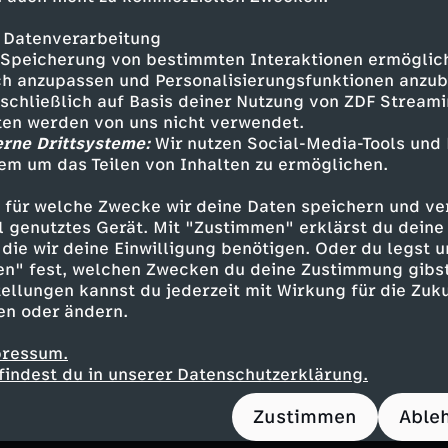
ina Heilkräfte zugeschrieben oder die schlicht
esehen werden. Kriminelle Netzwerke haben si
 Datenverarbeitung
ie Nachfrage zu stillen. Es ist ein Millionengesch
Speicherung von bestimmten Interaktionen ermöglicht
h anzupassen und Personalisierungsfunktionen anzub
sschließlich auf Basis deiner Nutzung von ZDF Stream
on begleitet den Investigativjournalisten Paul
tten werden von uns nicht verwendet.
hen Spurensuche. Er trifft verdeckte Ermittler 
erne Drittsysteme:
Wir nutzen Social-Media-Tools und
ie das Tigerkartell rund um den flüchtigen Syn
em um das Teilen von Inhalten zu ermöglichen.
und seine Komplizin Daoruang Chaiyamat jagen
 für welche Zwecke wir deine Daten speichern und ver
hmen zeigen, wie Tiger heimlich gezüchtet und
ell genutztes Gerät. Mit "Zustimmen" erklärst du dein
die wir deine Einwilligung benötigen. Oder du legst u
d ihre Produkte über korrupte Netzwerke nach
en" fest, welchen Zwecken du deine Zustimmung gibst
n. Eine riskante Recherche quer durch Südost
ellungen kannst du jederzeit mit Wirkung für die Zuku
en oder ändern.
l mit bedrohten Arten ist eine der größten Bed
pressum.
findest du in unserer Datenschutzerklärung.
ltweit. Die zweiteilige Doku-Reihe ist den krim
ler auf der Spur.
Zustimmen
Able