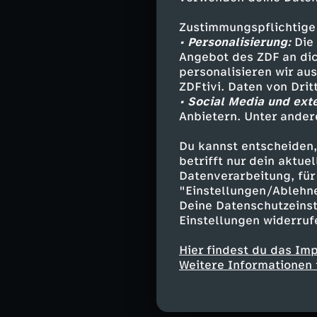
Vietnam oder Ch
Statussymbol g
Zustimmungspflichtige
spezialisiert, d
• Personalisierung:
Die 
Angebot des ZDF an dic
personalisieren wir au
Die Dokumentati
ZDFtivi. Daten von Dri
einer gefährlic
• Social Media und ext
von Interpol, d
Anbietern. Unter ander
Boonchai Bach 
Du kannst entscheiden,
Exklusive Aufna
betrifft nur dein aktu
Datenverarbeitung, für 
werden, währen
"Einstellungen/Ablehn
Vietnam gelange
Deine Datenschutzeinst
Einstellungen widerruf
Illegaler Hande
Hier findest du das Im
Weitere Informationen 
Artenvielfalt we
der Wildtierhänd