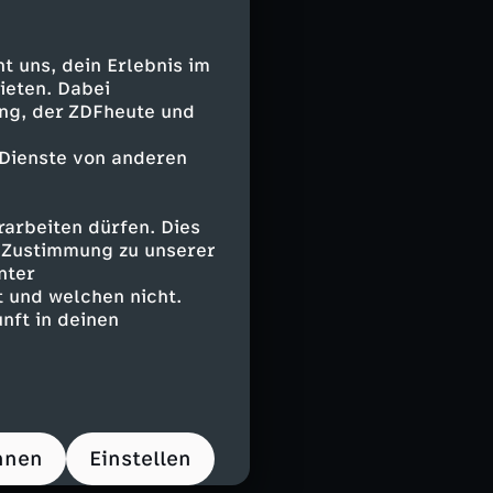
 als
ch darauf
äft.
 uns, dein Erlebnis im
ieten. Dabei
ing, der ZDFheute und
 Moreira auf
und Analysten
 Dienste von anderen
dikat-Boss
.
arbeiten dürfen. Dies
 geschlachtet
e Zustimmung zu unserer
nter
 China und
 und welchen nicht.
asien.
nft in deinen
rohungen für die
inellen Banden
hnen
Einstellen