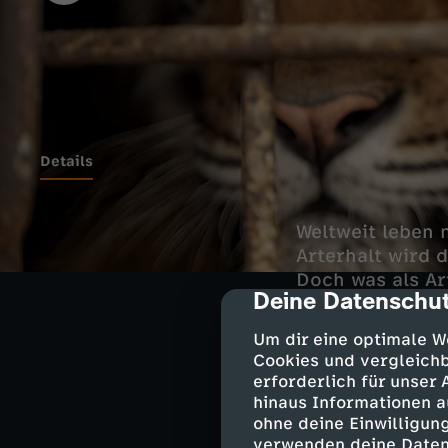
Details
Weltweit leben 
Arterhalt wird 
Doch was als Ar
Deine Datenschut
cmp-dialog-des
lukrative Geldqu
Um dir eine optimale W
Cookies und vergleichb
erforderlich für unser
Tierquäler
hinaus Informationen a
ohne deine Einwilligung
Denn die Tiger 
verwenden deine Daten