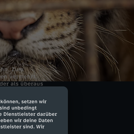
bahn. Zum
nen vermehrt.
der als überaus
 können, setzen wir
 sind unbedingt
e Dienstleister darüber
schäft
geben wir deine Daten
stleister sind. Wir
tet, denen in