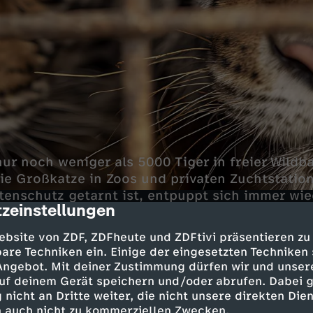
nur noch weniger als 5000 Tiger in freier Wild
die Großkatze in Zoos und privaten Zuchtstatio
tenschutz getarnt ist, entpuppt sich immer wie
zeinstellungen
cription
elle.
ebsite von ZDF, ZDFheute und ZDFtivi präsentieren zu
are Techniken ein. Einige der eingesetzten Techniken
 Angebot. Mit deiner Zustimmung dürfen wir und unser
ei als kriminelles Millionenge
uf deinem Gerät speichern und/oder abrufen. Dabei 
 nicht an Dritte weiter, die nicht unsere direkten Dien
werden geschlachtet und zu Produkten verarbei
 auch nicht zu kommerziellen Zwecken.