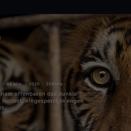
44 Min.
2026
ZDFinfo
tnam offenbaren das dunkle
isoliert, eingesperrt in engen
it.