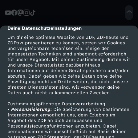
z
ü
Deine Datenschutzeinstellungen
cmp-dialog-description
Um dir eine optimale Website von ZDF, ZDFheute und
b
ZDFtivi präsentieren zu können, setzen wir Cookies
und vergleichbare Techniken ein. Einige der
eingesetzten Techniken sind unbedingt erforderlich
e
für unser Angebot. Mit deiner Zustimmung dürfen wir
Mehr ZDF
Service
und unsere Dienstleister darüber hinaus
r
Informationen auf deinem Gerät speichern und/oder
ZDF-Apps
ZDFmitreden
abrufen. Dabei geben wir deine Daten ohne deine
Einwilligung nicht an Dritte weiter, die nicht unsere
K
Smart TV
Kontakt zum ZDF
direkten Dienstleister sind. Wir verwenden deine
Daten auch nicht zu kommerziellen Zwecken.
ZDFtext
Tickets
o
Zustimmungspflichtige Datenverarbeitung
Livestreams
Zuschauerservice
• Personalisierung:
Die Speicherung von bestimmten
p
Sendungen A-Z
Hilfe
Interaktionen ermöglicht uns, dein Erlebnis im
Angebot des ZDF an dich anzupassen und
TV-Programm
Personalisierungsfunktionen anzubieten. Dabei
f
personalisieren wir ausschließlich auf Basis deiner
Nutzung von ZDF Streaming, der ZDFheute und