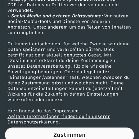
ZDFtivi. Daten von Dritten werden von uns nicht
-
Das ZDF
verwendet.
• Social Media und externe Drittsysteme:
Wir nutzen
ZDF Unternehmen
T
Social-Media-Tools und Dienste von anderen
Anbietern. Unter anderem um das Teilen von Inhalten
Karriere
zu ermöglichen.
r
Presseportal
Du kannst entscheiden, für welche Zwecke wir deine
ZDF goes Schule
Daten speichern und verarbeiten dürfen. Dies
a
betrifft nur dein aktuell genutztes Gerät. Mit
Werbefernsehen
"Zustimmen" erklärst du deine Zustimmung zu
i
unserer Datenverarbeitung, für die wir deine
Mainzelmännchen
Einwilligung benötigen. Oder du legst unter
"Einstellungen/Ablehnen" fest, welchen Zwecken du
l
deine Zustimmung gibst und welchen nicht. Deine
Datenschutzeinstellungen kannst du jederzeit mit
Wirkung für die Zukunft in deinen Einstellungen
e
widerrufen oder ändern.
r
Hier findest du das Impressum.
Partner
Weitere Informationen findest du in unserer
Datenschutzerklärung.
Zustimmen