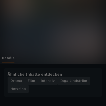
d
s
t
r
ö
m
Details
-
Ähnliche Inhalte entdecken
H
Drama
Film
intensiv
Inga Lindström
Herzkino
e
r