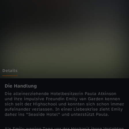
o
r
d
e
-
Z
Details
i
Die Handlung
Die alleinerziehende Hotelbesitzerin Paula Atkinson
e
und ihre impulsive Freundin Emily van Garden kennen
sich seit der Highschool und konnten sich schon immer
aufeinander verlassen. In einer Liebeskrise zieht Emily
m
daher ins "Seaside Hotel" und unterstützt Paula.
l
Als Emily wenige Tage vor der Hochzeit ihren Verlobten