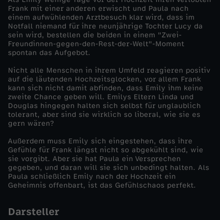
Frank mit einer anderen erwischt und Paula nach
i
einem aufwühlenden Arztbesuch klar wird, dass im
Notfall niemand für ihre neunjährige Tochter Lucy da
sein wird, bestellen die beiden in einem "Zwei-
c
Freundinnen-gegen-den-Rest-der-Welt"-Moment
spontan das Aufgebot.
h
Nicht alle Menschen in ihrem Umfeld reagieren positiv
auf die läutenden Hochzeitsglocken, vor allem Frank
b
kann sich nicht damit abfinden, dass Emily ihm keine
zweite Chance geben will. Emilys Eltern Linda und
Douglas hingegen halten sich selbst für unglaublich
e
tolerant, aber sind sie wirklich so liberal, wie sie es
gern wären?
s
Außerdem muss Emily sich eingestehen, dass ihre
Gefühle für Frank längst nicht so abgekühlt sind, wie
t
sie vorgibt. Aber sie hat Paula ein Versprechen
gegeben, und daran will sie sich unbedingt halten. Als
Paula schließlich Emily nach der Hochzeit ein
e
Geheimnis offenbart, ist das Gefühlschaos perfekt.
F
Darsteller