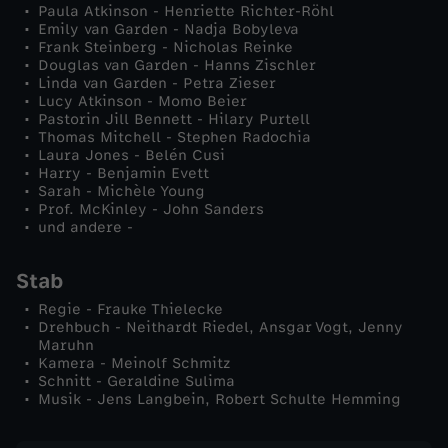
Paula Atkinson - Henriette Richter-Röhl
r
Emily van Garden - Nadja Bobyleva
Frank Steinberg - Nicholas Reinke
Douglas van Garden - Hanns Zischler
e
Linda van Garden - Petra Zieser
Lucy Atkinson - Momo Beier
u
Pastorin Jill Bennett - Hilary Purtell
Thomas Mitchell - Stephen Radochia
Laura Jones - Belén Cusi
n
Harry - Benjamin Evett
Sarah - Michèle Young
Prof. McKinley - John Sanders
d
und andere -
i
Stab
n
Regie - Frauke Thielecke
Drehbuch - Neithardt Riedel, Ansgar Vogt, Jenny
Maruhn
n
Kamera - Meinolf Schmitz
Schnitt - Geraldine Sulima
Musik - Jens Langbein, Robert Schulte Hemming
e