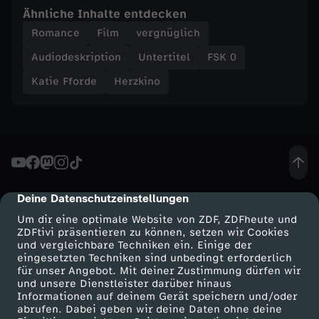
n
Ähnliche Inhalte entdecken
Romance
Film
vergnüglich
Audiodeskription
Untertitel
FSK 0
Katie Fforde
Herzkino
Deine Datenschutzeinstellungen
cmp-dialog-description
Um dir eine optimale Website von ZDF, ZDFheute und
ZDFtivi präsentieren zu können, setzen wir Cookies
und vergleichbare Techniken ein. Einige der
eingesetzten Techniken sind unbedingt erforderlich
für unser Angebot. Mit deiner Zustimmung dürfen wir
Mehr ZDF
Service
und unsere Dienstleister darüber hinaus
Informationen auf deinem Gerät speichern und/oder
ZDF-Apps
ZDFmitreden
abrufen. Dabei geben wir deine Daten ohne deine