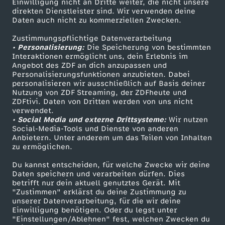
Einwilligung nicht an Dritte weiter, die nicht unsere
Smart TV
Kontakt zum ZDF
direkten Dienstleister sind. Wir verwenden deine
Daten auch nicht zu kommerziellen Zwecken.
ZDFtext
Tickets
Zustimmungspflichtige Datenverarbeitung
Livestreams
Zuschauerservice
• Personalisierung:
Die Speicherung von bestimmten
Sendungen A-Z
Hilfe
Interaktionen ermöglicht uns, dein Erlebnis im
Angebot des ZDF an dich anzupassen und
TV-Programm
Personalisierungsfunktionen anzubieten. Dabei
personalisieren wir ausschließlich auf Basis deiner
Nutzung von ZDF Streaming, der ZDFheute und
ZDFtivi. Daten von Dritten werden von uns nicht
Das ZDF
verwendet.
• Social Media und externe Drittsysteme:
Wir nutzen
ZDF Unternehmen
Social-Media-Tools und Dienste von anderen
Anbietern. Unter anderem um das Teilen von Inhalten
Karriere
zu ermöglichen.
Presseportal
Du kannst entscheiden, für welche Zwecke wir deine
ZDF goes Schule
Daten speichern und verarbeiten dürfen. Dies
betrifft nur dein aktuell genutztes Gerät. Mit
Werbefernsehen
"Zustimmen" erklärst du deine Zustimmung zu
unserer Datenverarbeitung, für die wir deine
Mainzelmännchen
Einwilligung benötigen. Oder du legst unter
"Einstellungen/Ablehnen" fest, welchen Zwecken du