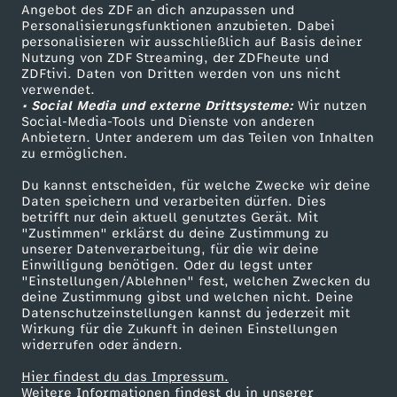
Angebot des ZDF an dich anzupassen und
o
TV-Programm
Personalisierungsfunktionen anzubieten. Dabei
personalisieren wir ausschließlich auf Basis deiner
Nutzung von ZDF Streaming, der ZDFheute und
c
ZDFtivi. Daten von Dritten werden von uns nicht
Das ZDF
verwendet.
a
• Social Media und externe Drittsysteme:
Wir nutzen
ZDF Unternehmen
Social-Media-Tools und Dienste von anderen
Anbietern. Unter anderem um das Teilen von Inhalten
Karriere
u
zu ermöglichen.
Presseportal
Du kannst entscheiden, für welche Zwecke wir deine
s
ZDF goes Schule
Daten speichern und verarbeiten dürfen. Dies
betrifft nur dein aktuell genutztes Gerät. Mit
Werbefernsehen
t
"Zustimmen" erklärst du deine Zustimmung zu
unserer Datenverarbeitung, für die wir deine
Mainzelmännchen
Einwilligung benötigen. Oder du legst unter
-
"Einstellungen/Ablehnen" fest, welchen Zwecken du
deine Zustimmung gibst und welchen nicht. Deine
Datenschutzeinstellungen kannst du jederzeit mit
Ü
Wirkung für die Zukunft in deinen Einstellungen
widerrufen oder ändern.
b
Hier findest du das Impressum.
Partner
Weitere Informationen findest du in unserer