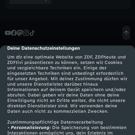
e
w
s
Deine Datenschutzeinstellungen
cmp-dialog-description
m
Um dir eine optimale Website von ZDF, ZDFheute und
ZDFtivi präsentieren zu können, setzen wir Cookies
und vergleichbare Techniken ein. Einige der
i
eingesetzten Techniken sind unbedingt erforderlich
für unser Angebot. Mit deiner Zustimmung dürfen wir
t
Mehr ZDF
Service
und unsere Dienstleister darüber hinaus
Informationen auf deinem Gerät speichern und/oder
ZDF-Apps
ZDFmitreden
abrufen. Dabei geben wir deine Daten ohne deine
H
Einwilligung nicht an Dritte weiter, die nicht unsere
Smart TV
Kontakt zum ZDF
direkten Dienstleister sind. Wir verwenden deine
Daten auch nicht zu kommerziellen Zwecken.
o
ZDFtext
Tickets
Zustimmungspflichtige Datenverarbeitung
Livestreams
Zuschauerservice
l
• Personalisierung:
Die Speicherung von bestimmten
Sendungen A-Z
Hilfe
Interaktionen ermöglicht uns, dein Erlebnis im