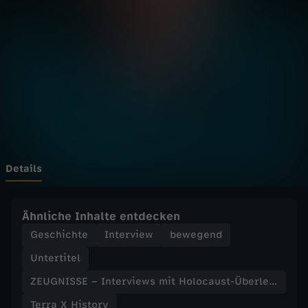
S
E
–
I
n
t
Details
e
Ähnliche Inhalte entdecken
r
Geschichte
Interview
bewegend
Untertitel
v
ZEUGNISSE – Interviews mit Holocaust-Überlebenden
i
Terra X History