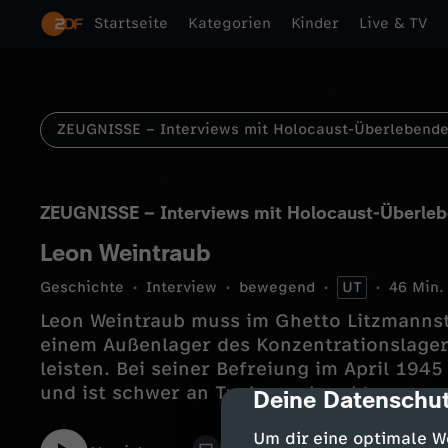
Startseite
Kategorien
Kinder
Live & TV
ZEUGNISSE – Interviews mit Holocaust-Überlebend
ZEUGNISSE – Interviews mit Holocaust-Überle
Leon Weintraub
Geschichte
Interview
bewegend
UT
46 Min.
Leon Weintraub muss im Ghetto Litzmannst
einem Außenlager des Konzentrationslage
leisten. Bei seiner Befreiung im April 1945
und ist schwer an Typhus erkrankt.
Deine Datenschut
cmp-dialog-des
Um dir eine optimale W