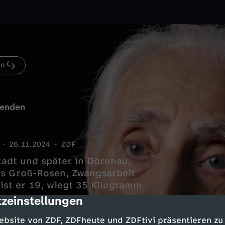
en
benden
26.11.2024
ZDF
adt und später in Dörnhau,
rs Groß-Rosen, Zwangsarbeit
 ist er 19, wiegt 35 Kilogramm
zeinstellungen
cription
ebsite von ZDF, ZDFheute und ZDFtivi präsentieren zu