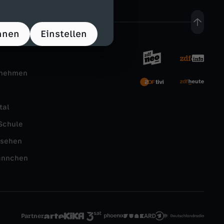
hnen
Einstellen
rnehmen
tal
Schule
nsehen
ännchen
Partner