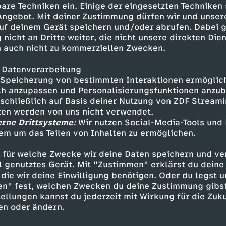
are Techniken ein. Einige der eingesetzten Techniken
 Angebot. Mit deiner Zustimmung dürfen wir und unser
uf deinem Gerät speichern und/oder abrufen. Dabei 
 nicht an Dritte weiter, die nicht unsere direkten Dien
 auch nicht zu kommerziellen Zwecken.
 Datenverarbeitung
Speicherung von bestimmten Interaktionen ermöglicht
h anzupassen und Personalisierungsfunktionen anzub
sschließlich auf Basis deiner Nutzung von ZDF Stream
tten werden von uns nicht verwendet.
erne Drittsysteme:
Wir nutzen Social-Media-Tools und
Inhalte entdecken
em um das Teilen von Inhalten zu ermöglichen.
Interview
bewegend
Untertitel
 für welche Zwecke wir deine Daten speichern und ver
ell genutztes Gerät. Mit "Zustimmen" erklärst du dein
 Interviews mit Holocaust-Überlebenden
Te
die wir deine Einwilligung benötigen. Oder du legst u
en" fest, welchen Zwecken du deine Zustimmung gibst
ellungen kannst du jederzeit mit Wirkung für die Zuku
en oder ändern.