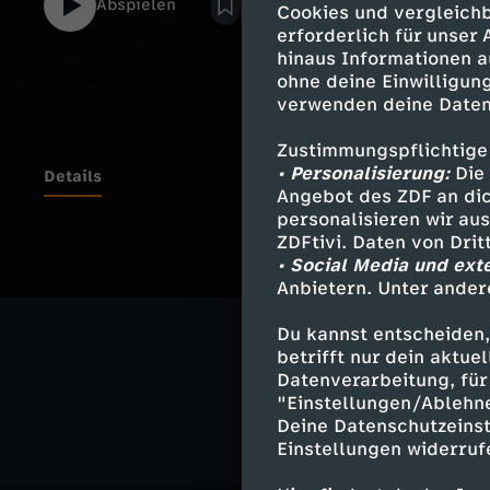
Abspielen
Cookies und vergleichb
erforderlich für unser
hinaus Informationen a
ohne deine Einwilligung
verwenden deine Daten
Zustimmungspflichtige
• Personalisierung:
Die 
Details
Angebot des ZDF an dic
personalisieren wir au
ZDFtivi. Daten von Dri
• Social Media und ext
Ähnliche 
Anbietern. Unter ander
Geschichte
Du kannst entscheiden,
betrifft nur dein aktu
ZEUGNISSE –
Datenverarbeitung, für 
"Einstellungen/Ablehn
Deine Datenschutzeinst
Einstellungen widerruf