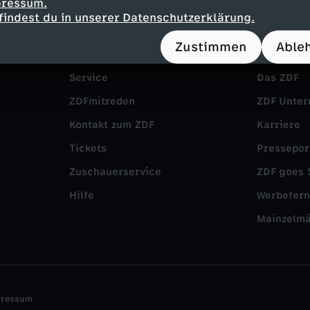
pressum.
findest du in unserer Datenschutzerklärung.
Zustimmen
Able
Service
Das ZDF
ZDFmitreden
ZDF Unte
Kontakt zum ZDF
Karriere
Tickets
Pressepor
Zuschauerservice
ZDF goes 
Hilfe
Werbefer
Mainzelm
pressum