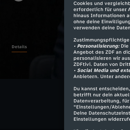
Cookies und vergleichb
erforderlich für unser
hinaus Informationen a
ohne deine Einwilligung
verwenden deine Daten
Zustimmungspflichtige
• Personalisierung:
Die 
Details
Angebot des ZDF an dic
personalisieren wir au
ZDFtivi. Daten von Dri
• Social Media und ext
Ähnliche 
Anbietern. Unter ander
Geschichte
Du kannst entscheiden,
betrifft nur dein aktu
ZEUGNISSE –
Datenverarbeitung, für 
"Einstellungen/Ablehn
Deine Datenschutzeinst
Einstellungen widerruf