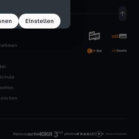
hnen
Einstellen
rnehmen
tal
Schule
nsehen
ännchen
Partner