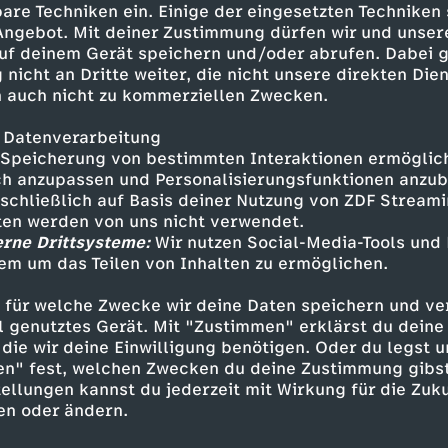
are Techniken ein. Einige der eingesetzten Techniken
 Angebot. Mit deiner Zustimmung dürfen wir und unser
uf deinem Gerät speichern und/oder abrufen. Dabei 
 nicht an Dritte weiter, die nicht unsere direkten Dien
 auch nicht zu kommerziellen Zwecken.
 Datenverarbeitung
Speicherung von bestimmten Interaktionen ermöglicht
h anzupassen und Personalisierungsfunktionen anzub
sschließlich auf Basis deiner Nutzung von ZDF Stream
tten werden von uns nicht verwendet.
erne Drittsysteme:
Wir nutzen Social-Media-Tools und
Inhalte entdecken
em um das Teilen von Inhalten zu ermöglichen.
Interview
bewegend
Untertitel
 für welche Zwecke wir deine Daten speichern und ver
ell genutztes Gerät. Mit "Zustimmen" erklärst du dein
 Interviews mit Holocaust-Überlebenden
Te
die wir deine Einwilligung benötigen. Oder du legst u
en" fest, welchen Zwecken du deine Zustimmung gibst
ellungen kannst du jederzeit mit Wirkung für die Zuku
en oder ändern.