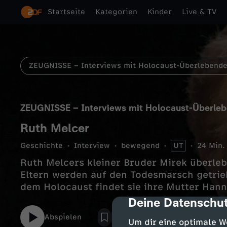
Startseite
Kategorien
Kinder
Live & TV
ZEUGNISSE – Interviews mit Holocaust-Überlebend
ZEUGNISSE – Interviews mit Holocaust-Überle
Ruth Melcer
Geschichte
Interview
bewegend
UT
24 Min.
Ruth Melcers kleiner Bruder Mirek überleb
Eltern werden auf den Todesmarsch getrie
dem Holocaust findet sie ihre Mutter Hann
Deine Datenschut
cmp-dialog-des
Abspielen
Um dir eine optimale W