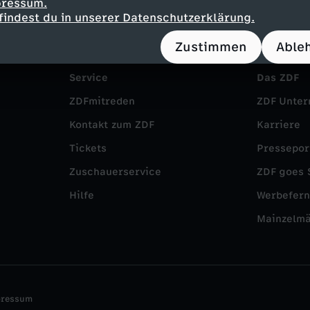
pressum.
findest du in unserer Datenschutzerklärung.
Zustimmen
Able
Service
Das ZDF
ZDFmitreden
ZDF Unte
Kontakt zum ZDF
Karriere
Tickets
Pressepor
Zuschauerservice
ZDF goes 
Hilfe
Werbefer
Mainzelm
pressum