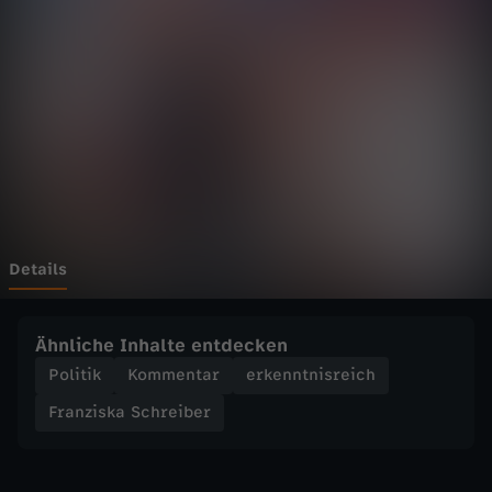
k
a
S
c
h
r
Details
e
Ähnliche Inhalte entdecken
i
Politik
Kommentar
erkenntnisreich
Franziska Schreiber
b
e