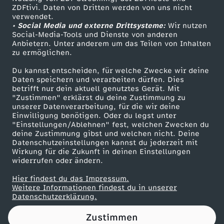
ZDFtivi. Daten von Dritten werden von uns nicht
p
Das ZDF
verwendet.
• Social Media und externe Drittsysteme:
Wir nutzen
ZDF Unternehmen
o
Social-Media-Tools und Dienste von anderen
Anbietern. Unter anderem um das Teilen von Inhalten
Karriere
zu ermöglichen.
l
Presseportal
Du kannst entscheiden, für welche Zwecke wir deine
ZDF goes Schule
Daten speichern und verarbeiten dürfen. Dies
i
betrifft nur dein aktuell genutztes Gerät. Mit
Werbefernsehen
"Zustimmen" erklärst du deine Zustimmung zu
t
unserer Datenverarbeitung, für die wir deine
Mainzelmännchen
Einwilligung benötigen. Oder du legst unter
"Einstellungen/Ablehnen" fest, welchen Zwecken du
i
deine Zustimmung gibst und welchen nicht. Deine
Datenschutzeinstellungen kannst du jederzeit mit
Wirkung für die Zukunft in deinen Einstellungen
s
widerrufen oder ändern.
c
Hier findest du das Impressum.
Partner
Weitere Informationen findest du in unserer
Datenschutzerklärung.
h
Zustimmen