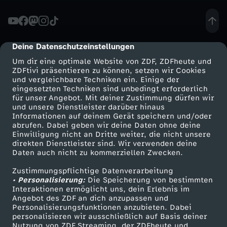
r
-
Deine Datenschutzeinstellungen
cmp-dialog-description
Um dir eine optimale Website von ZDF, ZDFheute und
D
ZDFtivi präsentieren zu können, setzen wir Cookies
und vergleichbare Techniken ein. Einige der
eingesetzten Techniken sind unbedingt erforderlich
u
für unser Angebot. Mit deiner Zustimmung dürfen wir
Mehr ZDF
Service
und unsere Dienstleister darüber hinaus
m
Informationen auf deinem Gerät speichern und/oder
ZDF-Apps
ZDFmitreden
abrufen. Dabei geben wir deine Daten ohne deine
Einwilligung nicht an Dritte weiter, die nicht unsere
u
Smart TV
Kontakt zum ZDF
direkten Dienstleister sind. Wir verwenden deine
Daten auch nicht zu kommerziellen Zwecken.
ZDFtext
Tickets
s
Zustimmungspflichtige Datenverarbeitung
Livestreams
Zuschauerservice
• Personalisierung:
Die Speicherung von bestimmten
s
Sendungen A-Z
Hilfe
Interaktionen ermöglicht uns, dein Erlebnis im
Angebot des ZDF an dich anzupassen und
TV-Programm
Personalisierungsfunktionen anzubieten. Dabei
t
personalisieren wir ausschließlich auf Basis deiner
Nutzung von ZDF Streaming, der ZDFheute und