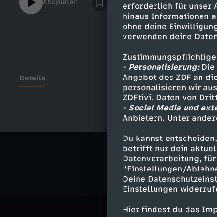
Abspielen
erforderlich für unser
hinaus Informationen a
ohne deine Einwilligung
verwenden deine Daten
Zustimmungspflichtige
• Personalisierung:
Die 
Angebot des ZDF an dic
Details
personalisieren wir au
ZDFtivi. Daten von Dri
• Social Media und ext
Anbietern. Unter ander
Ähnliche 
Du kannst entscheiden,
Politik
Ko
betrifft nur dein aktu
Datenverarbeitung, für 
"Einstellungen/Ablehn
Deine Datenschutzeinst
Einstellungen widerruf
Hier findest du das Im