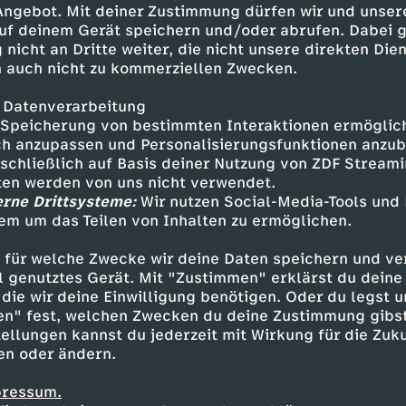
 Angebot. Mit deiner Zustimmung dürfen wir und unser
uf deinem Gerät speichern und/oder abrufen. Dabei 
 nicht an Dritte weiter, die nicht unsere direkten Dien
 auch nicht zu kommerziellen Zwecken.
 Datenverarbeitung
Speicherung von bestimmten Interaktionen ermöglicht
h anzupassen und Personalisierungsfunktionen anzub
sschließlich auf Basis deiner Nutzung von ZDF Stream
tten werden von uns nicht verwendet.
erne Drittsysteme:
Wir nutzen Social-Media-Tools und
em um das Teilen von Inhalten zu ermöglichen.
Inhalte entdecken
 für welche Zwecke wir deine Daten speichern und ver
mmentar
erkenntnisreich
Franziska Schreib
ell genutztes Gerät. Mit "Zustimmen" erklärst du dein
die wir deine Einwilligung benötigen. Oder du legst u
en" fest, welchen Zwecken du deine Zustimmung gibst
ellungen kannst du jederzeit mit Wirkung für die Zuku
en oder ändern.
pressum.