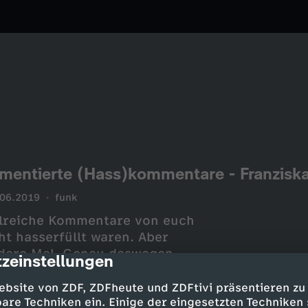
mentierte (Hass)kommentare - Franziska
.06.2019
funk
hlreiche Kommentare von euch
ht hasserfüllt waren. Aber
ndere Mal. Genau deswegen
zeinstellungen
cription
 solcher Kommentare, allerdings
ebsite von ZDF, ZDFheute und ZDFtivi präsentieren zu
are Techniken ein. Einige der eingesetzten Techniken