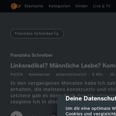
Startseite
Kategorien
Kinder
Live & TV
Franziska Schreiber
Franziska Schreiber
Linksradikal? Männliche Lesbe? Kom
Politik
Kommentar
erkenntnisreich
6 Min.
20
In den vergangenen Monaten habe ich za
erhalten, die meistens konstruktiv und nic
Letztere gab es dann doch das ein oder a
Deine Datenschut
cmp-dialog-des
reagiere ich in diesem Video auf ein paar
mit einem kleinen Augenzwinkern.
Um dir eine optimale W
Cookies und vergleichb