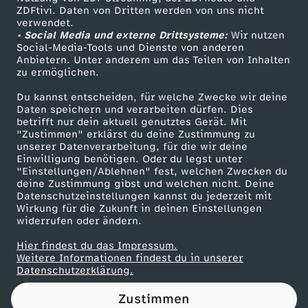
ZDFtivi. Daten von Dritten werden von uns nicht
e
Das ZDF
verwendet.
• Social Media und externe Drittsysteme:
Wir nutzen
ZDF Unternehmen
h
Social-Media-Tools und Dienste von anderen
Anbietern. Unter anderem um das Teilen von Inhalten
Karriere
zu ermöglichen.
e
Presseportal
Du kannst entscheiden, für welche Zwecke wir deine
ZDF goes Schule
Daten speichern und verarbeiten dürfen. Dies
n
betrifft nur dein aktuell genutztes Gerät. Mit
Werbefernsehen
"Zustimmen" erklärst du deine Zustimmung zu
z
unserer Datenverarbeitung, für die wir deine
Mainzelmännchen
Einwilligung benötigen. Oder du legst unter
"Einstellungen/Ablehnen" fest, welchen Zwecken du
u
deine Zustimmung gibst und welchen nicht. Deine
Datenschutzeinstellungen kannst du jederzeit mit
Wirkung für die Zukunft in deinen Einstellungen
r
widerrufen oder ändern.
#
Hier findest du das Impressum.
Partner
Weitere Informationen findest du in unserer
Datenschutzerklärung.
1
Zustimmen