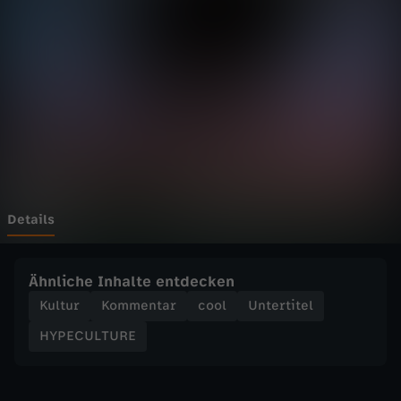
T
U
R
E
-
W
Details
i
Ähnliche Inhalte entdecken
e
Kultur
Kommentar
cool
Untertitel
HYPECULTURE
M
D