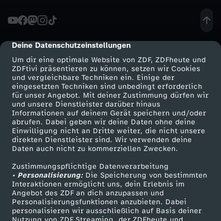
M
A
Deine Datenschutzeinstellungen
cmp-dialog-description
Um dir eine optimale Website von ZDF, ZDFheute und
a
ZDFtivi präsentieren zu können, setzen wir Cookies
und vergleichbare Techniken ein. Einige der
eingesetzten Techniken sind unbedingt erforderlich
u
für unser Angebot. Mit deiner Zustimmung dürfen wir
Mehr ZDF
Service
und unsere Dienstleister darüber hinaus
s
Informationen auf deinem Gerät speichern und/oder
ZDF-Apps
ZDFmitreden
abrufen. Dabei geben wir deine Daten ohne deine
Einwilligung nicht an Dritte weiter, die nicht unsere
V
Smart TV
Kontakt zum ZDF
direkten Dienstleister sind. Wir verwenden deine
Daten auch nicht zu kommerziellen Zwecken.
ZDFtext
Tickets
e
Zustimmungspflichtige Datenverarbeitung
Livestreams
Zuschauerservice
• Personalisierung:
Die Speicherung von bestimmten
r
Sendungen A-Z
Hilfe
Interaktionen ermöglicht uns, dein Erlebnis im
Angebot des ZDF an dich anzupassen und
TV-Programm
Personalisierungsfunktionen anzubieten. Dabei
s
personalisieren wir ausschließlich auf Basis deiner
Nutzung von ZDF Streaming, der ZDFheute und