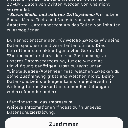
ZDFtivi. Daten von Dritten werden von uns nicht
:
Das ZDF
verwendet.
• Social Media und externe Drittsysteme:
Wir nutzen
ZDF Unternehmen
K
Social-Media-Tools und Dienste von anderen
Anbietern. Unter anderem um das Teilen von Inhalten
Karriere
zu ermöglichen.
a
Presseportal
Du kannst entscheiden, für welche Zwecke wir deine
ZDF goes Schule
Daten speichern und verarbeiten dürfen. Dies
t
betrifft nur dein aktuell genutztes Gerät. Mit
Werbefernsehen
"Zustimmen" erklärst du deine Zustimmung zu
a
unserer Datenverarbeitung, für die wir deine
Mainzelmännchen
Einwilligung benötigen. Oder du legst unter
"Einstellungen/Ablehnen" fest, welchen Zwecken du
s
deine Zustimmung gibst und welchen nicht. Deine
Datenschutzeinstellungen kannst du jederzeit mit
Wirkung für die Zukunft in deinen Einstellungen
t
widerrufen oder ändern.
r
Hier findest du das Impressum.
Partner
Weitere Informationen findest du in unserer
Datenschutzerklärung.
o
Zustimmen