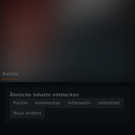
e
r
s
-
A
N
Details
S
Ähnliche Inhalte entdecken
C
Politik
Kommentar
informativ
Untertitel
Rayk Anders
H
L