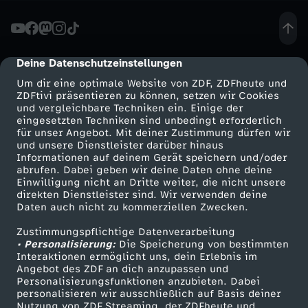
A
G
Deine Datenschutzeinstellungen
cmp-dialog-description
Um dir eine optimale Website von ZDF, ZDFheute und
i
ZDFtivi präsentieren zu können, setzen wir Cookies
und vergleichbare Techniken ein. Einige der
eingesetzten Techniken sind unbedingt erforderlich
n
für unser Angebot. Mit deiner Zustimmung dürfen wir
Mehr ZDF
Service
und unsere Dienstleister darüber hinaus
H
Informationen auf deinem Gerät speichern und/oder
ZDF-Apps
ZDFmitreden
abrufen. Dabei geben wir deine Daten ohne deine
Einwilligung nicht an Dritte weiter, die nicht unsere
a
Smart TV
Kontakt zum ZDF
direkten Dienstleister sind. Wir verwenden deine
Daten auch nicht zu kommerziellen Zwecken.
ZDFtext
Tickets
l
Zustimmungspflichtige Datenverarbeitung
Livestreams
Zuschauerservice
• Personalisierung:
Die Speicherung von bestimmten
l
Sendungen A-Z
Hilfe
Interaktionen ermöglicht uns, dein Erlebnis im
Angebot des ZDF an dich anzupassen und
TV-Programm
Personalisierungsfunktionen anzubieten. Dabei
e
personalisieren wir ausschließlich auf Basis deiner
Nutzung von ZDF Streaming, der ZDFheute und