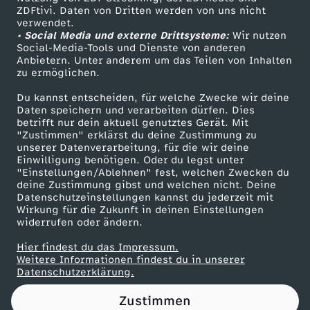
ZDFtivi. Daten von Dritten werden von uns nicht
i
Das ZDF
verwendet.
• Social Media und externe Drittsysteme:
Wir nutzen
ZDF Unternehmen
b
Social-Media-Tools und Dienste von anderen
Anbietern. Unter anderem um das Teilen von Inhalten
Karriere
zu ermöglichen.
t
Presseportal
Du kannst entscheiden, für welche Zwecke wir deine
ZDF goes Schule
Daten speichern und verarbeiten dürfen. Dies
e
betrifft nur dein aktuell genutztes Gerät. Mit
Werbefernsehen
"Zustimmen" erklärst du deine Zustimmung zu
s
unserer Datenverarbeitung, für die wir deine
Mainzelmännchen
Einwilligung benötigen. Oder du legst unter
"Einstellungen/Ablehnen" fest, welchen Zwecken du
b
deine Zustimmung gibst und welchen nicht. Deine
Datenschutzeinstellungen kannst du jederzeit mit
Wirkung für die Zukunft in deinen Einstellungen
a
widerrufen oder ändern.
l
Hier findest du das Impressum.
Partner
Weitere Informationen findest du in unserer
Datenschutzerklärung.
d
Zustimmen