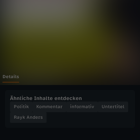
e
r
s
-
D
a
Details
s
Ähnliche Inhalte entdecken
a
Politik
Kommentar
informativ
Untertitel
Rayk Anders
l
t