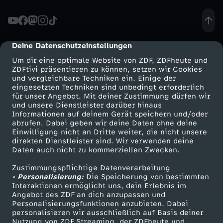
e
N
Deine Datenschutzeinstellungen
cmp-dialog-description
Um dir eine optimale Website von ZDF, ZDFheute und
E
ZDFtivi präsentieren zu können, setzen wir Cookies
und vergleichbare Techniken ein. Einige der
eingesetzten Techniken sind unbedingt erforderlich
T
für unser Angebot. Mit deiner Zustimmung dürfen wir
Mehr ZDF
Service
und unsere Dienstleister darüber hinaus
F
Informationen auf deinem Gerät speichern und/oder
ZDF-Apps
ZDFmitreden
abrufen. Dabei geben wir deine Daten ohne deine
Einwilligung nicht an Dritte weiter, die nicht unsere
L
Smart TV
Kontakt zum ZDF
direkten Dienstleister sind. Wir verwenden deine
Daten auch nicht zu kommerziellen Zwecken.
ZDFtext
Tickets
I
Zustimmungspflichtige Datenverarbeitung
Livestreams
Zuschauerservice
• Personalisierung:
Die Speicherung von bestimmten
X
Sendungen A-Z
Hilfe
Interaktionen ermöglicht uns, dein Erlebnis im
Angebot des ZDF an dich anzupassen und
TV-Programm
Personalisierungsfunktionen anzubieten. Dabei
g
personalisieren wir ausschließlich auf Basis deiner
Nutzung von ZDF Streaming, der ZDFheute und