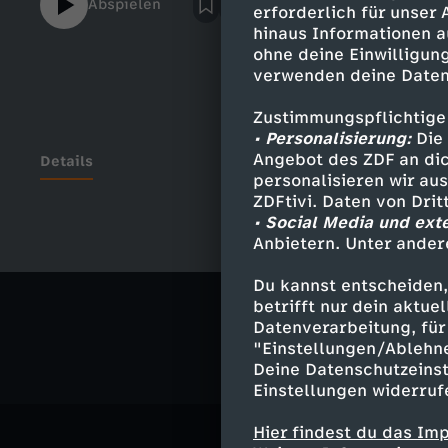
Abspielen
erforderlich für unser
kann Kemal Kılıçdaroğlu (CHP) drei mal im
hinaus Informationen a
die Teilnehmer des Adalet-Protests sind l
ohne deine Einwilligung
so schlimm wie die Putschisten vom 15. Ju
verwenden deine Daten
Putsch bzw. Putschversuch hätten die Demo
Zustimmungspflichtige
• Personalisierung:
Die 
Angebot des ZDF an dic
Details
personalisieren wir au
ZDFtivi. Daten von Dri
• Social Media und ext
Anbietern. Unter ander
Ähnliche 
Du kannst entscheiden,
Politik
Ko
betrifft nur dein aktu
Datenverarbeitung, für 
"Einstellungen/Ablehn
Deine Datenschutzeinst
Einstellungen widerruf
Hier findest du das Im