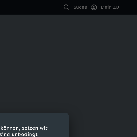
Suche
Mein ZDF
 können, setzen wir
 sind unbedingt