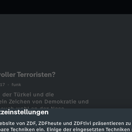
oller Terroristen?
017
funk
 der Türkei und die
ein Zeichen von Demokratie und
 euch wohl an der Nase
zeinstellungen
cription
erung und wohlgesonnene Medien
e Massendemo in dieser Form
ebsite von ZDF, ZDFheute und ZDFtivi präsentieren zu
n das alles Terroristen! Da
are Techniken ein. Einige der eingesetzten Techniken