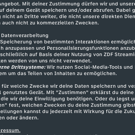
 Angebot. Mit deiner Zustimmung dürfen wir und unser
 Quadrat marschieren, er und
uf deinem Gerät speichern und/oder abrufen. Dabei 
aut der türkischen Führung genau
 nicht an Dritte weiter, die nicht unsere direkten Dien
li! Wobei – ein paar Fragen zum
 auch nicht zu kommerziellen Zwecken.
nstranten da selber...
 Datenverarbeitung
Speicherung von bestimmten Interaktionen ermöglicht
h anzupassen und Personalisierungsfunktionen anzub
sschließlich auf Basis deiner Nutzung von ZDF Stream
tten werden von uns nicht verwendet.
erne Drittsysteme:
Wir nutzen Social-Media-Tools und
em um das Teilen von Inhalten zu ermöglichen.
Inhalte entdecken
 für welche Zwecke wir deine Daten speichern und ver
mmentar
informativ
Rayk Anders
ell genutztes Gerät. Mit "Zustimmen" erklärst du dein
die wir deine Einwilligung benötigen. Oder du legst u
en" fest, welchen Zwecken du deine Zustimmung gibst
ellungen kannst du jederzeit mit Wirkung für die Zuku
en oder ändern.
pressum.