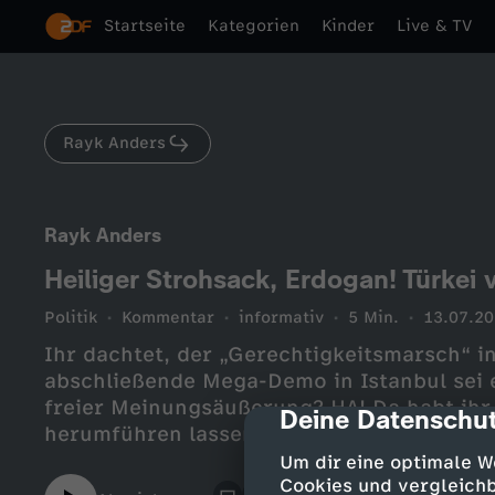
Startseite
Kategorien
Kinder
Live & TV
Rayk Anders
Rayk Anders
Heiliger Strohsack, Erdogan! Türkei v
Politik
Kommentar
informativ
5 Min.
13.07.2
Ihr dachtet, der „Gerechtigkeitsmarsch“ in
abschließende Mega-Demo in Istanbul sei 
freier Meinungsäußerung? HA! Da habt ihr
Deine Datenschut
cmp-dialog-des
herumführen lassen! Erdogan, seine Regi
stellen zwei Dinge klar: Erstens hat es di
Um dir eine optimale W
überhaupt nicht gegeben und zweitens ware
Cookies und vergleichb