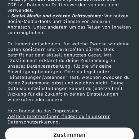
ZDFtivi. Daten von Dritten werden von uns nicht
n
Das ZDF
verwendet.
• Social Media und externe Drittsysteme:
Wir nutzen
ZDF Unternehmen
i
Social-Media-Tools und Dienste von anderen
Anbietern. Unter anderem um das Teilen von Inhalten
Karriere
zu ermöglichen.
a
Presseportal
Du kannst entscheiden, für welche Zwecke wir deine
ZDF goes Schule
Daten speichern und verarbeiten dürfen. Dies
l
betrifft nur dein aktuell genutztes Gerät. Mit
Werbefernsehen
"Zustimmen" erklärst du deine Zustimmung zu
e
unserer Datenverarbeitung, für die wir deine
Mainzelmännchen
Einwilligung benötigen. Oder du legst unter
"Einstellungen/Ablehnen" fest, welchen Zwecken du
L
deine Zustimmung gibst und welchen nicht. Deine
Datenschutzeinstellungen kannst du jederzeit mit
Wirkung für die Zukunft in deinen Einstellungen
ö
widerrufen oder ändern.
s
Hier findest du das Impressum.
Partner
Weitere Informationen findest du in unserer
Datenschutzerklärung.
u
Zustimmen