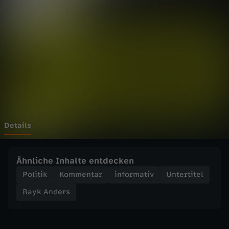
e
Wechseln zu: ZDFheute
r
s
-
K
u
Details
n
Ähnliche Inhalte entdecken
s
Politik
Kommentar
informativ
Untertitel
Rayk Anders
t
-