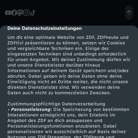
S
c
Deine Datenschutzeinstellungen
cmp-dialog-description
Um dir eine optimale Website von ZDF, ZDFheute und
h
ZDFtivi präsentieren zu können, setzen wir Cookies
und vergleichbare Techniken ein. Einige der
eingesetzten Techniken sind unbedingt erforderlich
n
für unser Angebot. Mit deiner Zustimmung dürfen wir
Mehr ZDF
Service
und unsere Dienstleister darüber hinaus
e
Informationen auf deinem Gerät speichern und/oder
ZDF-Apps
ZDFmitreden
abrufen. Dabei geben wir deine Daten ohne deine
Einwilligung nicht an Dritte weiter, die nicht unsere
e
Smart TV
Kontakt zum ZDF
direkten Dienstleister sind. Wir verwenden deine
Daten auch nicht zu kommerziellen Zwecken.
ZDFtext
Tickets
:
Zustimmungspflichtige Datenverarbeitung
Livestreams
Zuschauerservice
• Personalisierung:
Die Speicherung von bestimmten
G
Sendungen A-Z
Hilfe
Interaktionen ermöglicht uns, dein Erlebnis im
Angebot des ZDF an dich anzupassen und
TV-Programm
Personalisierungsfunktionen anzubieten. Dabei
e
personalisieren wir ausschließlich auf Basis deiner
Nutzung von ZDF Streaming, der ZDFheute und