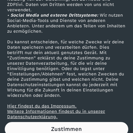
ZDFtivi. Daten von Dritten werden von uns nicht
u
Das ZDF
verwendet.
• Social Media und externe Drittsysteme:
Wir nutzen
ZDF Unternehmen
c
Social-Media-Tools und Dienste von anderen
Anbietern. Unter anderem um das Teilen von Inhalten
Karriere
zu ermöglichen.
h
Presseportal
Du kannst entscheiden, für welche Zwecke wir deine
ZDF goes Schule
Daten speichern und verarbeiten dürfen. Dies
e
betrifft nur dein aktuell genutztes Gerät. Mit
Werbefernsehen
"Zustimmen" erklärst du deine Zustimmung zu
l
unserer Datenverarbeitung, für die wir deine
Mainzelmännchen
Einwilligung benötigen. Oder du legst unter
"Einstellungen/Ablehnen" fest, welchen Zwecken du
e
deine Zustimmung gibst und welchen nicht. Deine
Datenschutzeinstellungen kannst du jederzeit mit
Wirkung für die Zukunft in deinen Einstellungen
i
widerrufen oder ändern.
u
Hier findest du das Impressum.
Partner
Weitere Informationen findest du in unserer
Datenschutzerklärung.
m
Zustimmen