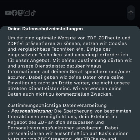
Z
I
Deine Datenschutzeinstellungen
cmp-dialog-description
Um dir eine optimale Website von ZDF, ZDFheute und
L
ZDFtivi präsentieren zu können, setzen wir Cookies
und vergleichbare Techniken ein. Einige der
eingesetzten Techniken sind unbedingt erforderlich
:
für unser Angebot. Mit deiner Zustimmung dürfen wir
Mehr ZDF
Service
und unsere Dienstleister darüber hinaus
D
Informationen auf deinem Gerät speichern und/oder
ZDF-Apps
ZDFmitreden
abrufen. Dabei geben wir deine Daten ohne deine
Einwilligung nicht an Dritte weiter, die nicht unsere
i
Smart TV
Kontakt zum ZDF
direkten Dienstleister sind. Wir verwenden deine
Daten auch nicht zu kommerziellen Zwecken.
ZDFtext
Tickets
e
Zustimmungspflichtige Datenverarbeitung
Livestreams
Zuschauerservice
• Personalisierung:
Die Speicherung von bestimmten
H
Sendungen A-Z
Hilfe
Interaktionen ermöglicht uns, dein Erlebnis im
Angebot des ZDF an dich anzupassen und
TV-Programm
Personalisierungsfunktionen anzubieten. Dabei
e
personalisieren wir ausschließlich auf Basis deiner
Nutzung von ZDF Streaming, der ZDFheute und