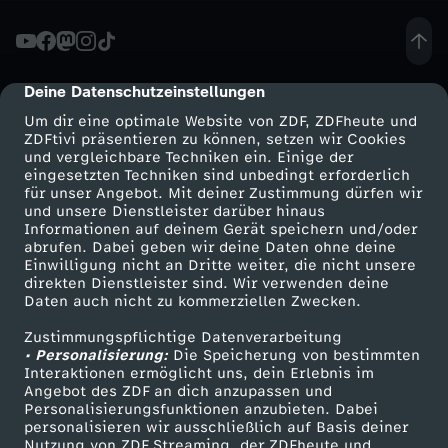
i
c
Deine Datenschutzeinstellungen
cmp-dialog-description
Um dir eine optimale Website von ZDF, ZDFheute und
h
ZDFtivi präsentieren zu können, setzen wir Cookies
und vergleichbare Techniken ein. Einige der
eingesetzten Techniken sind unbedingt erforderlich
E
für unser Angebot. Mit deiner Zustimmung dürfen wir
Mehr ZDF
Service
und unsere Dienstleister darüber hinaus
r
Informationen auf deinem Gerät speichern und/oder
ZDF-Apps
ZDFmitreden
abrufen. Dabei geben wir deine Daten ohne deine
Einwilligung nicht an Dritte weiter, die nicht unsere
d
Smart TV
Kontakt zum ZDF
direkten Dienstleister sind. Wir verwenden deine
Daten auch nicht zu kommerziellen Zwecken.
ZDFtext
Tickets
o
Zustimmungspflichtige Datenverarbeitung
Livestreams
Zuschauerservice
• Personalisierung:
Die Speicherung von bestimmten
g
Sendungen A-Z
Hilfe
Interaktionen ermöglicht uns, dein Erlebnis im
Angebot des ZDF an dich anzupassen und
TV-Programm
Personalisierungsfunktionen anzubieten. Dabei
a
personalisieren wir ausschließlich auf Basis deiner
Nutzung von ZDF Streaming, der ZDFheute und