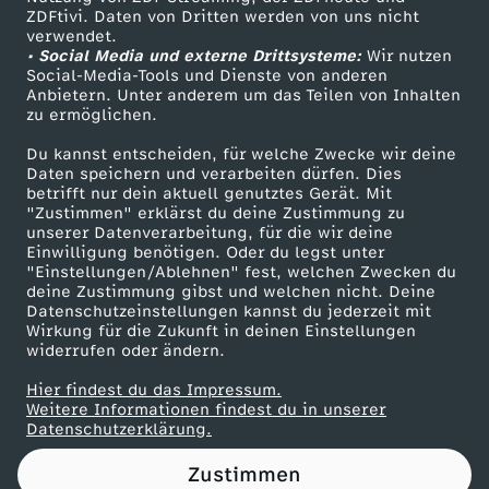
ZDFtivi. Daten von Dritten werden von uns nicht
n
Das ZDF
verwendet.
• Social Media und externe Drittsysteme:
Wir nutzen
ZDF Unternehmen
s
Social-Media-Tools und Dienste von anderen
Anbietern. Unter anderem um das Teilen von Inhalten
Karriere
zu ermöglichen.
o
Presseportal
Du kannst entscheiden, für welche Zwecke wir deine
ZDF goes Schule
Daten speichern und verarbeiten dürfen. Dies
a
betrifft nur dein aktuell genutztes Gerät. Mit
Werbefernsehen
"Zustimmen" erklärst du deine Zustimmung zu
u
unserer Datenverarbeitung, für die wir deine
Mainzelmännchen
Einwilligung benötigen. Oder du legst unter
"Einstellungen/Ablehnen" fest, welchen Zwecken du
f
deine Zustimmung gibst und welchen nicht. Deine
Datenschutzeinstellungen kannst du jederzeit mit
Wirkung für die Zukunft in deinen Einstellungen
r
widerrufen oder ändern.
e
Hier findest du das Impressum.
Partner
Weitere Informationen findest du in unserer
Datenschutzerklärung.
g
Zustimmen