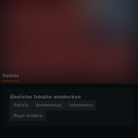
e
Wechseln zu: ZDFheute
r
s
-
W
a
Details
r
Ähnliche Inhalte entdecken
u
Politik
Kommentar
informativ
Rayk Anders
m
m