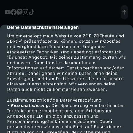
t
e
Deine Datenschutzeinstellungen
cmp-dialog-description
Um dir eine optimale Website von ZDF, ZDFheute und
i
ZDFtivi präsentieren zu können, setzen wir Cookies
und vergleichbare Techniken ein. Einige der
eingesetzten Techniken sind unbedingt erforderlich
g
für unser Angebot. Mit deiner Zustimmung dürfen wir
Mehr ZDF
Service
und unsere Dienstleister darüber hinaus
e
Informationen auf deinem Gerät speichern und/oder
ZDF-Apps
ZDFmitreden
abrufen. Dabei geben wir deine Daten ohne deine
Einwilligung nicht an Dritte weiter, die nicht unsere
n
Smart TV
Kontakt zum ZDF
direkten Dienstleister sind. Wir verwenden deine
Daten auch nicht zu kommerziellen Zwecken.
ZDFtext
Tickets
t
Zustimmungspflichtige Datenverarbeitung
Livestreams
Zuschauerservice
• Personalisierung:
Die Speicherung von bestimmten
l
Sendungen A-Z
Hilfe
Interaktionen ermöglicht uns, dein Erlebnis im
Angebot des ZDF an dich anzupassen und
TV-Programm
Personalisierungsfunktionen anzubieten. Dabei
i
personalisieren wir ausschließlich auf Basis deiner
Nutzung von ZDF Streaming, der ZDFheute und