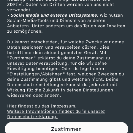
ZDFtivi. Daten von Dritten werden von uns nicht
c
Das ZDF
verwendet.
• Social Media und externe Drittsysteme:
Wir nutzen
ZDF Unternehmen
h
Social-Media-Tools und Dienste von anderen
Anbietern. Unter anderem um das Teilen von Inhalten
Karriere
zu ermöglichen.
i
Presseportal
Du kannst entscheiden, für welche Zwecke wir deine
ZDF goes Schule
Daten speichern und verarbeiten dürfen. Dies
n
betrifft nur dein aktuell genutztes Gerät. Mit
Werbefernsehen
"Zustimmen" erklärst du deine Zustimmung zu
T
unserer Datenverarbeitung, für die wir deine
Mainzelmännchen
Einwilligung benötigen. Oder du legst unter
"Einstellungen/Ablehnen" fest, welchen Zwecken du
u
deine Zustimmung gibst und welchen nicht. Deine
Datenschutzeinstellungen kannst du jederzeit mit
Wirkung für die Zukunft in deinen Einstellungen
r
widerrufen oder ändern.
k
Hier findest du das Impressum.
Partner
Weitere Informationen findest du in unserer
Datenschutzerklärung.
m
Zustimmen