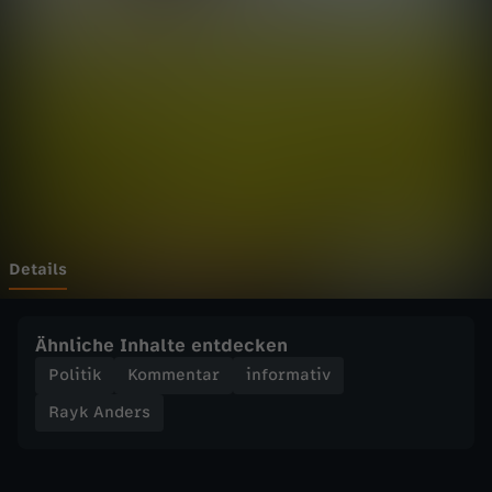
e
r
s
-
W
a
Details
s
Ähnliche Inhalte entdecken
g
Politik
Kommentar
informativ
Rayk Anders
e
h