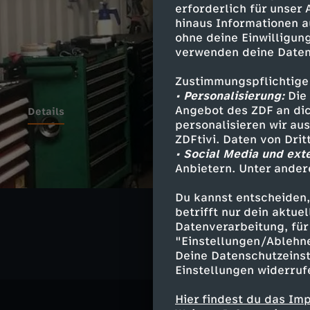
erforderlich für unser
hinaus Informationen a
ohne deine Einwilligung
verwenden deine Daten
Zustimmungspflichtige
• Personalisierung:
Die 
Angebot des ZDF an dic
Details
personalisieren wir au
ZDFtivi. Daten von Dri
• Social Media und ext
Anbietern. Unter ander
Ähnliche 
Du kannst entscheiden,
Politik
Ko
betrifft nur dein aktu
Datenverarbeitung, für 
"Einstellungen/Ablehn
Deine Datenschutzeinst
Einstellungen widerruf
Hier findest du das Im