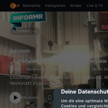
Startseite
Kategorien
Kinder
Live & TV
INFORMR
INFORMR
„Autofahren ist Freiheit“ – Interview
Politik
Kommentar
informativ
2 Min.
06.04.2
Christian Lindner steht auf Motorsound. 
Werkstatt zugeschaltet.
Deine Datenschut
cmp-dialog-des
Abspielen
Um dir eine optimale W
Cookies und vergleichb