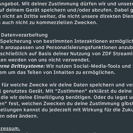
 Angebot. Mit deiner Zustimmung dürfen wir und unser
uf deinem Gerät speichern und/oder abrufen. Dabei 
 nicht an Dritte weiter, die nicht unsere direkten Dien
 auch nicht zu kommerziellen Zwecken.
 Datenverarbeitung
Speicherung von bestimmten Interaktionen ermöglicht
h anzupassen und Personalisierungsfunktionen anzub
sschließlich auf Basis deiner Nutzung von ZDF Stream
tten werden von uns nicht verwendet.
erne Drittsysteme:
Wir nutzen Social-Media-Tools und
em um das Teilen von Inhalten zu ermöglichen.
Inhalte entdecken
 für welche Zwecke wir deine Daten speichern und ver
mmentar
informativ
INFORMR
ell genutztes Gerät. Mit "Zustimmen" erklärst du dein
die wir deine Einwilligung benötigen. Oder du legst u
en" fest, welchen Zwecken du deine Zustimmung gibst
ellungen kannst du jederzeit mit Wirkung für die Zuku
en oder ändern.
pressum.