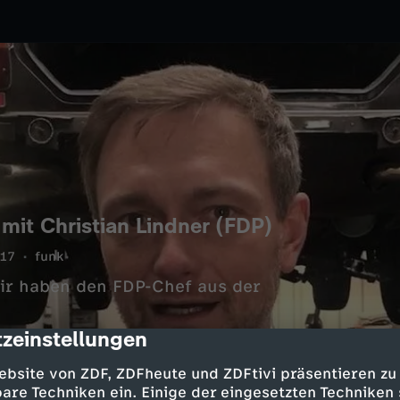
 mit Christian Lindner (FDP)
017
funk
Wir haben den FDP-Chef aus der
zeinstellungen
cription
ebsite von ZDF, ZDFheute und ZDFtivi präsentieren zu
are Techniken ein. Einige der eingesetzten Techniken