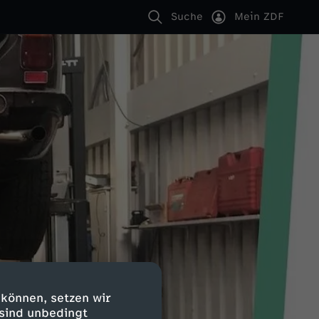
Suche
Mein ZDF
 können, setzen wir
 sind unbedingt