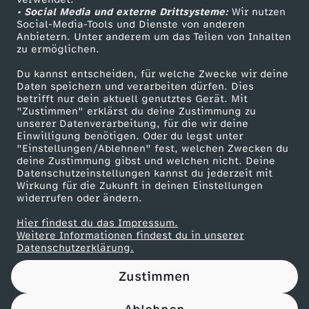
• Social Media und externe Drittsysteme:
b
Wir nutzen
ZDF Unternehmen
Social-Media-Tools und Dienste von anderen
Anbietern. Unter anderem um das Teilen von Inhalten
Karriere
o
zu ermöglichen.
Presseportal
Du kannst entscheiden, für welche Zwecke wir deine
m
ZDF goes Schule
Daten speichern und verarbeiten dürfen. Dies
betrifft nur dein aktuell genutztes Gerät. Mit
Werbefernsehen
"Zustimmen" erklärst du deine Zustimmung zu
b
unserer Datenverarbeitung, für die wir deine
Mainzelmännchen
Einwilligung benötigen. Oder du legst unter
e
"Einstellungen/Ablehnen" fest, welchen Zwecken du
deine Zustimmung gibst und welchen nicht. Deine
Datenschutzeinstellungen kannst du jederzeit mit
Wirkung für die Zukunft in deinen Einstellungen
widerrufen oder ändern.
Hier findest du das Impressum.
Partner
Weitere Informationen findest du in unserer
Datenschutzerklärung.
Zustimmen