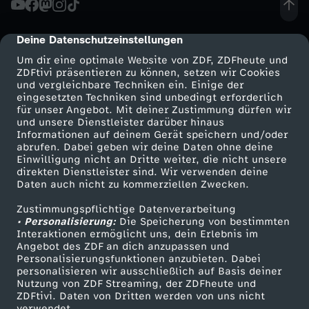
c
Deine Datenschutzeinstellungen
cmp-dialog-description
k
Um dir eine optimale Website von ZDF, ZDFheute und
ZDFtivi präsentieren zu können, setzen wir Cookies
und vergleichbare Techniken ein. Einige der
d
eingesetzten Techniken sind unbedingt erforderlich
für unser Angebot. Mit deiner Zustimmung dürfen wir
Mehr ZDF
Service
und unsere Dienstleister darüber hinaus
e
Informationen auf deinem Gerät speichern und/oder
ZDF-Apps
ZDFmitreden
abrufen. Dabei geben wir deine Daten ohne deine
r
Einwilligung nicht an Dritte weiter, die nicht unsere
Smart TV
Kontakt zum ZDF
direkten Dienstleister sind. Wir verwenden deine
Daten auch nicht zu kommerziellen Zwecken.
ZDFtext
Tickets
A
Zustimmungspflichtige Datenverarbeitung
Livestreams
Zuschauerservice
• Personalisierung:
t
Die Speicherung von bestimmten
Sendungen A-Z
Hilfe
Interaktionen ermöglicht uns, dein Erlebnis im
Angebot des ZDF an dich anzupassen und
TV-Programm
o
Personalisierungsfunktionen anzubieten. Dabei
personalisieren wir ausschließlich auf Basis deiner
Nutzung von ZDF Streaming, der ZDFheute und
m
ZDFtivi. Daten von Dritten werden von uns nicht
Das ZDF
verwendet.