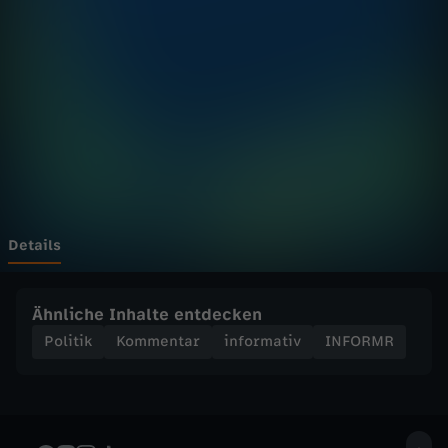
-
Wechseln zu: ZDFheute
D
i
e
E
U
Details
m
Ähnliche Inhalte entdecken
u
Politik
Kommentar
informativ
INFORMR
s
s