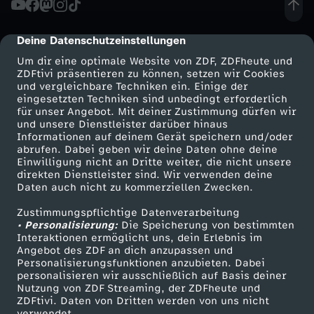
s
Deine Datenschutzeinstellungen
cmp-dialog-description
i
Um dir eine optimale Website von ZDF, ZDFheute und
ZDFtivi präsentieren zu können, setzen wir Cookies
und vergleichbare Techniken ein. Einige der
c
eingesetzten Techniken sind unbedingt erforderlich
für unser Angebot. Mit deiner Zustimmung dürfen wir
Mehr ZDF
Service
und unsere Dienstleister darüber hinaus
h
Informationen auf deinem Gerät speichern und/oder
ZDF-Apps
ZDFmitreden
abrufen. Dabei geben wir deine Daten ohne deine
ä
Einwilligung nicht an Dritte weiter, die nicht unsere
Smart TV
Kontakt zum ZDF
direkten Dienstleister sind. Wir verwenden deine
Daten auch nicht zu kommerziellen Zwecken.
ZDFtext
Tickets
n
Zustimmungspflichtige Datenverarbeitung
Livestreams
Zuschauerservice
• Personalisierung:
d
Die Speicherung von bestimmten
Sendungen A-Z
Hilfe
Interaktionen ermöglicht uns, dein Erlebnis im
Angebot des ZDF an dich anzupassen und
TV-Programm
e
Personalisierungsfunktionen anzubieten. Dabei
personalisieren wir ausschließlich auf Basis deiner
Nutzung von ZDF Streaming, der ZDFheute und
r
ZDFtivi. Daten von Dritten werden von uns nicht
Das ZDF
verwendet.