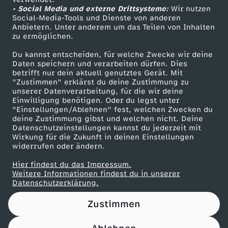
• Social Media und externe Drittsysteme:
n
Wir nutzen
ZDF Unternehmen
Social-Media-Tools und Dienste von anderen
Anbietern. Unter anderem um das Teilen von Inhalten
Karriere
!
zu ermöglichen.
Presseportal
Du kannst entscheiden, für welche Zwecke wir deine
ZDF goes Schule
Daten speichern und verarbeiten dürfen. Dies
betrifft nur dein aktuell genutztes Gerät. Mit
Werbefernsehen
"Zustimmen" erklärst du deine Zustimmung zu
unserer Datenverarbeitung, für die wir deine
Mainzelmännchen
Einwilligung benötigen. Oder du legst unter
"Einstellungen/Ablehnen" fest, welchen Zwecken du
deine Zustimmung gibst und welchen nicht. Deine
Datenschutzeinstellungen kannst du jederzeit mit
Wirkung für die Zukunft in deinen Einstellungen
widerrufen oder ändern.
Hier findest du das Impressum.
Partner
Weitere Informationen findest du in unserer
Datenschutzerklärung.
Zustimmen