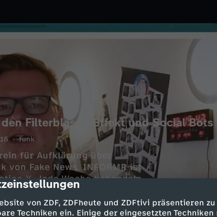
 den Filterblasen-Effekt und Social Bo
016
funk
ein für Aufklärung über
tik von Fake News. INFORMR ist
ation Y. Jede Woche behandeln
zeinstellungen
cription
lschaft und Popkultur – und wir
 der soziale Medien wie nie zuvor
ebsite von ZDF, ZDFheute und ZDFtivi präsentieren zu
flussen, wollen wir die Lücke
are Techniken ein. Einige der eingesetzten Techniken