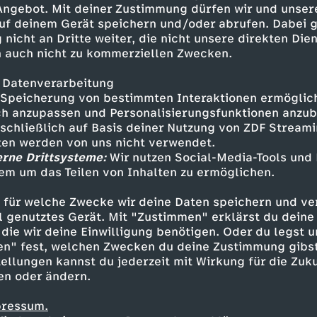
 Angebot. Mit deiner Zustimmung dürfen wir und unser
terstattung und Social Media
uf deinem Gerät speichern und/oder abrufen. Dabei 
l ihren Facetten wiederzugeben
 nicht an Dritte weiter, die nicht unsere direkten Dien
 Facebook:
 auch nicht zu kommerziellen Zwecken.
 Datenverarbeitung
Speicherung von bestimmten Interaktionen ermöglicht
h anzupassen und Personalisierungsfunktionen anzub
sschließlich auf Basis deiner Nutzung von ZDF Stream
tten werden von uns nicht verwendet.
erne Drittsysteme:
Wir nutzen Social-Media-Tools und
em um das Teilen von Inhalten zu ermöglichen.
Inhalte entdecken
 für welche Zwecke wir deine Daten speichern und ver
mmentar
informativ
INFORMR
ell genutztes Gerät. Mit "Zustimmen" erklärst du dein
die wir deine Einwilligung benötigen. Oder du legst u
en" fest, welchen Zwecken du deine Zustimmung gibst
ellungen kannst du jederzeit mit Wirkung für die Zuku
en oder ändern.
pressum.