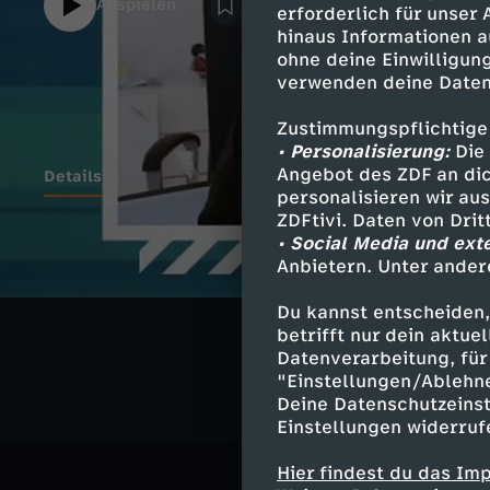
Abspielen
erforderlich für unser
zwischen traditioneller Nachrichtenberich
hinaus Informationen a
schließen.Unser Ziel: Eure Ansichten in al
ohne deine Einwilligung
und mit euch zu debattieren.INFORMR auf
verwenden deine Daten
facebook.com/weareinformr
Zustimmungspflichtige
• Personalisierung:
Die 
Angebot des ZDF an dic
Details
personalisieren wir au
ZDFtivi. Daten von Dri
• Social Media und ext
Anbietern. Unter ander
Ähnliche 
Du kannst entscheiden,
Politik
Ko
betrifft nur dein aktu
Datenverarbeitung, für 
"Einstellungen/Ablehn
Deine Datenschutzeinst
Einstellungen widerruf
Hier findest du das Im