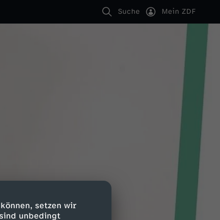
Suche
Mein ZDF
 können, setzen wir
 sind unbedingt