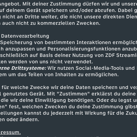
 Angebot. Mit deiner Zustimmung dürfen wir und unser
uf deinem Gerät speichern und/oder abrufen. Dabei 
 nicht an Dritte weiter, die nicht unsere direkten Dien
 auch nicht zu kommerziellen Zwecken.
 Datenverarbeitung
Speicherung von bestimmten Interaktionen ermöglicht
h anzupassen und Personalisierungsfunktionen anzub
sschließlich auf Basis deiner Nutzung von ZDF Stream
tten werden von uns nicht verwendet.
erne Drittsysteme:
Wir nutzen Social-Media-Tools und
em um das Teilen von Inhalten zu ermöglichen.
Inhalte entdecken
 für welche Zwecke wir deine Daten speichern und ver
mmentar
informativ
Untertitel
INFORMR
ell genutztes Gerät. Mit "Zustimmen" erklärst du dein
die wir deine Einwilligung benötigen. Oder du legst u
en" fest, welchen Zwecken du deine Zustimmung gibst
ellungen kannst du jederzeit mit Wirkung für die Zuku
en oder ändern.
pressum.