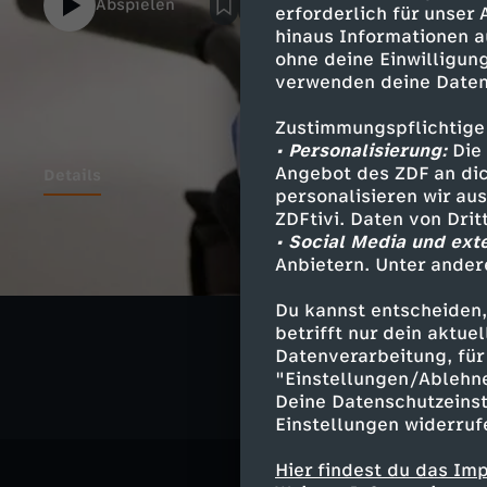
Abspielen
erforderlich für unser
hinaus Informationen a
ohne deine Einwilligung
verwenden deine Daten
Zustimmungspflichtige
• Personalisierung:
Die 
Angebot des ZDF an dic
Details
personalisieren wir au
ZDFtivi. Daten von Dri
• Social Media und ext
Anbietern. Unter ander
Ähnliche 
Du kannst entscheiden,
Politik
Ko
betrifft nur dein aktu
Datenverarbeitung, für 
"Einstellungen/Ablehn
Deine Datenschutzeinst
Einstellungen widerruf
Hier findest du das Im