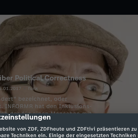
er Political Correctness
5.01.2017
funk
ndert" bezeichnet, oder
t. INFORMR hat den Inklusions-
sich das für einen Menschen mit
zeinstellungen
cription
ebsite von ZDF, ZDFheute und ZDFtivi präsentieren zu
are Techniken ein. Einige der eingesetzten Techniken