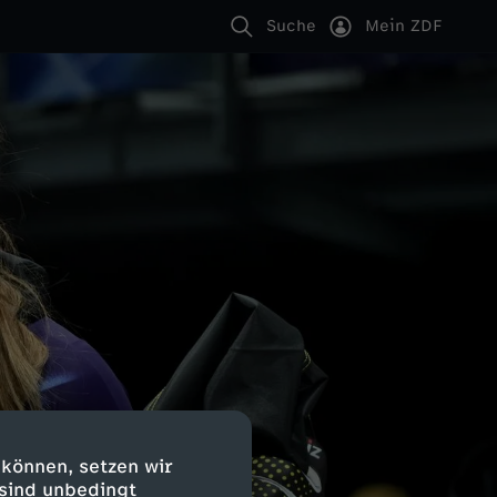
Suche
Mein ZDF
 können, setzen wir
 sind unbedingt