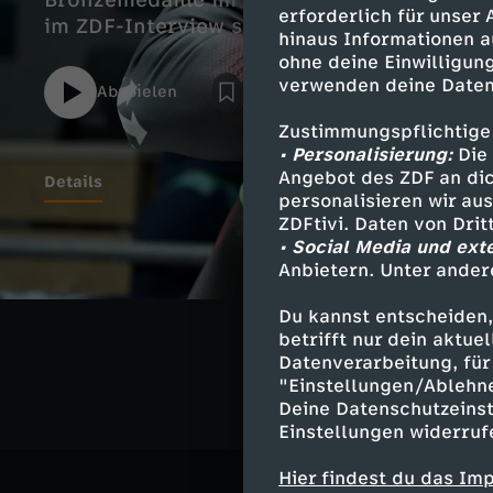
Bronzemedaille im Mixed-Team-Wettbewerb
erforderlich für unser
im ZDF-Interview sein Karriereende bekan
hinaus Informationen a
ohne deine Einwilligung
verwenden deine Daten
Abspielen
Zustimmungspflichtige
• Personalisierung:
Die 
Angebot des ZDF an dic
Details
personalisieren wir au
ZDFtivi. Daten von Dri
• Social Media und ext
Anbietern. Unter ander
Ähnliche 
Du kannst entscheiden,
Sport
Int
betrifft nur dein aktu
Datenverarbeitung, für 
"Einstellungen/Ablehn
Deine Datenschutzeinst
Einstellungen widerruf
Hier findest du das Im