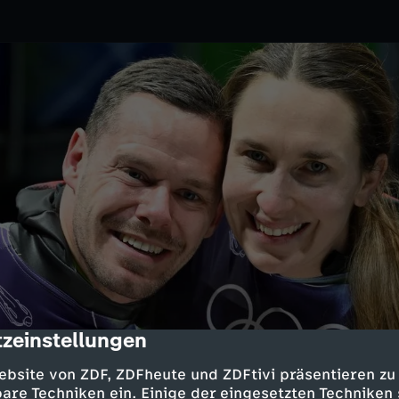
zeinstellungen
cription
26
ZDF
ebsite von ZDF, ZDFheute und ZDFtivi präsentieren zu
heer: Nach dem Gewinn der
are Techniken ein. Einige der eingesetzten Techniken