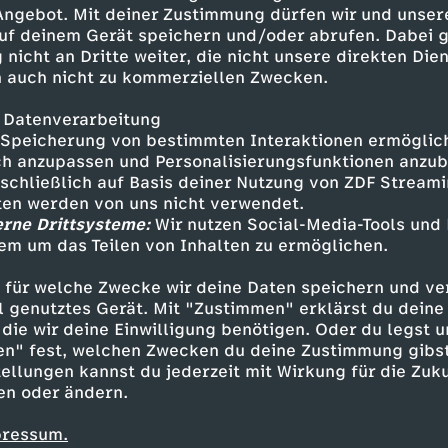
 hat der deutsche Skeletonpilot
 Angebot. Mit deiner Zustimmung dürfen wir und unser
ntgegeben.
uf deinem Gerät speichern und/oder abrufen. Dabei 
 nicht an Dritte weiter, die nicht unsere direkten Dien
 auch nicht zu kommerziellen Zwecken.
 Datenverarbeitung
Speicherung von bestimmten Interaktionen ermöglicht
h anzupassen und Personalisierungsfunktionen anzub
sschließlich auf Basis deiner Nutzung von ZDF Stream
tten werden von uns nicht verwendet.
erne Drittsysteme:
Wir nutzen Social-Media-Tools und
em um das Teilen von Inhalten zu ermöglichen.
Inhalte entdecken
 für welche Zwecke wir deine Daten speichern und ver
erview
inspirierend
Olympia 2026
ell genutztes Gerät. Mit "Zustimmen" erklärst du dein
die wir deine Einwilligung benötigen. Oder du legst u
en" fest, welchen Zwecken du deine Zustimmung gibst
ellungen kannst du jederzeit mit Wirkung für die Zuku
en oder ändern.
pressum.