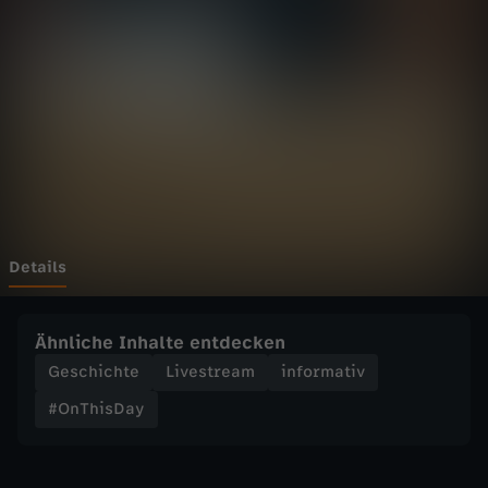
D
Wechseln zu: ZDFheute
a
y
-
2
5
Details
.
Ähnliche Inhalte entdecken
1
Geschichte
Livestream
informativ
#OnThisDay
1
.