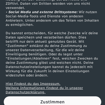
ZDFtivi. Daten von Dritten werden von uns nicht
m
Das ZDF
verwendet.
• Social Media und externe Drittsysteme:
Wir nutzen
ZDF Unternehmen
u
Social-Media-Tools und Dienste von anderen
Anbietern. Unter anderem um das Teilen von Inhalten
Karriere
zu ermöglichen.
t
Presseportal
Du kannst entscheiden, für welche Zwecke wir deine
ZDF goes Schule
Daten speichern und verarbeiten dürfen. Dies
h
betrifft nur dein aktuell genutztes Gerät. Mit
Werbefernsehen
"Zustimmen" erklärst du deine Zustimmung zu
w
unserer Datenverarbeitung, für die wir deine
Mainzelmännchen
Einwilligung benötigen. Oder du legst unter
"Einstellungen/Ablehnen" fest, welchen Zwecken du
i
deine Zustimmung gibst und welchen nicht. Deine
Datenschutzeinstellungen kannst du jederzeit mit
Wirkung für die Zukunft in deinen Einstellungen
r
widerrufen oder ändern.
d
Hier findest du das Impressum.
Partner
Weitere Informationen findest du in unserer
Datenschutzerklärung.
B
Zustimmen