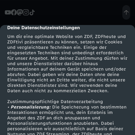
1
9
Deine Datenschutzeinstellungen
cmp-dialog-description
Um dir eine optimale Website von ZDF, ZDFheute und
8
ZDFtivi präsentieren zu können, setzen wir Cookies
und vergleichbare Techniken ein. Einige der
eingesetzten Techniken sind unbedingt erforderlich
8
für unser Angebot. Mit deiner Zustimmung dürfen wir
Mehr ZDF
Service
und unsere Dienstleister darüber hinaus
-
Informationen auf deinem Gerät speichern und/oder
ZDF-Apps
ZDFmitreden
abrufen. Dabei geben wir deine Daten ohne deine
Einwilligung nicht an Dritte weiter, die nicht unsere
S
Smart TV
Kontakt zum ZDF
direkten Dienstleister sind. Wir verwenden deine
Daten auch nicht zu kommerziellen Zwecken.
ZDFtext
Tickets
ü
Zustimmungspflichtige Datenverarbeitung
Livestreams
Zuschauerservice
• Personalisierung:
Die Speicherung von bestimmten
s
Sendungen A-Z
Hilfe
Interaktionen ermöglicht uns, dein Erlebnis im
Angebot des ZDF an dich anzupassen und
TV-Programm
Personalisierungsfunktionen anzubieten. Dabei
s
personalisieren wir ausschließlich auf Basis deiner
Nutzung von ZDF Streaming, der ZDFheute und