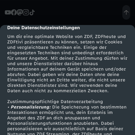
s
D
Deine Datenschutzeinstellungen
cmp-dialog-description
Um dir eine optimale Website von ZDF, ZDFheute und
a
ZDFtivi präsentieren zu können, setzen wir Cookies
und vergleichbare Techniken ein. Einige der
eingesetzten Techniken sind unbedingt erforderlich
y
für unser Angebot. Mit deiner Zustimmung dürfen wir
Mehr ZDF
Service
und unsere Dienstleister darüber hinaus
:
Informationen auf deinem Gerät speichern und/oder
ZDF-Apps
ZDFmitreden
abrufen. Dabei geben wir deine Daten ohne deine
Einwilligung nicht an Dritte weiter, die nicht unsere
E
Smart TV
Kontakt zum ZDF
direkten Dienstleister sind. Wir verwenden deine
Daten auch nicht zu kommerziellen Zwecken.
ZDFtext
Tickets
r
Zustimmungspflichtige Datenverarbeitung
Livestreams
Zuschauerservice
• Personalisierung:
Die Speicherung von bestimmten
ö
Sendungen A-Z
Hilfe
Interaktionen ermöglicht uns, dein Erlebnis im
Angebot des ZDF an dich anzupassen und
TV-Programm
Personalisierungsfunktionen anzubieten. Dabei
f
personalisieren wir ausschließlich auf Basis deiner
Nutzung von ZDF Streaming, der ZDFheute und