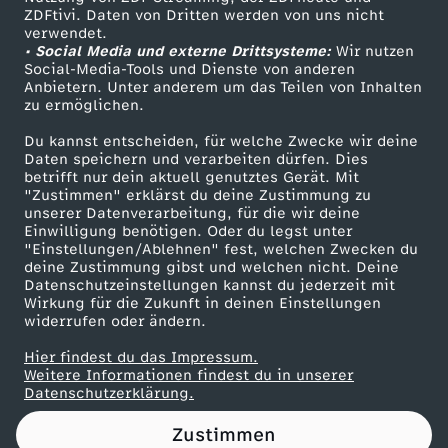
ZDFtivi. Daten von Dritten werden von uns nicht
f
Das ZDF
verwendet.
• Social Media und externe Drittsysteme:
Wir nutzen
ZDF Unternehmen
n
Social-Media-Tools und Dienste von anderen
Anbietern. Unter anderem um das Teilen von Inhalten
Karriere
zu ermöglichen.
u
Presseportal
Du kannst entscheiden, für welche Zwecke wir deine
ZDF goes Schule
Daten speichern und verarbeiten dürfen. Dies
n
betrifft nur dein aktuell genutztes Gerät. Mit
Werbefernsehen
"Zustimmen" erklärst du deine Zustimmung zu
g
unserer Datenverarbeitung, für die wir deine
Mainzelmännchen
Einwilligung benötigen. Oder du legst unter
"Einstellungen/Ablehnen" fest, welchen Zwecken du
H
deine Zustimmung gibst und welchen nicht. Deine
Datenschutzeinstellungen kannst du jederzeit mit
Wirkung für die Zukunft in deinen Einstellungen
o
widerrufen oder ändern.
l
Hier findest du das Impressum.
Partner
Weitere Informationen findest du in unserer
Datenschutzerklärung.
o
Zustimmen