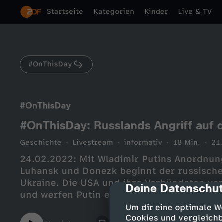
Startseite
Kategorien
Kinder
Live & TV
#OnThisDay
#OnThisDay
#OnThisDay: Russlands Angriff auf d
Geschichte
Livestream
informativ
18 Min.
21
24.02.2022: Mit Wladimir Putins Anordnung
Luhansk und Donezk beginnt der russische
Ukraine. Die USA und ihre Verbündeten ve
Deine Datenschut
cmp-dialog-des
und werfen Putin einen Völkerrechtsbruch
Um dir eine optimale W
Cookies und vergleichb