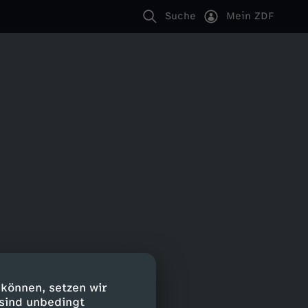
Suche
Mein ZDF
 können, setzen wir
 sind unbedingt