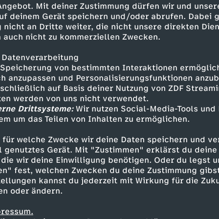
 Angebot. Mit deiner Zustimmung dürfen wir und unser
uf deinem Gerät speichern und/oder abrufen. Dabei 
 nicht an Dritte weiter, die nicht unsere direkten Dien
 auch nicht zu kommerziellen Zwecken.
 Datenverarbeitung
Speicherung von bestimmten Interaktionen ermöglicht
h anzupassen und Personalisierungsfunktionen anzub
sschließlich auf Basis deiner Nutzung von ZDF Stream
tten werden von uns nicht verwendet.
erne Drittsysteme:
Wir nutzen Social-Media-Tools und
em um das Teilen von Inhalten zu ermöglichen.
Inhalte entdecken
 für welche Zwecke wir deine Daten speichern und ver
Livestream
informativ
#OnThisDay
ell genutztes Gerät. Mit "Zustimmen" erklärst du dein
die wir deine Einwilligung benötigen. Oder du legst u
en" fest, welchen Zwecken du deine Zustimmung gibst
ellungen kannst du jederzeit mit Wirkung für die Zuku
en oder ändern.
pressum.