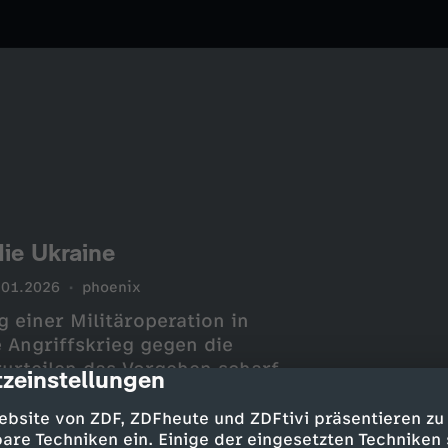
ie Ukraine
.01.2026
phoenix
 einer Militäroperation in
 Angriffskrieg gegen die
rurteilen das Vorgehen scharf
zeinstellungen
cription
 vor.
ebsite von ZDF, ZDFheute und ZDFtivi präsentieren zu
are Techniken ein. Einige der eingesetzten Techniken