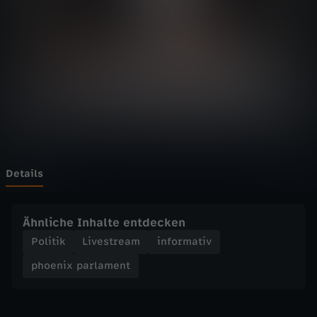
p
a
r
l
a
m
Details
e
Ähnliche Inhalte entdecken
n
Politik
Livestream
informativ
phoenix parlament
t
-