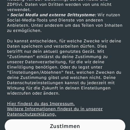
ZDFtivi. Daten von Dritten werden von uns nicht
L
Das ZDF
verwendet.
• Social Media und externe Drittsysteme:
Wir nutzen
ZDF Unternehmen
i
Social-Media-Tools und Dienste von anderen
Anbietern. Unter anderem um das Teilen von Inhalten
Karriere
zu ermöglichen.
n
Presseportal
Du kannst entscheiden, für welche Zwecke wir deine
ZDF goes Schule
Daten speichern und verarbeiten dürfen. Dies
k
betrifft nur dein aktuell genutztes Gerät. Mit
Werbefernsehen
"Zustimmen" erklärst du deine Zustimmung zu
e
unserer Datenverarbeitung, für die wir deine
Mainzelmännchen
Einwilligung benötigen. Oder du legst unter
"Einstellungen/Ablehnen" fest, welchen Zwecken du
g
deine Zustimmung gibst und welchen nicht. Deine
Datenschutzeinstellungen kannst du jederzeit mit
Wirkung für die Zukunft in deinen Einstellungen
e
widerrufen oder ändern.
g
Hier findest du das Impressum.
Partner
Weitere Informationen findest du in unserer
Datenschutzerklärung.
e
Zustimmen