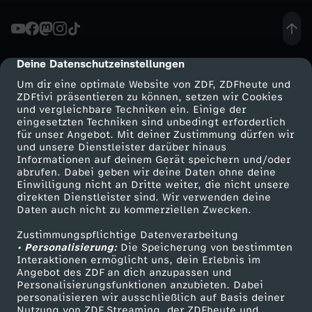
A
n
Deine Datenschutzeinstellungen
cmp-dialog-description
Um dir eine optimale Website von ZDF, ZDFheute und
t
ZDFtivi präsentieren zu können, setzen wir Cookies
und vergleichbare Techniken ein. Einige der
eingesetzten Techniken sind unbedingt erforderlich
r
für unser Angebot. Mit deiner Zustimmung dürfen wir
Mehr ZDF
Service
und unsere Dienstleister darüber hinaus
a
Informationen auf deinem Gerät speichern und/oder
ZDF-Apps
ZDFmitreden
abrufen. Dabei geben wir deine Daten ohne deine
Einwilligung nicht an Dritte weiter, die nicht unsere
g
Smart TV
Kontakt zum ZDF
direkten Dienstleister sind. Wir verwenden deine
Daten auch nicht zu kommerziellen Zwecken.
ZDFtext
Tickets
D
Zustimmungspflichtige Datenverarbeitung
Livestreams
Zuschauerservice
• Personalisierung:
Die Speicherung von bestimmten
i
Sendungen A-Z
Hilfe
Interaktionen ermöglicht uns, dein Erlebnis im
Angebot des ZDF an dich anzupassen und
TV-Programm
Personalisierungsfunktionen anzubieten. Dabei
e
personalisieren wir ausschließlich auf Basis deiner
Nutzung von ZDF Streaming, der ZDFheute und