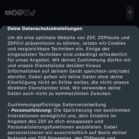
A
n
Deine Datenschutzeinstellungen
cmp-dialog-description
Um dir eine optimale Website von ZDF, ZDFheute und
t
ZDFtivi präsentieren zu können, setzen wir Cookies
und vergleichbare Techniken ein. Einige der
eingesetzten Techniken sind unbedingt erforderlich
r
für unser Angebot. Mit deiner Zustimmung dürfen wir
Mehr ZDF
Service
und unsere Dienstleister darüber hinaus
a
Informationen auf deinem Gerät speichern und/oder
ZDF-Apps
ZDFmitreden
abrufen. Dabei geben wir deine Daten ohne deine
Einwilligung nicht an Dritte weiter, die nicht unsere
g
Smart TV
Kontakt zum ZDF
direkten Dienstleister sind. Wir verwenden deine
Daten auch nicht zu kommerziellen Zwecken.
ZDFtext
Tickets
D
Zustimmungspflichtige Datenverarbeitung
Livestreams
Zuschauerservice
• Personalisierung:
Die Speicherung von bestimmten
i
Sendungen A-Z
Hilfe
Interaktionen ermöglicht uns, dein Erlebnis im
Angebot des ZDF an dich anzupassen und
TV-Programm
Personalisierungsfunktionen anzubieten. Dabei
e
personalisieren wir ausschließlich auf Basis deiner
Nutzung von ZDF Streaming, der ZDFheute und