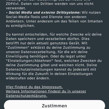
ZDFtivi. Daten von Dritten werden von uns nicht
L
Das ZDF
verwendet.
• Social Media und externe Drittsysteme:
Wir nutzen
ZDF Unternehmen
i
Social-Media-Tools und Dienste von anderen
Anbietern. Unter anderem um das Teilen von Inhalten
Karriere
zu ermöglichen.
n
Presseportal
Du kannst entscheiden, für welche Zwecke wir deine
ZDF goes Schule
Daten speichern und verarbeiten dürfen. Dies
k
betrifft nur dein aktuell genutztes Gerät. Mit
Werbefernsehen
"Zustimmen" erklärst du deine Zustimmung zu
e
unserer Datenverarbeitung, für die wir deine
Mainzelmännchen
Einwilligung benötigen. Oder du legst unter
"Einstellungen/Ablehnen" fest, welchen Zwecken du
g
deine Zustimmung gibst und welchen nicht. Deine
Datenschutzeinstellungen kannst du jederzeit mit
Wirkung für die Zukunft in deinen Einstellungen
e
widerrufen oder ändern.
g
Hier findest du das Impressum.
Partner
Weitere Informationen findest du in unserer
Datenschutzerklärung.
e
Zustimmen