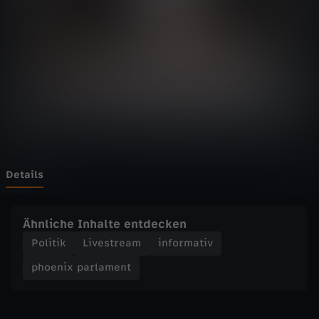
p
a
r
l
a
m
Details
e
Ähnliche Inhalte entdecken
n
Politik
Livestream
informativ
phoenix parlament
t
-