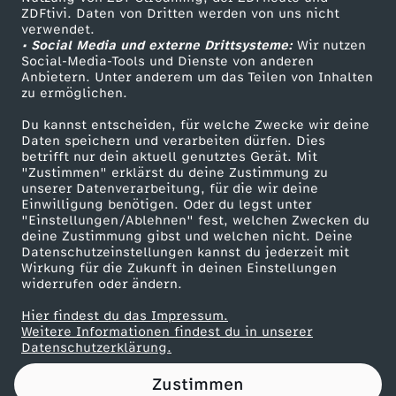
ZDFtivi. Daten von Dritten werden von uns nicht
h
Das ZDF
verwendet.
• Social Media und externe Drittsysteme:
Wir nutzen
ZDF Unternehmen
t
Social-Media-Tools und Dienste von anderen
Anbietern. Unter anderem um das Teilen von Inhalten
Karriere
zu ermöglichen.
u
Presseportal
Du kannst entscheiden, für welche Zwecke wir deine
ZDF goes Schule
Daten speichern und verarbeiten dürfen. Dies
n
betrifft nur dein aktuell genutztes Gerät. Mit
Werbefernsehen
"Zustimmen" erklärst du deine Zustimmung zu
d
unserer Datenverarbeitung, für die wir deine
Mainzelmännchen
Einwilligung benötigen. Oder du legst unter
"Einstellungen/Ablehnen" fest, welchen Zwecken du
E
deine Zustimmung gibst und welchen nicht. Deine
Datenschutzeinstellungen kannst du jederzeit mit
Wirkung für die Zukunft in deinen Einstellungen
x
widerrufen oder ändern.
i
Hier findest du das Impressum.
Partner
Weitere Informationen findest du in unserer
Datenschutzerklärung.
s
Zustimmen