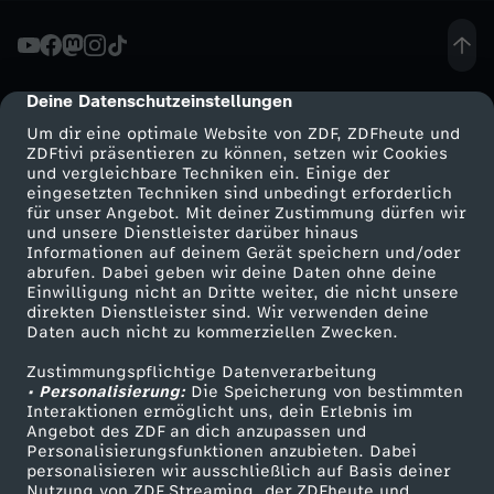
S
t
Deine Datenschutzeinstellungen
cmp-dialog-description
Um dir eine optimale Website von ZDF, ZDFheute und
e
ZDFtivi präsentieren zu können, setzen wir Cookies
und vergleichbare Techniken ein. Einige der
eingesetzten Techniken sind unbedingt erforderlich
u
für unser Angebot. Mit deiner Zustimmung dürfen wir
Mehr ZDF
Service
und unsere Dienstleister darüber hinaus
e
Informationen auf deinem Gerät speichern und/oder
ZDF-Apps
ZDFmitreden
abrufen. Dabei geben wir deine Daten ohne deine
Einwilligung nicht an Dritte weiter, die nicht unsere
r
Smart TV
Kontakt zum ZDF
direkten Dienstleister sind. Wir verwenden deine
Daten auch nicht zu kommerziellen Zwecken.
ZDFtext
Tickets
r
Zustimmungspflichtige Datenverarbeitung
Livestreams
Zuschauerservice
• Personalisierung:
Die Speicherung von bestimmten
e
Sendungen A-Z
Hilfe
Interaktionen ermöglicht uns, dein Erlebnis im
Angebot des ZDF an dich anzupassen und
TV-Programm
Personalisierungsfunktionen anzubieten. Dabei
c
personalisieren wir ausschließlich auf Basis deiner
Nutzung von ZDF Streaming, der ZDFheute und