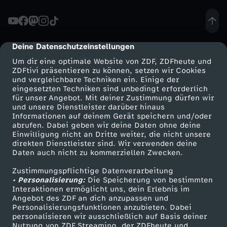
Ä
n
Deine Datenschutzeinstellungen
cmp-dialog-description
Um dir eine optimale Website von ZDF, ZDFheute und
d
ZDFtivi präsentieren zu können, setzen wir Cookies
und vergleichbare Techniken ein. Einige der
eingesetzten Techniken sind unbedingt erforderlich
e
für unser Angebot. Mit deiner Zustimmung dürfen wir
Mehr ZDF
Service
und unsere Dienstleister darüber hinaus
r
Informationen auf deinem Gerät speichern und/oder
ZDF-Apps
ZDFmitreden
abrufen. Dabei geben wir deine Daten ohne deine
Einwilligung nicht an Dritte weiter, die nicht unsere
u
Smart TV
Kontakt zum ZDF
direkten Dienstleister sind. Wir verwenden deine
Daten auch nicht zu kommerziellen Zwecken.
ZDFtext
Tickets
n
Zustimmungspflichtige Datenverarbeitung
Livestreams
Zuschauerservice
• Personalisierung:
Die Speicherung von bestimmten
g
Sendungen A-Z
Hilfe
Interaktionen ermöglicht uns, dein Erlebnis im
Angebot des ZDF an dich anzupassen und
TV-Programm
Personalisierungsfunktionen anzubieten. Dabei
d
personalisieren wir ausschließlich auf Basis deiner
Nutzung von ZDF Streaming, der ZDFheute und