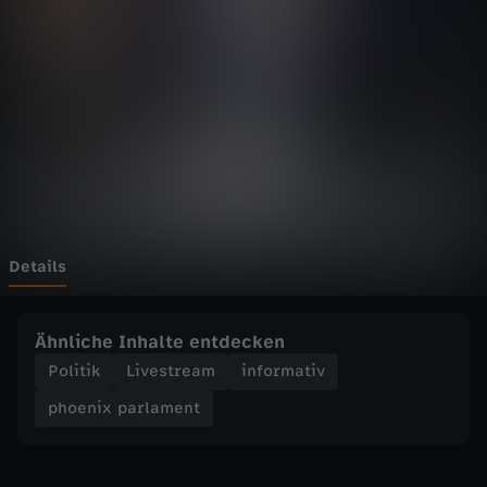
p
a
r
l
a
m
Details
e
Ähnliche Inhalte entdecken
n
Politik
Livestream
informativ
phoenix parlament
t
-