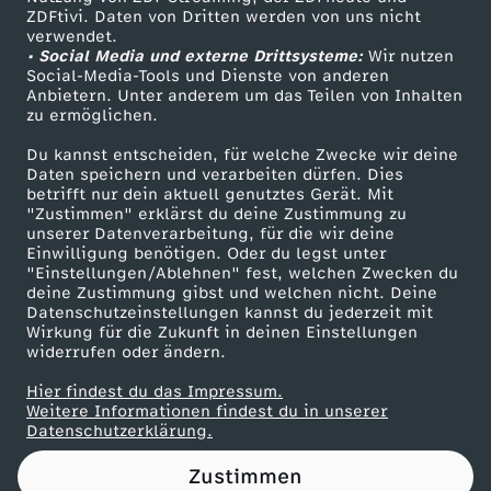
ZDFtivi. Daten von Dritten werden von uns nicht
e
Das ZDF
verwendet.
• Social Media und externe Drittsysteme:
Wir nutzen
ZDF Unternehmen
s
Social-Media-Tools und Dienste von anderen
Anbietern. Unter anderem um das Teilen von Inhalten
Karriere
zu ermöglichen.
A
Presseportal
Du kannst entscheiden, für welche Zwecke wir deine
ZDF goes Schule
Daten speichern und verarbeiten dürfen. Dies
t
betrifft nur dein aktuell genutztes Gerät. Mit
Werbefernsehen
"Zustimmen" erklärst du deine Zustimmung zu
o
unserer Datenverarbeitung, für die wir deine
Mainzelmännchen
Einwilligung benötigen. Oder du legst unter
"Einstellungen/Ablehnen" fest, welchen Zwecken du
m
deine Zustimmung gibst und welchen nicht. Deine
Datenschutzeinstellungen kannst du jederzeit mit
Wirkung für die Zukunft in deinen Einstellungen
-
widerrufen oder ändern.
G
Hier findest du das Impressum.
Partner
Weitere Informationen findest du in unserer
Datenschutzerklärung.
e
Zustimmen