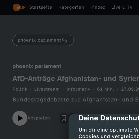
Startseite
Kategorien
Kinder
Live & TV
phoenix parlament
phoenix parlament
AfD-Anträge Afghanistan- und Syrien
Politik
Livestream
informativ
61 Min.
27.09.2
Bundestagsdebatte zur Afghanistan- und Sy
Deine Datenschut
cmp-dialog-des
Abspielen
Um dir eine optimale W
Cookies und vergleichb