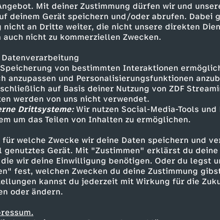
 Angebot. Mit deiner Zustimmung dürfen wir und unser
uf deinem Gerät speichern und/oder abrufen. Dabei 
 nicht an Dritte weiter, die nicht unsere direkten Dien
 auch nicht zu kommerziellen Zwecken.
 Datenverarbeitung
Speicherung von bestimmten Interaktionen ermöglicht
h anzupassen und Personalisierungsfunktionen anzub
sschließlich auf Basis deiner Nutzung von ZDF Stream
tten werden von uns nicht verwendet.
erne Drittsysteme:
Wir nutzen Social-Media-Tools und
em um das Teilen von Inhalten zu ermöglichen.
Inhalte entdecken
 für welche Zwecke wir deine Daten speichern und ver
estream
informativ
phoenix parlament
ell genutztes Gerät. Mit "Zustimmen" erklärst du dein
die wir deine Einwilligung benötigen. Oder du legst u
en" fest, welchen Zwecken du deine Zustimmung gibst
ellungen kannst du jederzeit mit Wirkung für die Zuku
en oder ändern.
pressum.