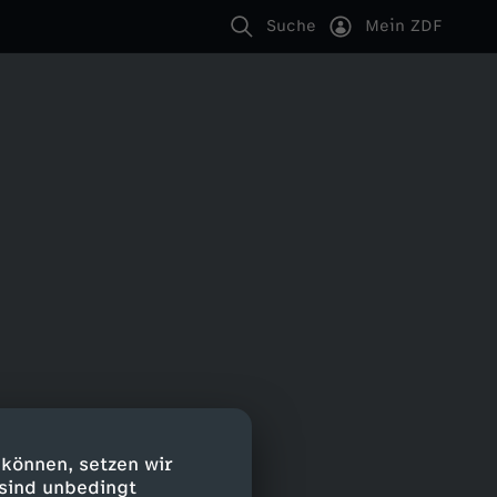
Suche
Mein ZDF
 können, setzen wir
 sind unbedingt