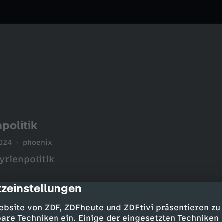
politik
024
phoenix
rienpolitik
zeinstellungen
cription
ebsite von ZDF, ZDFheute und ZDFtivi präsentieren zu
are Techniken ein. Einige der eingesetzten Techniken