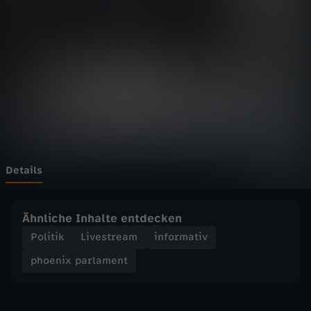
p
a
r
l
a
m
Details
e
Ähnliche Inhalte entdecken
n
Politik
Livestream
informativ
phoenix parlament
t
-