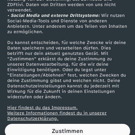
ZDFtivi. Daten von Dritten werden von uns nicht
g
Das ZDF
verwendet.
• Social Media und externe Drittsysteme:
Wir nutzen
ZDF Unternehmen
z
Social-Media-Tools und Dienste von anderen
Anbietern. Unter anderem um das Teilen von Inhalten
Karriere
zu ermöglichen.
u
Presseportal
Du kannst entscheiden, für welche Zwecke wir deine
ZDF goes Schule
Daten speichern und verarbeiten dürfen. Dies
m
betrifft nur dein aktuell genutztes Gerät. Mit
Werbefernsehen
"Zustimmen" erklärst du deine Zustimmung zu
B
unserer Datenverarbeitung, für die wir deine
Mainzelmännchen
Einwilligung benötigen. Oder du legst unter
"Einstellungen/Ablehnen" fest, welchen Zwecken du
ü
deine Zustimmung gibst und welchen nicht. Deine
Datenschutzeinstellungen kannst du jederzeit mit
Wirkung für die Zukunft in deinen Einstellungen
r
widerrufen oder ändern.
g
Hier findest du das Impressum.
Partner
Weitere Informationen findest du in unserer
Datenschutzerklärung.
e
Zustimmen