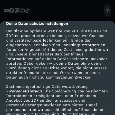
A
f
Deine Datenschutzeinstellungen
cmp-dialog-description
Um dir eine optimale Website von ZDF, ZDFheute und
D
ZDFtivi präsentieren zu können, setzen wir Cookies
und vergleichbare Techniken ein. Einige der
eingesetzten Techniken sind unbedingt erforderlich
-
für unser Angebot. Mit deiner Zustimmung dürfen wir
Mehr ZDF
Service
und unsere Dienstleister darüber hinaus
A
Informationen auf deinem Gerät speichern und/oder
ZDF-Apps
ZDFmitreden
abrufen. Dabei geben wir deine Daten ohne deine
Einwilligung nicht an Dritte weiter, die nicht unsere
n
Smart TV
Kontakt zum ZDF
direkten Dienstleister sind. Wir verwenden deine
Daten auch nicht zu kommerziellen Zwecken.
ZDFtext
Tickets
t
Zustimmungspflichtige Datenverarbeitung
Livestreams
Zuschauerservice
• Personalisierung:
Die Speicherung von bestimmten
r
Sendungen A-Z
Hilfe
Interaktionen ermöglicht uns, dein Erlebnis im
Angebot des ZDF an dich anzupassen und
TV-Programm
Personalisierungsfunktionen anzubieten. Dabei
a
personalisieren wir ausschließlich auf Basis deiner
Nutzung von ZDF Streaming, der ZDFheute und