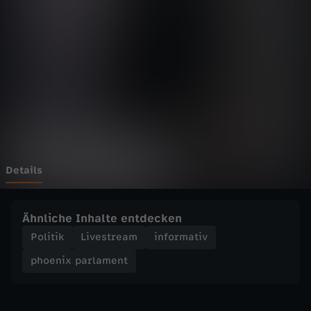
p
a
r
l
a
m
Details
e
Ähnliche Inhalte entdecken
n
Politik
Livestream
informativ
phoenix parlament
t
-