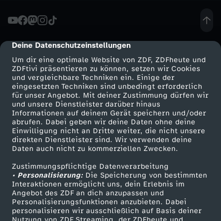
A
f
Deine Datenschutzeinstellungen
cmp-dialog-description
Um dir eine optimale Website von ZDF, ZDFheute und
D
ZDFtivi präsentieren zu können, setzen wir Cookies
und vergleichbare Techniken ein. Einige der
eingesetzten Techniken sind unbedingt erforderlich
-
für unser Angebot. Mit deiner Zustimmung dürfen wir
Mehr ZDF
Service
und unsere Dienstleister darüber hinaus
A
Informationen auf deinem Gerät speichern und/oder
ZDF-Apps
ZDFmitreden
abrufen. Dabei geben wir deine Daten ohne deine
Einwilligung nicht an Dritte weiter, die nicht unsere
n
Smart TV
Kontakt zum ZDF
direkten Dienstleister sind. Wir verwenden deine
Daten auch nicht zu kommerziellen Zwecken.
ZDFtext
Tickets
t
Zustimmungspflichtige Datenverarbeitung
Livestreams
Zuschauerservice
• Personalisierung:
Die Speicherung von bestimmten
r
Sendungen A-Z
Hilfe
Interaktionen ermöglicht uns, dein Erlebnis im
Angebot des ZDF an dich anzupassen und
TV-Programm
Personalisierungsfunktionen anzubieten. Dabei
a
personalisieren wir ausschließlich auf Basis deiner
Nutzung von ZDF Streaming, der ZDFheute und