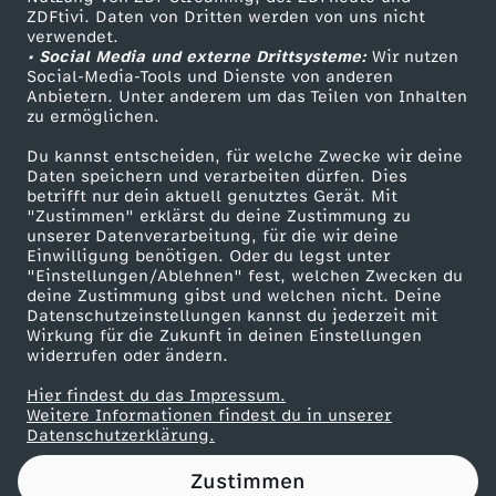
ZDFtivi. Daten von Dritten werden von uns nicht
g
Das ZDF
verwendet.
• Social Media und externe Drittsysteme:
Wir nutzen
ZDF Unternehmen
z
Social-Media-Tools und Dienste von anderen
Anbietern. Unter anderem um das Teilen von Inhalten
Karriere
zu ermöglichen.
u
Presseportal
Du kannst entscheiden, für welche Zwecke wir deine
ZDF goes Schule
Daten speichern und verarbeiten dürfen. Dies
m
betrifft nur dein aktuell genutztes Gerät. Mit
Werbefernsehen
"Zustimmen" erklärst du deine Zustimmung zu
"
unserer Datenverarbeitung, für die wir deine
Mainzelmännchen
Einwilligung benötigen. Oder du legst unter
"Einstellungen/Ablehnen" fest, welchen Zwecken du
V
deine Zustimmung gibst und welchen nicht. Deine
Datenschutzeinstellungen kannst du jederzeit mit
Wirkung für die Zukunft in deinen Einstellungen
e
widerrufen oder ändern.
r
Hier findest du das Impressum.
Partner
Weitere Informationen findest du in unserer
Datenschutzerklärung.
b
Zustimmen