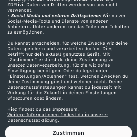
ZDFtivi. Daten von Dritten werden von uns nicht
t
Das ZDF
verwendet.
• Social Media und externe Drittsysteme:
Wir nutzen
ZDF Unternehmen
A
Social-Media-Tools und Dienste von anderen
Anbietern. Unter anderem um das Teilen von Inhalten
Karriere
zu ermöglichen.
n
Presseportal
Du kannst entscheiden, für welche Zwecke wir deine
ZDF goes Schule
Daten speichern und verarbeiten dürfen. Dies
t
betrifft nur dein aktuell genutztes Gerät. Mit
Werbefernsehen
"Zustimmen" erklärst du deine Zustimmung zu
i
unserer Datenverarbeitung, für die wir deine
Mainzelmännchen
Einwilligung benötigen. Oder du legst unter
"Einstellungen/Ablehnen" fest, welchen Zwecken du
f
deine Zustimmung gibst und welchen nicht. Deine
Datenschutzeinstellungen kannst du jederzeit mit
Wirkung für die Zukunft in deinen Einstellungen
a
widerrufen oder ändern.
-
Hier findest du das Impressum.
Partner
Weitere Informationen findest du in unserer
Datenschutzerklärung.
V
Zustimmen