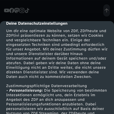
A
f
Deine Datenschutzeinstellungen
cmp-dialog-description
Um dir eine optimale Website von ZDF, ZDFheute und
D
ZDFtivi präsentieren zu können, setzen wir Cookies
und vergleichbare Techniken ein. Einige der
eingesetzten Techniken sind unbedingt erforderlich
f
für unser Angebot. Mit deiner Zustimmung dürfen wir
Mehr ZDF
Service
und unsere Dienstleister darüber hinaus
o
Informationen auf deinem Gerät speichern und/oder
ZDF-Apps
ZDFmitreden
abrufen. Dabei geben wir deine Daten ohne deine
Einwilligung nicht an Dritte weiter, die nicht unsere
r
Smart TV
Kontakt zum ZDF
direkten Dienstleister sind. Wir verwenden deine
Daten auch nicht zu kommerziellen Zwecken.
ZDFtext
Tickets
d
Zustimmungspflichtige Datenverarbeitung
Livestreams
Zuschauerservice
• Personalisierung:
Die Speicherung von bestimmten
e
Sendungen A-Z
Hilfe
Interaktionen ermöglicht uns, dein Erlebnis im
Angebot des ZDF an dich anzupassen und
TV-Programm
Personalisierungsfunktionen anzubieten. Dabei
r
personalisieren wir ausschließlich auf Basis deiner
Nutzung von ZDF Streaming, der ZDFheute und