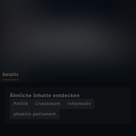
p
Wechseln zu: ZDFheute
a
r
l
a
m
Details
e
Ähnliche Inhalte entdecken
n
Politik
Livestream
informativ
phoenix parlament
t
-