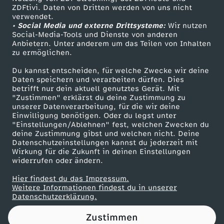
ZDFtivi. Daten von Dritten werden von uns nicht
W
Das ZDF
verwendet.
• Social Media und externe Drittsysteme:
Wir nutzen
ZDF Unternehmen
-
Social-Media-Tools und Dienste von anderen
Anbietern. Unter anderem um das Teilen von Inhalten
Karriere
zu ermöglichen.
R
Presseportal
Du kannst entscheiden, für welche Zwecke wir deine
ZDF goes Schule
Daten speichern und verarbeiten dürfen. Dies
ü
betrifft nur dein aktuell genutztes Gerät. Mit
Werbefernsehen
"Zustimmen" erklärst du deine Zustimmung zu
c
unserer Datenverarbeitung, für die wir deine
Mainzelmännchen
Einwilligung benötigen. Oder du legst unter
"Einstellungen/Ablehnen" fest, welchen Zwecken du
k
deine Zustimmung gibst und welchen nicht. Deine
Datenschutzeinstellungen kannst du jederzeit mit
Wirkung für die Zukunft in deinen Einstellungen
b
widerrufen oder ändern.
a
Hier findest du das Impressum.
Partner
Weitere Informationen findest du in unserer
Datenschutzerklärung.
u
Zustimmen