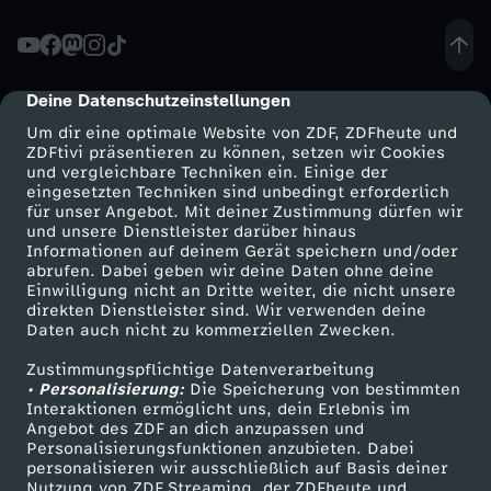
A
f
Deine Datenschutzeinstellungen
cmp-dialog-description
Um dir eine optimale Website von ZDF, ZDFheute und
D
ZDFtivi präsentieren zu können, setzen wir Cookies
und vergleichbare Techniken ein. Einige der
eingesetzten Techniken sind unbedingt erforderlich
w
für unser Angebot. Mit deiner Zustimmung dürfen wir
Mehr ZDF
Service
und unsere Dienstleister darüber hinaus
i
Informationen auf deinem Gerät speichern und/oder
ZDF-Apps
ZDFmitreden
abrufen. Dabei geben wir deine Daten ohne deine
Einwilligung nicht an Dritte weiter, die nicht unsere
l
Smart TV
Kontakt zum ZDF
direkten Dienstleister sind. Wir verwenden deine
Daten auch nicht zu kommerziellen Zwecken.
ZDFtext
Tickets
l
Zustimmungspflichtige Datenverarbeitung
Livestreams
Zuschauerservice
• Personalisierung:
Die Speicherung von bestimmten
A
Sendungen A-Z
Hilfe
Interaktionen ermöglicht uns, dein Erlebnis im
Angebot des ZDF an dich anzupassen und
TV-Programm
Personalisierungsfunktionen anzubieten. Dabei
K
personalisieren wir ausschließlich auf Basis deiner
Nutzung von ZDF Streaming, der ZDFheute und