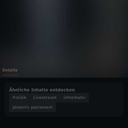
p
a
r
l
a
m
Details
e
Ähnliche Inhalte entdecken
n
Politik
Livestream
informativ
phoenix parlament
t
-