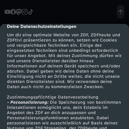
A
f
Deine Datenschutzeinstellungen
cmp-dialog-description
Um dir eine optimale Website von ZDF, ZDFheute und
D
ZDFtivi präsentieren zu können, setzen wir Cookies
und vergleichbare Techniken ein. Einige der
eingesetzten Techniken sind unbedingt erforderlich
w
für unser Angebot. Mit deiner Zustimmung dürfen wir
Mehr ZDF
Service
und unsere Dienstleister darüber hinaus
i
Informationen auf deinem Gerät speichern und/oder
ZDF-Apps
ZDFmitreden
abrufen. Dabei geben wir deine Daten ohne deine
Einwilligung nicht an Dritte weiter, die nicht unsere
l
Smart TV
Kontakt zum ZDF
direkten Dienstleister sind. Wir verwenden deine
Daten auch nicht zu kommerziellen Zwecken.
ZDFtext
Tickets
l
Zustimmungspflichtige Datenverarbeitung
Livestreams
Zuschauerservice
• Personalisierung:
Die Speicherung von bestimmten
C
Sendungen A-Z
Hilfe
Interaktionen ermöglicht uns, dein Erlebnis im
Angebot des ZDF an dich anzupassen und
TV-Programm
Personalisierungsfunktionen anzubieten. Dabei
o
personalisieren wir ausschließlich auf Basis deiner
Nutzung von ZDF Streaming, der ZDFheute und