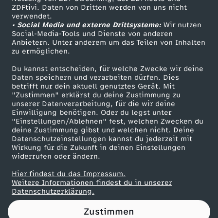
ZDFtivi. Daten von Dritten werden von uns nicht
r
Das ZDF
verwendet.
• Social Media und externe Drittsysteme:
Wir nutzen
ZDF Unternehmen
o
Social-Media-Tools und Dienste von anderen
Anbietern. Unter anderem um das Teilen von Inhalten
Karriere
zu ermöglichen.
n
Presseportal
Du kannst entscheiden, für welche Zwecke wir deine
ZDF goes Schule
Daten speichern und verarbeiten dürfen. Dies
a
betrifft nur dein aktuell genutztes Gerät. Mit
Werbefernsehen
"Zustimmen" erklärst du deine Zustimmung zu
-
unserer Datenverarbeitung, für die wir deine
Mainzelmännchen
Einwilligung benötigen. Oder du legst unter
"Einstellungen/Ablehnen" fest, welchen Zwecken du
U
deine Zustimmung gibst und welchen nicht. Deine
Datenschutzeinstellungen kannst du jederzeit mit
Wirkung für die Zukunft in deinen Einstellungen
n
widerrufen oder ändern.
t
Hier findest du das Impressum.
Partner
Weitere Informationen findest du in unserer
Datenschutzerklärung.
e
Zustimmen