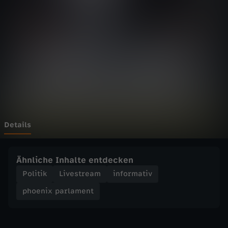
p
a
r
l
a
m
Details
e
Ähnliche Inhalte entdecken
n
Politik
Livestream
informativ
phoenix parlament
t
-